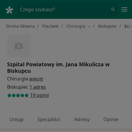
Me
Czego szukasz?
Strona Główna
Placówki
Chirurgia
Biskupiec
Szp
Zmień miasto
Szpital Powiatowy im. Jana Mikulicza w
Biskupcu
Chirurgia
więcej
Biskupiec
1 adres
19 opinii
Usługi
Specjaliści
Adresy
Opinie