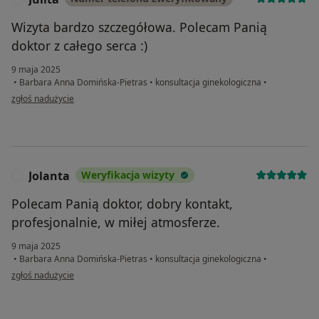
Wizyta bardzo szczegółowa. Polecam Panią
doktor z całego serca :)
9 maja 2025
•
Barbara Anna Domińska-Pietras
•
konsultacja ginekologiczna
•
w opinii użytkownika Julita
zgłoś nadużycie
Jolanta
Weryfikacja wizyty
J
Polecam Panią doktor, dobry kontakt,
profesjonalnie, w miłej atmosferze.
9 maja 2025
•
Barbara Anna Domińska-Pietras
•
konsultacja ginekologiczna
•
w opinii użytkownika Jolanta
zgłoś nadużycie