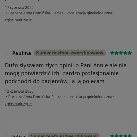
17 czerwca 2025
•
Barbara Anna Domińska-Pietras
•
konsultacja ginekologiczna
•
w opinii użytkownika Aleksandra
zgłoś nadużycie
Paulina
Numer telefonu zweryfikowany
P
Dużo słyszałam złych opinii o Pani Annie ale nie
mogę potwierdzić ich, bardzo profesjonalnie
podchodzi do pacjentów, ja ją polecam.
12 czerwca 2025
•
Barbara Anna Domińska-Pietras
•
konsultacja ginekologiczna
•
w opinii użytkownika Paulina
zgłoś nadużycie
Julita
Numer telefonu zweryfikowany
J