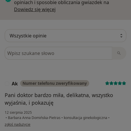
opiniach i sposobie obliczania gwiazdek na
Dowiedz się więcej o opiniach
Dowiedz się więcej
Szukaj w opiniach
Ak
Numer telefonu zweryfikowany
A
Pani doktor bardzo miła, delikatna, wszystko
wyjaśnia, i pokazuję
12 sierpnia 2025
•
Barbara Anna Domińska-Pietras
•
konsultacja ginekologiczna
•
w opinii użytkownika Ak
zgłoś nadużycie