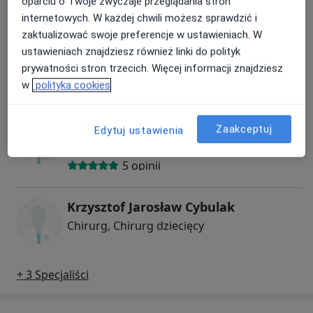
oparciu o Twoje zwyczaje przeglądania stron
internetowych. W każdej chwili możesz sprawdzić i
zaktualizować swoje preferencje w ustawieniach. W
Krystyna Rogoś
ustawieniach znajdziesz również linki do polityk
prywatności stron trzecich. Więcej informacji znajdziesz
Chirurg
w
polityka cookies
Andrzej Masal
Zaakceptuj
Edytuj ustawienia
Chirurg
5 opinii
Krzysztof Jarosław Cybulak
Chirurg, Chirurg dziecięcy
+ 3 Specjaliści