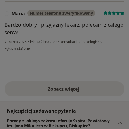
Maria
Numer telefonu zweryfikowany
M
Bardzo dobry i przyjazny lekarz, polecam z całego
serca!
7 marca 2025
•
lek. Rafał Patalon
•
konsultacja ginekologiczna
•
w opinii użytkownika Maria
zgłoś nadużycie
Zobacz więcej
Najczęściej zadawane pytania
Porady z jakiego zakresu oferuje Szpital Powiatowy
im. Jana Mikulicza w Biskupcu, Biskupiec?