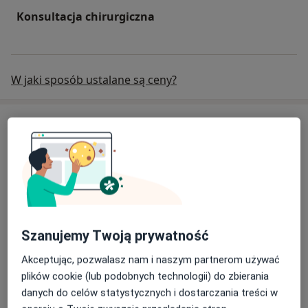
Konsultacja chirurgiczna
W jaki sposób ustalane są ceny?
Specjaliści
Chirurg
Kazimierz Stanisław Olejarz
Chirurg, Chirurg dziecięcy
Szanujemy Twoją prywatność
Akceptując, pozwalasz nam i naszym partnerom używać
plików cookie (lub podobnych technologii) do zbierania
Waldemar Mieczysław Wołodarski
danych do celów statystycznych i dostarczania treści w
Chirurg