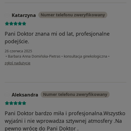
Katarzyna
Numer telefonu zweryfikowany
K
Pani Doktor znana mi od lat, profesjonalne
podejście.
26 czerwca 2025
•
Barbara Anna Domińska-Pietras
•
konsultacja ginekologiczna
•
w opinii użytkownika Katarzyna
zgłoś nadużycie
Aleksandra
Numer telefonu zweryfikowany
A
Pani Doktor bardzo miła i profesjonalna.Wszystko
wyjaśni i nie wprowadza sztywnej atmosfery .Na
pewno wrócę do Pani Doktor .