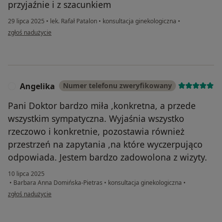
przyjaźnie i z szacunkiem
29 lipca 2025
•
lek. Rafał Patalon
•
konsultacja ginekologiczna
•
w opinii użytkownika VK
zgłoś nadużycie
Angelika
Numer telefonu zweryfikowany
A
Pani Doktor bardzo miła ,konkretna, a przede
wszystkim sympatyczna. Wyjaśnia wszystko
rzeczowo i konkretnie, pozostawia również
przestrzeń na zapytania ,na które wyczerpująco
odpowiada. Jestem bardzo zadowolona z wizyty.
10 lipca 2025
•
Barbara Anna Domińska-Pietras
•
konsultacja ginekologiczna
•
w opinii użytkownika Angelika
zgłoś nadużycie