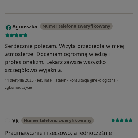
Agnieszka
Numer telefonu zweryfikowany
A
Serdecznie polecam. Wizyta przebiegła w miłej
atmosferze. Doceniam ogromną wiedzę i
profesjonalizm. Lekarz zawsze wszystko
szczegółowo wyjaśnia.
11 sierpnia 2025
•
lek. Rafał Patalon
•
konsultacja ginekologiczna
•
w opinii użytkownika Agnieszka
zgłoś nadużycie
VK
Numer telefonu zweryfikowany
V
Pragmatycznie i rzeczowo, a jednocześnie