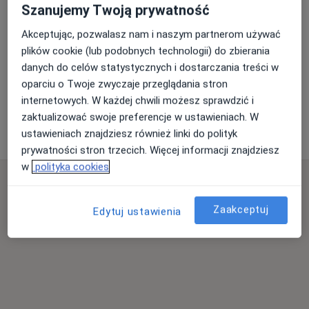
Szanujemy Twoją prywatność
Akceptując, pozwalasz nam i naszym partnerom używać
plików cookie (lub podobnych technologii) do zbierania
Powiększ mapę
danych do celów statystycznych i dostarczania treści w
oparciu o Twoje zwyczaje przeglądania stron
internetowych. W każdej chwili możesz sprawdzić i
Gabinet Chirurgiczny Wojciech Kowalewski Medchir
zaktualizować swoje preferencje w ustawieniach. W
Rynek 29, 38-120 Czudec
ustawieniach znajdziesz również linki do polityk
prywatności stron trzecich. Więcej informacji znajdziesz
w
polityka cookies
Zaakceptuj
Edytuj ustawienia