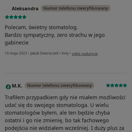
Aleksandra
Numer telefonu zweryfikowany
A
Polecam, świetny stomatolog.
Bardzo sympatyczny, zero strachu w jego
gabinecie
w opinii użytkownika Aleksandra
16 maja 2023
•
Jakub Dworaczek
•
Inny
•
zgłoś nadużycie
M.K.
Numer telefonu zweryfikowany
M
Trafiłem przypadkiem gdy nie miałem możliwości
udać się do swojego stomatologa. U wielu
stomatologów byłem, ale ten będzie chyba
ostatni i go nie zmienię, bo tak fachowego
podejścia nie widziałem wcześniej. I duży plus za