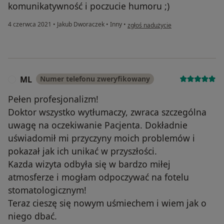
komunikatywność i poczucie humoru ;)
w opinii użytkownika M.K.
4 czerwca 2021
•
Jakub Dworaczek
•
Inny
•
zgłoś nadużycie
ML
Numer telefonu zweryfikowany
M
Pełen profesjonalizm!
Doktor wszystko wytłumaczy, zwraca szczególna
uwagę na oczekiwanie Pacjenta. Dokładnie
uświadomił mi przyczyny moich problemów i
pokazał jak ich unikać w przyszłości.
Kazda wizyta odbyła się w bardzo miłej
atmosferze i mogłam odpoczywać na fotelu
stomatologicznym!
Teraz cieszę się nowym uśmiechem i wiem jak o
niego dbać.