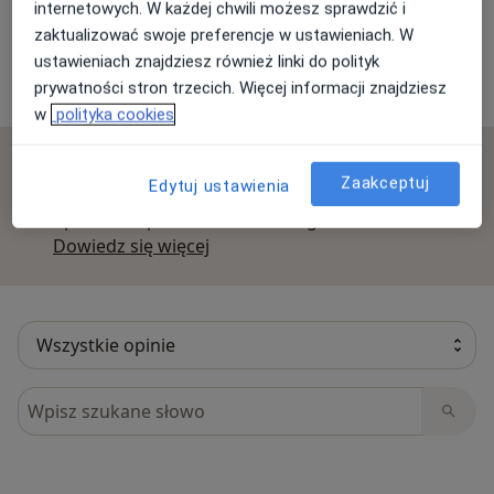
internetowych. W każdej chwili możesz sprawdzić i
Opinie o specjalistach (3)
zaktualizować swoje preferencje w ustawieniach. W
ustawieniach znajdziesz również linki do polityk
prywatności stron trzecich. Więcej informacji znajdziesz
3 opinie
w
polityka cookies
Sprawdzamy wszystkie opinie. Moderujemy je
Zaakceptuj
Edytuj ustawienia
zgodnie z naszymi zasadami, dowiedz się więcej o
opiniach i sposobie obliczania gwiazdek na
Dowiedz się więcej o opiniach
Dowiedz się więcej
Szukaj w opiniach