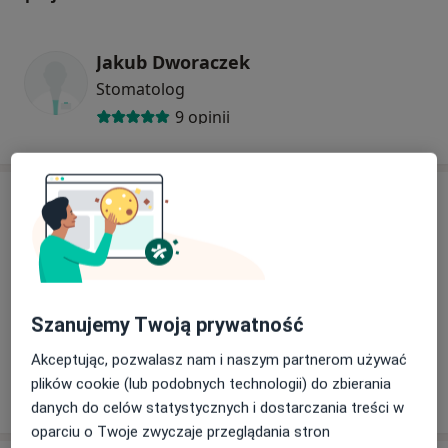
Jakub Dworaczek
Stomatolog
9 opinii
Adres
Powiększ mapę
Szanujemy Twoją prywatność
Akceptując, pozwalasz nam i naszym partnerom używać
Stomatologia White & Smile Witold Chaberko
plików cookie (lub podobnych technologii) do zbierania
Sądowa 7, 44-240 Żory
danych do celów statystycznych i dostarczania treści w
oparciu o Twoje zwyczaje przeglądania stron