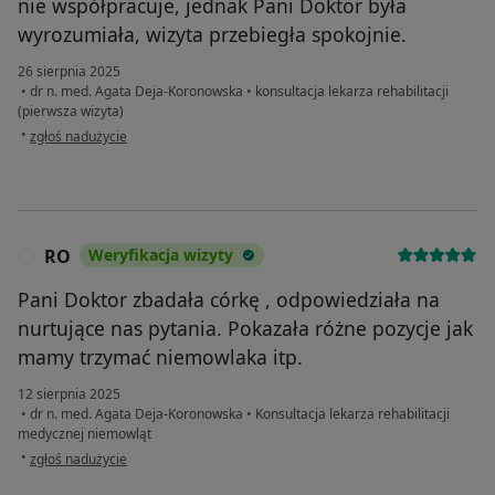
nie współpracuje, jednak Pani Doktor była
wyrozumiała, wizyta przebiegła spokojnie.
26 sierpnia 2025
•
dr n. med. Agata Deja-Koronowska
•
konsultacja lekarza rehabilitacji
(pierwsza wizyta)
w opinii użytkownika Kamila
•
zgłoś nadużycie
RO
Weryfikacja wizyty
R
Pani Doktor zbadała córkę , odpowiedziała na
nurtujące nas pytania. Pokazała różne pozycje jak
mamy trzymać niemowlaka itp.
12 sierpnia 2025
•
dr n. med. Agata Deja-Koronowska
•
Konsultacja lekarza rehabilitacji
medycznej niemowląt
w opinii użytkownika RO
•
zgłoś nadużycie