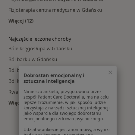
Fizjoterapia centra medyczne w Gdańsku
Więcej (12)
Więcej w kategorii: Najpopularniesze centra m
Najczęście leczone choroby
Bóle kręgosłupa w Gdańsku
Ból barku w Gdańsku
Ból biodra w Gdańsku
Dobrostan emocjonalny i
sztuczna inteligencja
Ból kolana w Gdańsku
Niniejsza ankieta, przygotowana przez
Rwa kulszowa w Gdańsku
zespół Patient Care Doctoralia, ma na celu
lepsze zrozumienie, w jaki sposób ludzie
Więcej (15)
korzystają z narzędzi sztucznej inteligencji
Więcej w kategorii: Najczęście leczone choroby
jako wsparcia dla swojego dobrostanu
emocjonalnego i zdrowia psychicznego.
Udział w ankiecie jest anonimowy, a wyniki
będą analizowane i prezentowane