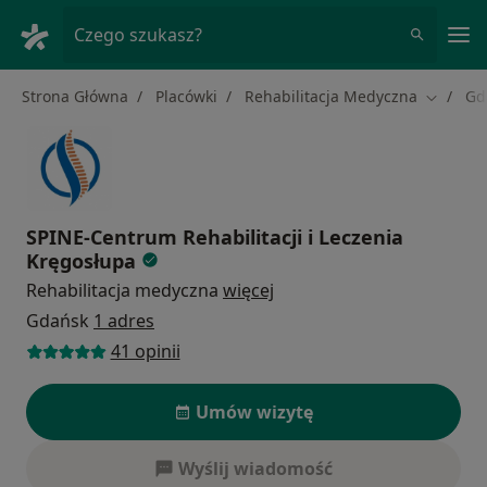
Me
Czego szukasz?
Strona Główna
Placówki
Rehabilitacja Medyczna
Gd
Zmień m
SPINE-Centrum Rehabilitacji i Leczenia
Kręgosłupa
Rehabilitacja medyczna
więcej
Gdańsk
1 adres
41 opinii
Umów wizytę
Wyślij wiadomość