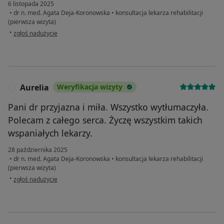
6 listopada 2025
•
dr n. med. Agata Deja-Koronowska
•
konsultacja lekarza rehabilitacji
(pierwsza wizyta)
w opinii użytkownika Róża
•
zgłoś nadużycie
Aurelia
Weryfikacja wizyty
A
Pani dr przyjazna i miła. Wszystko wytłumaczyła.
Polecam z całego serca. Życzę wszystkim takich
wspaniałych lekarzy.
28 października 2025
•
dr n. med. Agata Deja-Koronowska
•
konsultacja lekarza rehabilitacji
(pierwsza wizyta)
w opinii użytkownika Aurelia
•
zgłoś nadużycie