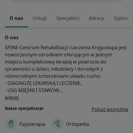
O nas
Usługi
Specjaliści
Adresy
Opinie
O nas
SPINE-Centrum Rehabilitacji i Leczenia Kręgosłupa jest
nowoczesnym ośrodkiem oferującym w jednym
miejscu kompleksową terapię w powrocie do
sprawności u dzieci, młodzieży i dorosłych z
różnorodnymi schorzeniami układu ruchu:
- DIAGNOZĘ LEKARSKĄ I LECZENIE,
- USG MIĘŚNI I STAWÓW
O nas
- FIZJOTERAPIĘ, TERAPIĘ MANUALNĄ, OSTEOPATIĘ,
więcej
MASAŻ, ZABIEGI FIZYKALNE
Nasze specjalizacje
Pokaż wszystkie
- TRENING ZDROWOTNY
- WKŁADKI ORTOPEDYCZNE
Fizjoterapia
Ortopedia
Łączymy nasze siły i kompetencje dla pacjentów w