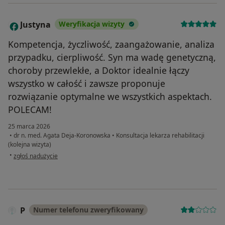
poprzez wpływanie na ruch czaszkowo-krzyżowy,
można pomóc w redukcji stresu, bólu i napięć w ciele,
Justyna
Weryfikacja wizyty
J
a także poprawić funkcjonowanie narządów i układów
wewnętrznych.
Kompetencja, życzliwość, zaangażowanie, analiza
przypadku, cierpliwość. Syn ma wadę genetyczną,
choroby przewlekłe, a Doktor idealnie łączy
wszystko w całość i zawsze proponuje
rozwiązanie optymalne we wszystkich aspektach.
POLECAM!
25 marca 2026
•
dr n. med. Agata Deja-Koronowska
•
Konsultacja lekarza rehabilitacji
(kolejna wizyta)
w opinii użytkownika Justyna
•
zgłoś nadużycie
P
Numer telefonu zweryfikowany