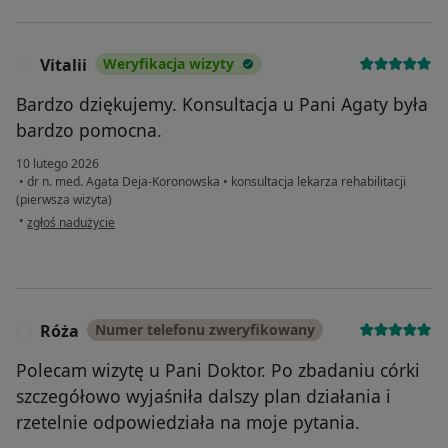
Vitalii
Weryfikacja wizyty
V
Bardzo dziękujemy. Konsultacja u Pani Agaty była
bardzo pomocna.
10 lutego 2026
•
dr n. med. Agata Deja-Koronowska
•
konsultacja lekarza rehabilitacji
(pierwsza wizyta)
w opinii użytkownika Vitalii
•
zgłoś nadużycie
Róża
Numer telefonu zweryfikowany
R
Polecam wizytę u Pani Doktor. Po zbadaniu córki
szczegółowo wyjaśniła dalszy plan działania i
rzetelnie odpowiedziała na moje pytania.