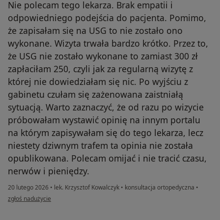
Nie polecam tego lekarza. Brak empatii i
odpowiedniego podejścia do pacjenta. Pomimo,
że zapisałam się na USG to nie zostało ono
wykonane. Wizyta trwała bardzo krótko. Przez to,
że USG nie zostało wykonane to zamiast 300 zł
zapłaciłam 250, czyli jak za regularną wizytę z
której nie dowiedziałam się nic. Po wyjściu z
gabinetu czułam się zażenowana zaistniałą
sytuacją. Warto zaznaczyć, że od razu po wizycie
próbowałam wystawić opinię na innym portalu
na którym zapisywałam się do tego lekarza, lecz
niestety dziwnym trafem ta opinia nie została
opublikowana. Polecam omijać i nie tracić czasu,
nerwów i pieniędzy.
20 lutego 2026
•
lek. Krzysztof Kowalczyk
•
konsultacja ortopedyczna
•
w opinii użytkownika P
zgłoś nadużycie