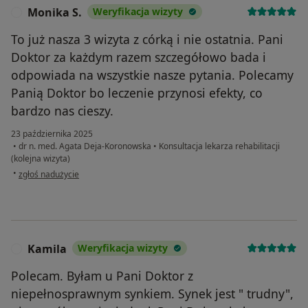
Monika S.
Weryfikacja wizyty
M
To już nasza 3 wizyta z córką i nie ostatnia. Pani
Doktor za każdym razem szczegółowo bada i
odpowiada na wszystkie nasze pytania. Polecamy
Panią Doktor bo leczenie przynosi efekty, co
bardzo nas cieszy.
23 października 2025
•
dr n. med. Agata Deja-Koronowska
•
Konsultacja lekarza rehabilitacji
(kolejna wizyta)
w opinii użytkownika Monika S.
•
zgłoś nadużycie
Kamila
Weryfikacja wizyty
K
Polecam. Byłam u Pani Doktor z
niepełnosprawnym synkiem. Synek jest " trudny",