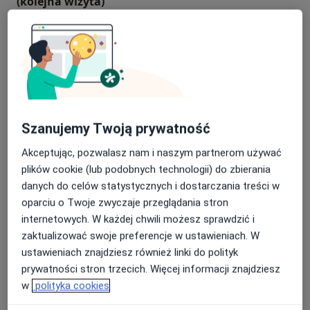
(kolejna wizyta)
• Zaburzenia rozwoju psychoruchowego małego
Konsultacja lekarza rehabilitacji (kolej
280 zł
Szczegóły
dziecka,
• Zaburzenia napięcia mięśniowego,
Umów
• Kręcz szyi, deformacje czaszki,
• Choroby genetyczne,
• Ból kręgosłupa , stawów, mięśni,
Konsultacja lekarza rehabilitacji
Popularna
• Dyskopatia,
medycznej niemowląt
• Kręgozmyk,
Szanujemy Twoją prywatność
Konsultacja lekarza rehabilitacji medy
320 zł
Szczegóły
• Przepuklina oponowo-rdzeniowa,
Akceptując, pozwalasz nam i naszym partnerom używać
• Mózgowe porażenie dziecięce,
Umów
plików cookie (lub podobnych technologii) do zbierania
• Inne choroby układu nerwowego,
danych do celów statystycznych i dostarczania treści w
• Zespoły wiotkości stawowo-więzadłowej,
oparciu o Twoje zwyczaje przeglądania stron
• Przykurcze mięśniowe,
Fizjoterapia
internetowych. W każdej chwili możesz sprawdzić i
• Chondromalacja rzepki, konflikt rzepkowo-udowy,
zaktualizować swoje preferencje w ustawieniach. W
fizjoterapia
• Młodzieńcze zapalenia stawów i kręgosłupa,
160 zł
Szczegóły
ustawieniach znajdziesz również linki do polityk
• Stany po urazach, kontuzje,
prywatności stron trzecich. Więcej informacji znajdziesz
• Stany po zabiegach operacyjnych,
Konsultacja fizjoterapeutyczna
w
polityka cookies
• i inne.
konsultacja fizjoterapeutyczna
Szczegóły