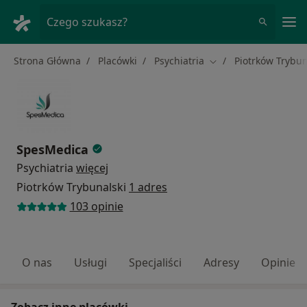
Me
Czego szukasz?
Strona Główna
Placówki
Psychiatria
Piotrków Trybun
Zmień miasto
SpesMedica
Psychiatria
więcej
Piotrków Trybunalski
1 adres
103 opinie
O nas
Usługi
Specjaliści
Adresy
Opinie
Zobacz inne placówki