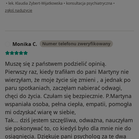
•
lek. Klaudia Zybert-Wijatkowska
•
konsultacja psychiatryczna
•
w opinii użytkownika Szymon
zgłoś nadużycie
Monika C.
Numer telefonu zweryfikowany
M
Muszę się z państwem podzielić opinią.
Pierwszy raz, kiedy trafiłam do pani Martyny nie
wierzyłam, że moje życie się zmieni , a jednak po
paru spotkaniach, zaczęłam nabierać odwagi,
chęci do życia. Czułam się bezpiecznie. P.Martyna
wspaniała osoba, pełna ciepła, empatii, pomogła
mi odzyskać wiarę w siebie,
Tak... dziś jestem szczęśliwa, odważna, nauczyłam
sie pokonywać to, co kiedyś było dla mnie nie do
osiągnięcia. Dziękuje pani psycholog za te dwa