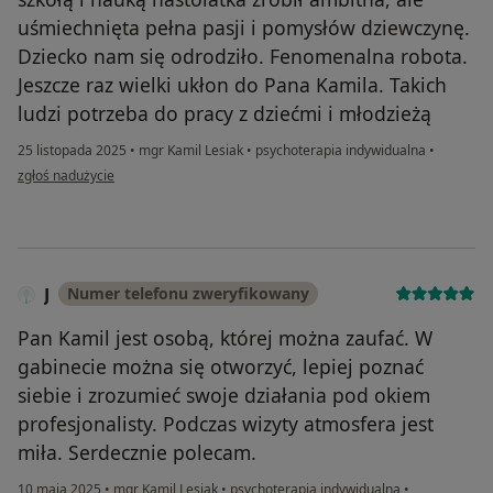
uśmiechnięta pełna pasji i pomysłów dziewczynę.
Dziecko nam się odrodziło. Fenomenalna robota.
Jeszcze raz wielki ukłon do Pana Kamila. Takich
ludzi potrzeba do pracy z dziećmi i młodzieżą
25 listopada 2025
•
mgr Kamil Lesiak
•
psychoterapia indywidualna
•
w opinii użytkownika Monika S
zgłoś nadużycie
J
Numer telefonu zweryfikowany
Pan Kamil jest osobą, której można zaufać. W
gabinecie można się otworzyć, lepiej poznać
siebie i zrozumieć swoje działania pod okiem
profesjonalisty. Podczas wizyty atmosfera jest
miła. Serdecznie polecam.
10 maja 2025
•
mgr Kamil Lesiak
•
psychoterapia indywidualna
•