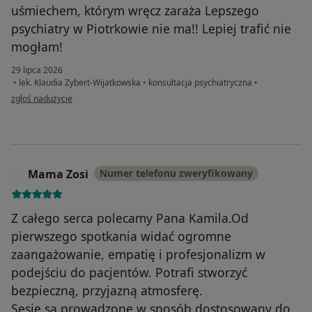
uśmiechem, którym wręcz zaraża Lepszego
psychiatry w Piotrkowie nie ma!! Lepiej trafić nie
mogłam!
29 lipca 2026
•
lek. Klaudia Zybert-Wijatkowska
•
konsultacja psychiatryczna
•
w opinii użytkownika Roxana
zgłoś nadużycie
Mama Zosi
Numer telefonu zweryfikowany
M
Z całego serca polecamy Pana Kamila.Od
pierwszego spotkania widać ogromne
zaangażowanie, empatię i profesjonalizm w
podejściu do pacjentów. Potrafi stworzyć
bezpieczną, przyjazną atmosferę.
Sesje są prowadzone w sposób dostosowany do