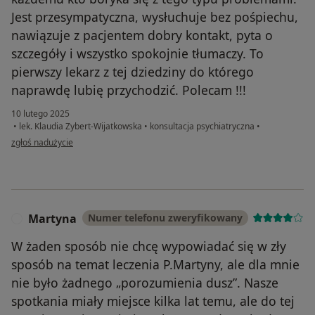
Jest przesympatyczna, wysłuchuje bez pośpiechu,
nawiązuje z pacjentem dobry kontakt, pyta o
szczegóły i wszystko spokojnie tłumaczy. To
pierwszy lekarz z tej dziedziny do którego
naprawdę lubię przychodzić. Polecam !!!
10 lutego 2025
•
lek. Klaudia Zybert-Wijatkowska
•
konsultacja psychiatryczna
•
w opinii użytkownika Aleksandra
zgłoś nadużycie
Martyna
Numer telefonu zweryfikowany
M
W żaden sposób nie chcę wypowiadać się w zły
sposób na temat leczenia P.Martyny, ale dla mnie
nie było żadnego „porozumienia dusz”. Nasze
spotkania miały miejsce kilka lat temu, ale do tej