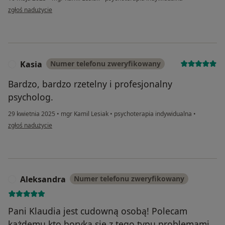
w opinii użytkownika J
zgłoś nadużycie
Kasia
Numer telefonu zweryfikowany
K
Bardzo, bardzo rzetelny i profesjonalny
psycholog.
29 kwietnia 2025
•
mgr Kamil Lesiak
•
psychoterapia indywidualna
•
w opinii użytkownika Kasia
zgłoś nadużycie
Aleksandra
Numer telefonu zweryfikowany
A
Pani Klaudia jest cudowną osobą! Polecam
każdemu kto boryka się z tego typu problemami.