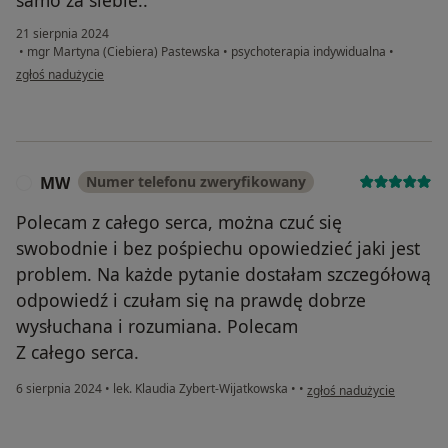
samo za siebie..
21 sierpnia 2024
•
mgr Martyna (Ciebiera) Pastewska
•
psychoterapia indywidualna
•
w opinii użytkownika Martyna
zgłoś nadużycie
MW
Numer telefonu zweryfikowany
M
Polecam z całego serca, można czuć się
swobodnie i bez pośpiechu opowiedzieć jaki jest
problem. Na każde pytanie dostałam szczegółową
odpowiedź i czułam się na prawdę dobrze
wysłuchana i rozumiana. Polecam
Z całego serca.
w opinii użytkownika MW
6 sierpnia 2024
•
lek. Klaudia Zybert-Wijatkowska
•
•
zgłoś nadużycie