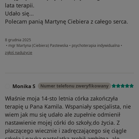
lata terapii.
Udało się...
Polecam panią Martynę Ciebiera z całego serca.
8 grudnia 2025
•
mgr Martyna (Ciebiera) Pastewska
•
psychoterapia indywidualna
•
w opinii użytkownika Monika C.
zgłoś nadużycie
Monika S
Numer telefonu zweryfikowany
M
Właśnie moja 14-sto letnia córka zakończyła
terapię u Pana Kamila. Wspaniały specjalista, nie
wiem jak mu się udało ale zupełnie odmienił
nastawienie mojej córki do szkoły,do życia. Z
płaczącego wiecznie i zadręczającego się ciągle
szkołą i nauką nastolatka zrobił ambitna, ale