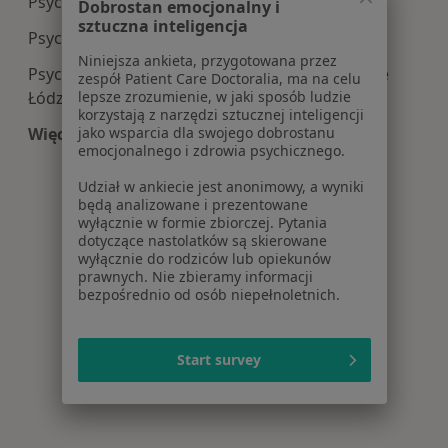
Psychiatria centra medyczne w Pabianicach
Dobrostan emocjonalny i
sztuczna inteligencja
Psychiatria centra medyczne w Radomsku
Niniejsza ankieta, przygotowana przez
Psychiatria centra medyczne w Konstantynowie
zespół Patient Care Doctoralia, ma na celu
lepsze zrozumienie, w jaki sposób ludzie
Łódzkim
korzystają z narzędzi sztucznej inteligencji
jako wsparcia dla swojego dobrostanu
Więcej (6)
emocjonalnego i zdrowia psychicznego.
Więcej w kategorii: Centra medyczne Psychiatri
Udział w ankiecie jest anonimowy, a wyniki
będą analizowane i prezentowane
wyłącznie w formie zbiorczej. Pytania
dotyczące nastolatków są skierowane
wyłącznie do rodziców lub opiekunów
prawnych. Nie zbieramy informacji
bezpośrednio od osób niepełnoletnich.
Start survey