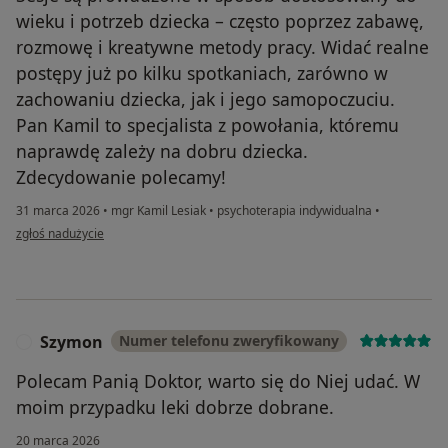
wieku i potrzeb dziecka – często poprzez zabawę,
rozmowę i kreatywne metody pracy. Widać realne
postępy już po kilku spotkaniach, zarówno w
zachowaniu dziecka, jak i jego samopoczuciu.
Pan Kamil to specjalista z powołania, któremu
naprawdę zależy na dobru dziecka.
Zdecydowanie polecamy!
31 marca 2026
•
mgr Kamil Lesiak
•
psychoterapia indywidualna
•
w opinii użytkownika Mama Zosi
zgłoś nadużycie
Szymon
Numer telefonu zweryfikowany
S
Polecam Panią Doktor, warto się do Niej udać. W
moim przypadku leki dobrze dobrane.
20 marca 2026