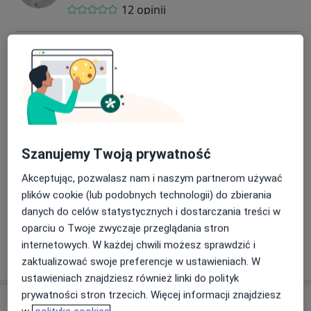
12 opinii
lek. Katarzyna Ciszewska-Czarnecka
Psychiatra
22 opinie
lek. Klaudia Zybert-Wijatkowska
Psychiatra
Szanujemy Twoją prywatność
44 opinie
Akceptując, pozwalasz nam i naszym partnerom używać
plików cookie (lub podobnych technologii) do zbierania
lek. Marek Wojciechowski
danych do celów statystycznych i dostarczania treści w
Psychiatra
oparciu o Twoje zwyczaje przeglądania stron
internetowych. W każdej chwili możesz sprawdzić i
17 opinii
zaktualizować swoje preferencje w ustawieniach. W
ustawieniach znajdziesz również linki do polityk
prywatności stron trzecich. Więcej informacji znajdziesz
Adres