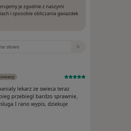
rujemy je zgodnie z naszymi
iach i sposobie obliczania gwiazdek
ięcej o opiniach
niach
ikowany
anialy lekarz ze swieca teraz
bieg przebiegl bardzo sprawnie,
sluga I rano wypis, dziekuje
nika Sama Prawda