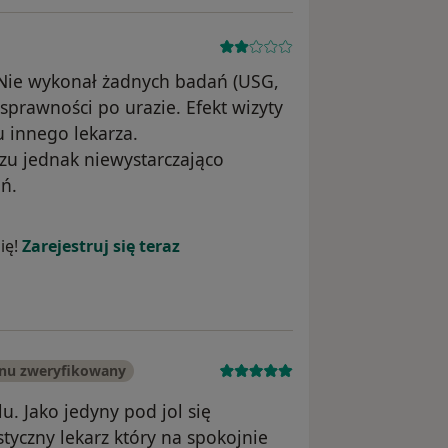
Nie wykonał żadnych badań (USG,
sprawności po urazie. Efekt wizyty
u innego lekarza.
zu jednak niewystarczająco
ń.
ika Konto zostało usunięte
ię!
Zarejestruj się teraz
onu zweryfikowany
u. Jako jedyny pod jol się
tyczny lekarz który na spokojnie