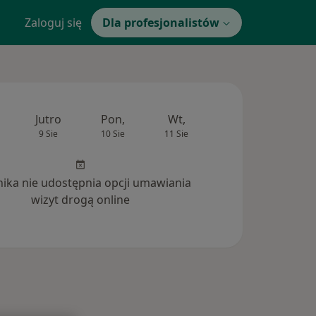
Zaloguj się
Dla profesjonalistów
Jutro
Pon,
Wt,
Śr,
Czw
9 Sie
10 Sie
11 Sie
12 Sie
13 Si
inika nie udostępnia opcji umawiania
wizyt drogą online