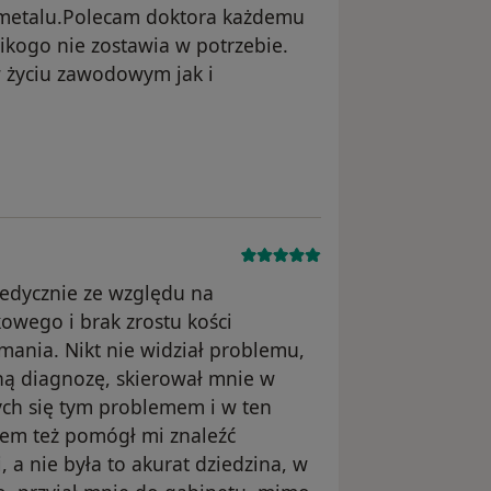
 metalu.Polecam doktora każdemu
ikogo nie zostawia w potrzebie.
 życiu zawodowym jak i
nika Konto zostało usunięte
edycznie ze względu na
kowego i brak zrostu kości
amania. Nikt nie widział problemu,
zną diagnozę, skierował mnie w
ych się tym problemem i w ten
em też pomógł mi znaleźć
 a nie była to akurat dziedzina, w