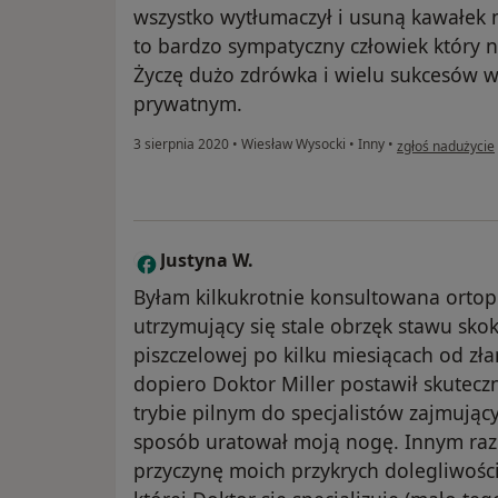
wszystko wytłumaczył i usuną kawałek
to bardzo sympatyczny człowiek który n
Życzę dużo zdrówka i wielu sukcesów w
prywatnym.
w opinii użytkow
3 sierpnia 2020
•
Wiesław Wysocki
•
Inny
•
zgłoś nadużycie
Justyna W.
J
Byłam kilkukrotnie konsultowana ortop
utrzymujący się stale obrzęk stawu sko
piszczelowej po kilku miesiącach od zł
dopiero Doktor Miller postawił skutec
trybie pilnym do specjalistów zajmując
sposób uratował moją nogę. Innym raz
przyczynę moich przykrych dolegliwości,