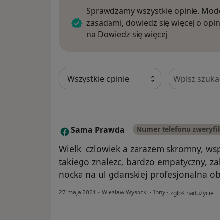
Sprawdzamy wszystkie opinie. Mode
zasadami, dowiedz się więcej o opin
Dowiedz się w
na
Dowiedz się więcej
Szukaj w opi
Sama Prawda
Numer telefonu zweryf
S
Wielki czlowiek a zarazem skromny, wsp
takiego znalezc, bardzo empatyczny, za
nocka na ul gdanskiej profesjonalna ob
w opinii użytkow
27 maja 2021
•
Wiesław Wysocki
•
Inny
•
zgłoś nadużycie