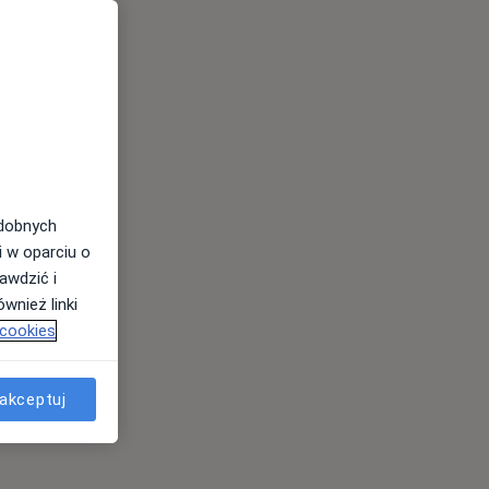
odobnych
i w oparciu o
awdzić i
wnież linki
 cookies
akceptuj