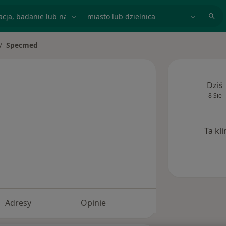
acja, badanie lub nazwisko
miasto lub dzielnica
Specmed
asto
Dziś
8 Sie
Ta kl
Adresy
Opinie