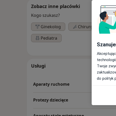
Zobacz inne placówki
Kogo szukasz?
Ginekolog
Chirurg
Ok
Pediatra
Szanuje
Akceptując
technologii
Usługi
Twoje zwyc
zaktualizo
do polityk 
Aparaty ruchome
Protezy dziecięce
Aparaty stałe estetyczne