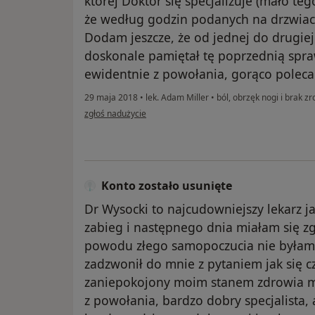
której Doktor się specjalizuje (mało te
że według godzin podanych na drzwiach
Dodam jeszcze, że od jednej do drugiej
doskonale pamiętał tę poprzednią spra
ewidentnie z powołania, gorąco polec
29 maja 2018
•
lek. Adam Miller
•
ból, obrzęk nogi i brak z
w opinii użytkownika Justyna W.
zgłoś nadużycie
Konto zostało usunięte
Dr Wysocki to najcudowniejszy lekarz 
zabieg i następnego dnia miałam się zgł
powodu złego samopoczucia nie byłam
zadzwonił do mnie z pytaniem jak się cz
zaniepokojony moim stanem zdrowia mi
z powołania, bardzo dobry specjalista, 