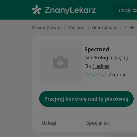
specjaliz
Strona Główna
Placówki
Ginekologia
Ełk
Zmień mi
Specmed
Ginekologia
więcej
Ełk
1 adres
7 opinii
Przejmij kontrolę nad tą placówką
Usługi
Specjaliści