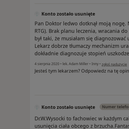
Konto zostało usunięte
Pan Doktor ledwo dotknął moją nogę. 
RTG). Brak planu leczenia, wracania do 
był taki, że musiałam się diagnozować 
Lekarz dobrze tłumaczy mechanizm ura
dokładnie diagnozuje stopień uszkodze
w opinii użytkown
4 sierpnia 2020
•
lek. Adam Miller
•
Inny
•
zgłoś nadużycie
Jesteś tym lekarzem? Odpowiedz na tę opin
Konto zostało usunięte
Numer telef
Dr.W.Wysocki to fachowiec w każdym cal
usunięcia ciała obcego z brzucha.Fantas