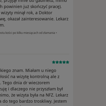
go, przyjął mnie do gabinetu, mimo
 powinien już skończyć pracę).
 wizyty minął rok, a Doktor
wę, okazał zainteresowanie. Lekarz
am.
rostu kości po kilku miesiącach od złamania
•
jakiego znam. Miałam u niego
osić na wizytę kontrolną ale z
. Tego dnia dr wieczorem
uję i dlaczego nie przyszłam był
mo, że wizyta była na NFZ. Lekarz
a do tego bardzo troskliwy. Jestem