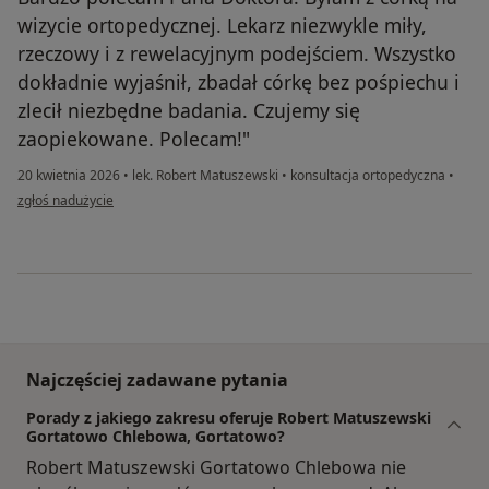
wizycie ortopedycznej. Lekarz niezwykle miły,
rzeczowy i z rewelacyjnym podejściem. Wszystko
dokładnie wyjaśnił, zbadał córkę bez pośpiechu i
zlecił niezbędne badania. Czujemy się
zaopiekowane. Polecam!"
20 kwietnia 2026
•
lek. Robert Matuszewski
•
konsultacja ortopedyczna
•
w opinii użytkownika MS
zgłoś nadużycie
Najczęściej zadawane pytania
Porady z jakiego zakresu oferuje Robert Matuszewski
Gortatowo Chlebowa, Gortatowo?
Robert Matuszewski Gortatowo Chlebowa nie