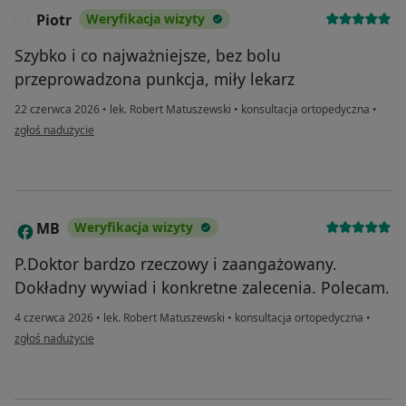
Piotr
Weryfikacja wizyty
P
Szybko i co najważniejsze, bez bolu
przeprowadzona punkcja, miły lekarz
22 czerwca 2026
•
lek. Robert Matuszewski
•
konsultacja ortopedyczna
•
w opinii użytkownika Piotr
zgłoś nadużycie
MB
Weryfikacja wizyty
M
P.Doktor bardzo rzeczowy i zaangażowany.
Dokładny wywiad i konkretne zalecenia. Polecam.
4 czerwca 2026
•
lek. Robert Matuszewski
•
konsultacja ortopedyczna
•
w opinii użytkownika MB
zgłoś nadużycie