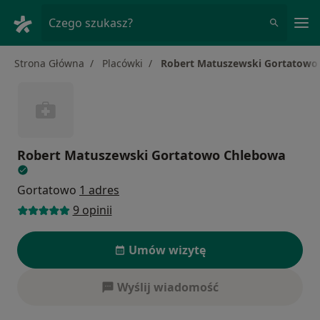
Me
Czego szukasz?
Strona Główna
Placówki
Robert Matuszewski Gortatowo
Robert Matuszewski Gortatowo Chlebowa
Gortatowo
1 adres
9 opinii
Umów wizytę
Wyślij wiadomość