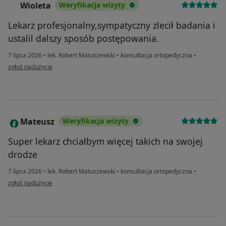
Wioleta
Weryfikacja wizyty
W
Lekarz profesjonalny,sympatyczny zlecił badania i
ustalil dalszy sposób postępowania.
7 lipca 2026
•
lek. Robert Matuszewski
•
konsultacja ortopedyczna
•
w opinii użytkownika Wioleta
zgłoś nadużycie
Mateusz
Weryfikacja wizyty
M
Super lekarz chciałbym więcej takich na swojej
drodze
7 lipca 2026
•
lek. Robert Matuszewski
•
konsultacja ortopedyczna
•
w opinii użytkownika Mateusz
zgłoś nadużycie