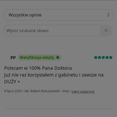
Szukaj w opiniach
PP
Weryfikacja wizyty
P
Polecam w 100% Pana Doktora
Już nie raz korzystałem z gabinetu i zawsze na
DUŻY +
w opinii użytkownika PP
8 lipca 2026
•
lek. Robert Matuszewski
•
Inny
•
zgłoś nadużycie