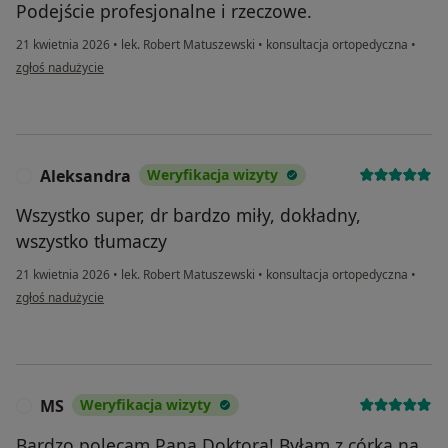
Podejście profesjonalne i rzeczowe.
21 kwietnia 2026
•
lek. Robert Matuszewski
•
konsultacja ortopedyczna
•
w opinii użytkownika Izabela
zgłoś nadużycie
Aleksandra
Weryfikacja wizyty
A
Wszystko super, dr bardzo miły, dokładny,
wszystko tłumaczy
21 kwietnia 2026
•
lek. Robert Matuszewski
•
konsultacja ortopedyczna
•
w opinii użytkownika Aleksandra
zgłoś nadużycie
MS
Weryfikacja wizyty
M
Bardzo polecam Pana Doktora! Byłam z córką na