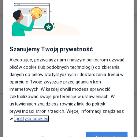
W jaki sposób ustalane są ceny?
Specjaliści
lek. Robert Matuszewski
Popularny
Szanujemy Twoją prywatność
Ortopeda
Akceptując, pozwalasz nam i naszym partnerom używać
280 opinii
plików cookie (lub podobnych technologii) do zbierania
danych do celów statystycznych i dostarczania treści w
Umów
oparciu o Twoje zwyczaje przeglądania stron
internetowych. W każdej chwili możesz sprawdzić i
zaktualizować swoje preferencje w ustawieniach. W
Adres
ustawieniach znajdziesz również linki do polityk
prywatności stron trzecich. Więcej informacji znajdziesz
w
polityka cookies
Powiększ mapę