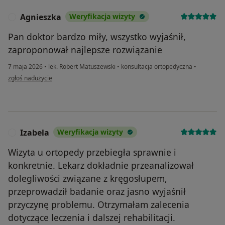
Agnieszka
Weryfikacja wizyty
A
Pan doktor bardzo miły, wszystko wyjaśnił,
zaproponował najlepsze rozwiązanie
7 maja 2026
•
lek. Robert Matuszewski
•
konsultacja ortopedyczna
•
w opinii użytkownika Agnieszka
zgłoś nadużycie
Izabela
Weryfikacja wizyty
I
Wizyta u ortopedy przebiegła sprawnie i
konkretnie. Lekarz dokładnie przeanalizował
dolegliwości związane z kręgosłupem,
przeprowadził badanie oraz jasno wyjaśnił
przyczynę problemu. Otrzymałam zalecenia
dotyczące leczenia i dalszej rehabilitacji.