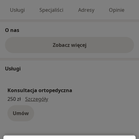
Usługi
Specjaliści
Adresy
Opinie
O nas
Zobacz więcej
Usługi
Konsultacja ortopedyczna
konsultacja ortopedyczna
250 zł
Szczegóły
Umów