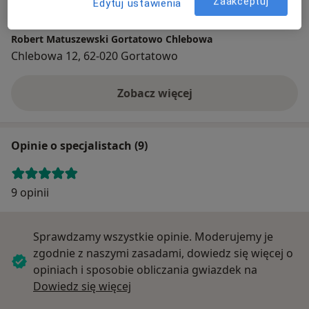
Zaakceptuj
Edytuj ustawienia
Robert Matuszewski Gortatowo Chlebowa
Chlebowa 12, 62-020 Gortatowo
Zobacz więcej
Opinie o specjalistach (9)
9 opinii
Sprawdzamy wszystkie opinie. Moderujemy je
zgodnie z naszymi zasadami, dowiedz się więcej o
opiniach i sposobie obliczania gwiazdek na
Dowiedz się więcej o opiniach
Dowiedz się więcej