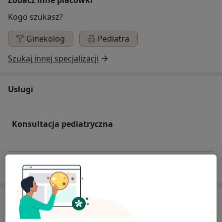
Kogo szukasz?
Ginekolog
Pediatra
Szukaj innej specjalizacji
Usługi
Konsultacja pediatryczna
W jaki sposób ustalane są ceny?
Specjaliści