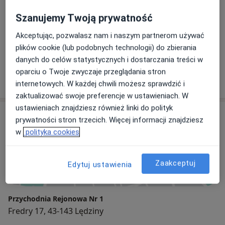
Ginekolog
Szanujemy Twoją prywatność
Akceptując, pozwalasz nam i naszym partnerom używać
lek. Antoni Miśko
plików cookie (lub podobnych technologii) do zbierania
Ginekolog
danych do celów statystycznych i dostarczania treści w
oparciu o Twoje zwyczaje przeglądania stron
7 opinii
internetowych. W każdej chwili możesz sprawdzić i
zaktualizować swoje preferencje w ustawieniach. W
ustawieniach znajdziesz również linki do polityk
Adres
prywatności stron trzecich. Więcej informacji znajdziesz
w
polityka cookies
Powiększ mapę
Zaakceptuj
Edytuj ustawienia
Przychodnia Rejonowa Nr 1
Fredry 17, 43-143 Lędziny