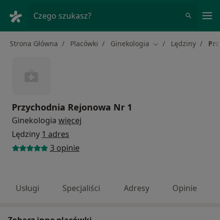
Me
Czego szukasz?
Strona Główna
Placówki
Ginekologia
Lędziny
Prz
Zmień miasto
Przychodnia Rejonowa Nr 1
Ginekologia
więcej
Lędziny
1 adres
3 opinie
Usługi
Specjaliści
Adresy
Opinie
Zobacz inne placówki