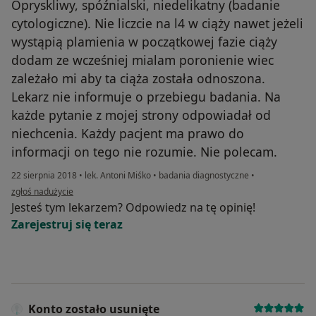
Opryskliwy, spóźnialski, niedelikatny (badanie
cytologiczne). Nie liczcie na l4 w ciąży nawet jeżeli
wystąpią plamienia w początkowej fazie ciąży
dodam ze wcześniej mialam poronienie wiec
zależało mi aby ta ciąża została odnoszona.
Lekarz nie informuje o przebiegu badania. Na
każde pytanie z mojej strony odpowiadał od
niechcenia. Każdy pacjent ma prawo do
informacji on tego nie rozumie. Nie polecam.
22 sierpnia 2018
•
lek. Antoni Miśko
•
badania diagnostyczne
•
w opinii użytkownika Konto zostało usunięte
zgłoś nadużycie
Jesteś tym lekarzem? Odpowiedz na tę opinię!
Zarejestruj się teraz
Konto zostało usunięte