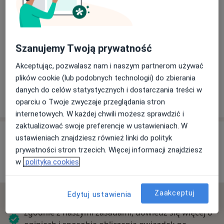
Powiększ mapę
Szanujemy Twoją prywatność
Akceptując, pozwalasz nam i naszym partnerom używać
plików cookie (lub podobnych technologii) do zbierania
Praktyka Ogólnolekarska
danych do celów statystycznych i dostarczania treści w
Zagrodno 62A, 59-516 Zagrodno
oparciu o Twoje zwyczaje przeglądania stron
internetowych. W każdej chwili możesz sprawdzić i
zaktualizować swoje preferencje w ustawieniach. W
Opinie o specjalistach (1)
ustawieniach znajdziesz również linki do polityk
prywatności stron trzecich. Więcej informacji znajdziesz
w
polityka cookies
1 opinia
Zaakceptuj
Edytuj ustawienia
Sprawdzamy wszystkie opinie. Moderujemy je
zgodnie z naszymi zasadami, dowiedz się więcej o