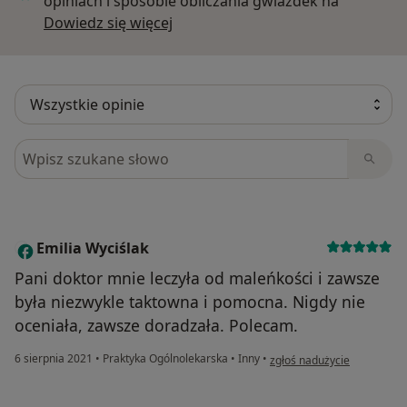
opiniach i sposobie obliczania gwiazdek na
Dowiedz się więcej o opiniach
Dowiedz się więcej
Szukaj w opiniach
Emilia Wyciślak
E
Pani doktor mnie leczyła od maleńkości i zawsze
była niezwykle taktowna i pomocna. Nigdy nie
oceniała, zawsze doradzała. Polecam.
w opinii użytkownika Emilia
6 sierpnia 2021
•
Praktyka Ogólnolekarska
•
Inny
•
zgłoś nadużycie