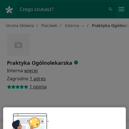
Me
Czego szukasz?
Strona Główna
Placówki
Interna
Praktyka Ogólnol
Zmień miasto
Praktyka Ogólnolekarska
Interna
więcej
Zagrodno
1 adres
1 opinia
Adresy
Opinie
Adres