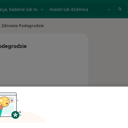
acja, badanie lub nazwisko
miasto lub dzielnica
 Zdrowia Podegrodzie
odegrodzie
Opinie