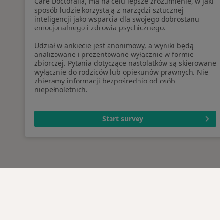
Care Doctoralia, ma na celu lepsze zrozumienie, w jaki
sposób ludzie korzystają z narzędzi sztucznej
inteligencji jako wsparcia dla swojego dobrostanu
emocjonalnego i zdrowia psychicznego.
Udział w ankiecie jest anonimowy, a wyniki będą
analizowane i prezentowane wyłącznie w formie
zbiorczej. Pytania dotyczące nastolatków są skierowane
wyłącznie do rodziców lub opiekunów prawnych. Nie
zbieramy informacji bezpośrednio od osób
niepełnoletnich.
Start survey
Serwis
Dla pa
Regulamin
Lekarz
Polityka prywatności pacjentów
Placów