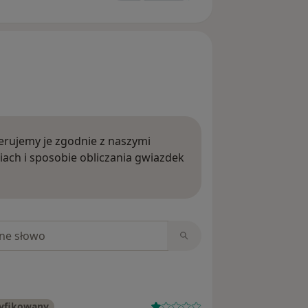
rujemy je zgodnie z naszymi
iach i sposobie obliczania gwiazdek
ięcej o opiniach
niach
ryfikowany