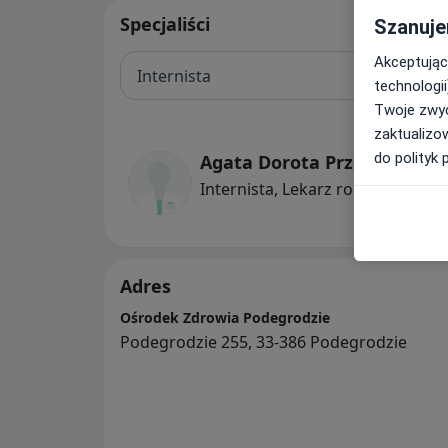
Specjaliści
Szanuje
Akceptując
Internista
technologii
Twoje zwyc
zaktualizo
do polityk 
Agata Dorota Przebinda
Internista, Lekarz rodzinny, Fizj
Adres
Ośrodek Zdrowia Podegrodzie
Podegrodzie 255, 33-386 Podegrodzie