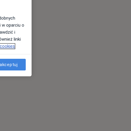
odobnych
i w oparciu o
awdzić i
wnież linki
 cookies
akceptuj