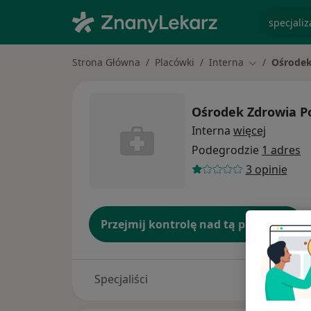
specjaliz
Strona Główna
Placówki
Interna
Ośrodek
Zmień miasto
Ośrodek Zdrowia P
Interna
więcej
Podegrodzie
1 adres
3 opinie
Przejmij kontrolę nad tą placówką
Specjaliści
Adresy