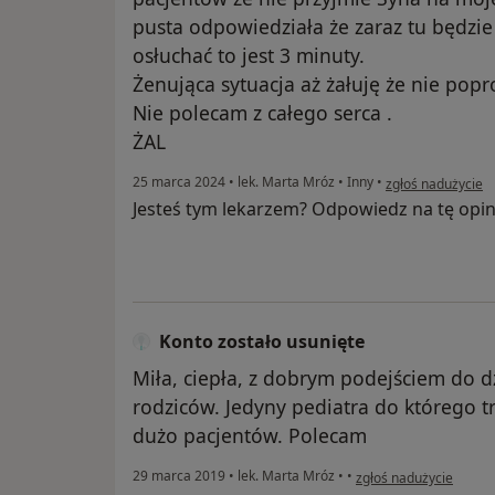
pusta odpowiedziała że zaraz tu będzie 
osłuchać to jest 3 minuty.
Żenująca sytuacja aż żałuję że nie pop
Nie polecam z całego serca .
ŻAL
w opinii użytkown
25 marca 2024
•
lek. Marta Mróz
•
Inny
•
zgłoś nadużycie
Jesteś tym lekarzem? Odpowiedz na tę opin
Konto zostało usunięte
Miła, ciepła, z dobrym podejściem do d
rodziców. Jedyny pediatra do którego 
dużo pacjentów. Polecam
w opinii użytkownika K
29 marca 2019
•
lek. Marta Mróz
•
•
zgłoś nadużycie