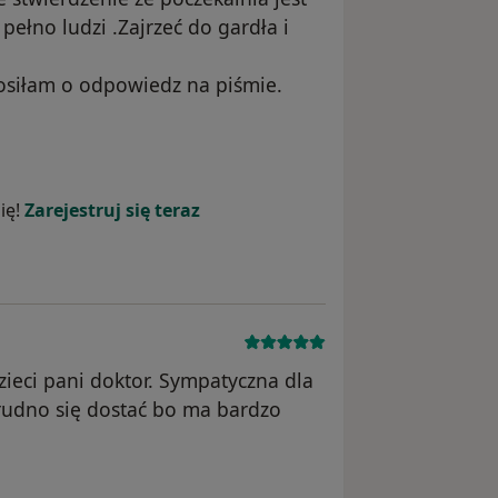
pełno ludzi .Zajrzeć do gardła i
rosiłam o odpowiedz na piśmie.
ika NP
ię!
Zarejestruj się teraz
zieci pani doktor. Sympatyczna dla
trudno się dostać bo ma bardzo
onto zostało usunięte