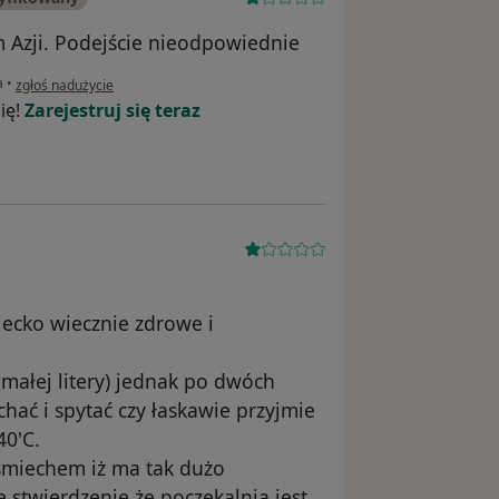
 Azji. Podejście nieodpowiednie
w opinii użytkownika Tomasz Problem
a
•
zgłoś nadużycie
ię!
Zarejestruj się teraz
iecko wiecznie zdrowe i
małej litery) jednak po dwóch
hać i spytać czy łaskawie przyjmie
40'C.
śmiechem iż ma tak dużo
 stwierdzenie że poczekalnia jest