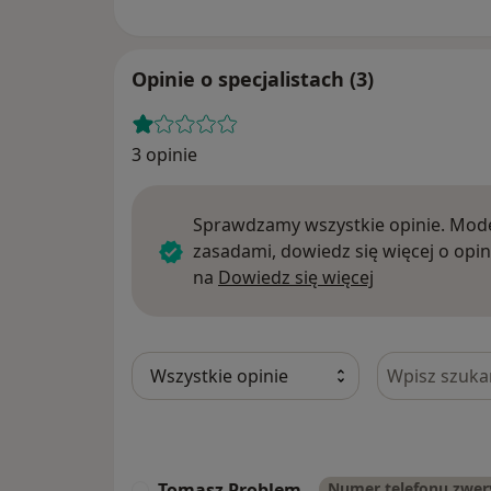
Opinie o specjalistach (3)
3 opinie
Sprawdzamy wszystkie opinie. Mode
zasadami, dowiedz się więcej o opin
Dowiedz się w
na
Dowiedz się więcej
Szukaj w opi
Tomasz Problem
Numer telefonu zwe
T