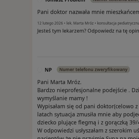
Pani doktor nazwała mnie mieszkańcem
12 lutego 2026
•
lek. Marta Mróz
•
konsultacja pediatryczn
Jesteś tym lekarzem? Odpowiedz na tę opin
NP
Numer telefonu zweryfikowany
N
Pani Marta Mróz.
Bardzo nieprofesjonalne podejście . Dz
wymyślanie mamy !
Wypisałam się od pani doktor(celowo z 
latach sytuacja zmusiła mnie aby podjec
dziecko plujące flegmą i z gorączką 39/
W odpowiedzi usłyszałam z szerokim u
pacjentów że nie przyjmie Syna na moje