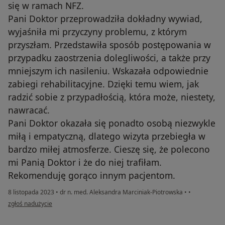
się w ramach NFZ.
Pani Doktor przeprowadziła dokładny wywiad,
wyjaśniła mi przyczyny problemu, z którym
przyszłam. Przedstawiła sposób postępowania w
przypadku zaostrzenia dolegliwości, a także przy
mniejszym ich nasileniu. Wskazała odpowiednie
zabiegi rehabilitacyjne. Dzięki temu wiem, jak
radzić sobie z przypadłością, która może, niestety,
nawracać.
Pani Doktor okazała się ponadto osobą niezwykle
miłą i empatyczną, dlatego wizyta przebiegła w
bardzo miłej atmosferze. Cieszę się, że polecono
mi Panią Doktor i że do niej trafiłam.
Rekomenduję gorąco innym pacjentom.
8 listopada 2023
•
dr n. med. Aleksandra Marciniak-Piotrowska
•
•
w opinii użytkownika Jadwiga
zgłoś nadużycie