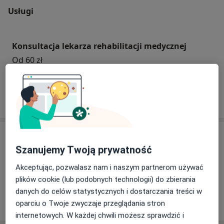
Usługi
Konsultacja lekarza rehabilitacji medycznej
Od 60 zł
W jaki sposób ustalane są ceny?
Specjaliści
Szanujemy Twoją prywatność
Akceptując, pozwalasz nam i naszym partnerom używać
dr n. med. Aleksandra Marciniak-Piotrowska
plików cookie (lub podobnych technologii) do zbierania
Lekarz rehabilitacji medycznej
danych do celów statystycznych i dostarczania treści w
13 opinii
oparciu o Twoje zwyczaje przeglądania stron
internetowych. W każdej chwili możesz sprawdzić i