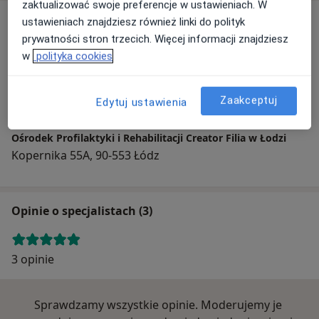
zaktualizować swoje preferencje w ustawieniach. W
Adres
ustawieniach znajdziesz również linki do polityk
prywatności stron trzecich. Więcej informacji znajdziesz
w
polityka cookies
Powiększ mapę
Zaakceptuj
Edytuj ustawienia
Ośrodek Profilaktyki i Rehabilitacji Creator Filia w Łodzi
Kopernika 55A, 90-553 Łódz
Opinie o specjalistach (3)
3 opinie
Sprawdzamy wszystkie opinie. Moderujemy je