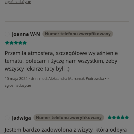
zgłoś nadużycie
Joanna W-N
Numer telefonu zweryfikowany
J
Przemiła atmosfera, szczegółowe wyjaśnienie
tematu, polecam i życzę nam wszystkim, żeby
wszyscy lekarze tacy byli :)
15 maja 2024
•
dr n. med. Aleksandra Marciniak-Piotrowska
•
•
w opinii użytkownika Joanna W-N
zgłoś nadużycie
Jadwiga
Numer telefonu zweryfikowany
J
Jestem bardzo zadowolona z wizyty, która odbyła