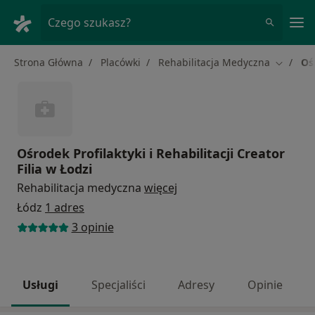
Me
Czego szukasz?
Strona Główna
Placówki
Rehabilitacja Medyczna
Oś
Zmień m
Ośrodek Profilaktyki i Rehabilitacji Creator
Filia w Łodzi
Rehabilitacja medyczna
więcej
Łódz
1 adres
3 opinie
Usługi
Specjaliści
Adresy
Opinie