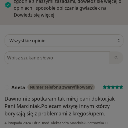
zgodnie z naszymi zasadami, dowiedz się więcej o
opiniach i sposobie obliczania gwiazdek na
Dowiedz się więcej o opiniach
Dowiedz się więcej
Szukaj w opiniach
Aneta
Numer telefonu zweryfikowany
A
Dawno nie spotkałam tak miłej pani doktor,jak
Pani Marciniak.Polecam wizytę innym którzy
borykają się z problemami z kręgosłupem.
4 listopada 2024
•
dr n. med. Aleksandra Marciniak-Piotrowska
•
•
w opinii użytkownika Aneta