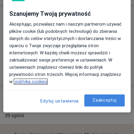
Szanujemy Twoją prywatność
Adres
Akceptując, pozwalasz nam i naszym partnerom używać
plików cookie (lub podobnych technologii) do zbierania
danych do celów statystycznych i dostarczania treści w
Powiększ mapę
oparciu o Twoje zwyczaje przeglądania stron
internetowych. W każdej chwili możesz sprawdzić i
zaktualizować swoje preferencje w ustawieniach. W
Ośrodek Medycyny Rodzinnej
ustawieniach znajdziesz również linki do polityk
Dąbrowica 200, 21-008 Tomaszowice
prywatności stron trzecich. Więcej informacji znajdziesz
w
polityka cookies
Opinie o specjalistach (39)
Zaakceptuj
Edytuj ustawienia
39 opinii