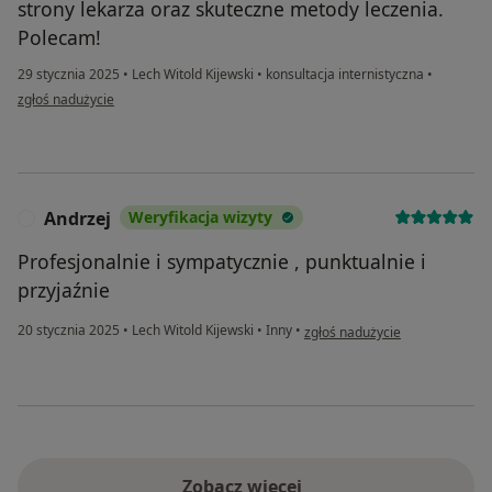
strony lekarza oraz skuteczne metody leczenia.
Polecam!
29 stycznia 2025
•
Lech Witold Kijewski
•
konsultacja internistyczna
•
w opinii użytkownika Michał
zgłoś nadużycie
Andrzej
Weryfikacja wizyty
A
Profesjonalnie i sympatycznie , punktualnie i
przyjaźnie
w opinii użytkownika Andrzej
20 stycznia 2025
•
Lech Witold Kijewski
•
Inny
•
zgłoś nadużycie
Zobacz więcej