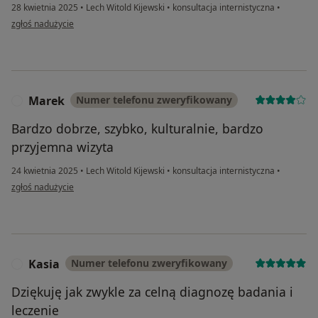
28 kwietnia 2025
•
Lech Witold Kijewski
•
konsultacja internistyczna
•
w opinii użytkownika Michał
zgłoś nadużycie
Marek
Numer telefonu zweryfikowany
M
Bardzo dobrze, szybko, kulturalnie, bardzo
przyjemna wizyta
24 kwietnia 2025
•
Lech Witold Kijewski
•
konsultacja internistyczna
•
w opinii użytkownika Marek
zgłoś nadużycie
Kasia
Numer telefonu zweryfikowany
K
Dziękuję jak zwykle za celną diagnozę badania i
leczenie