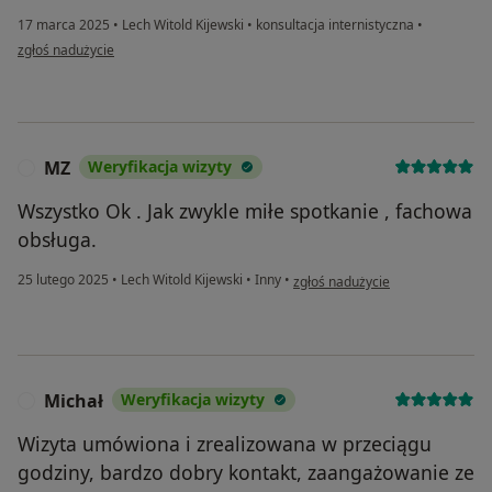
17 marca 2025
•
Lech Witold Kijewski
•
konsultacja internistyczna
•
w opinii użytkownika Kasia
zgłoś nadużycie
MZ
Weryfikacja wizyty
M
Wszystko Ok . Jak zwykle miłe spotkanie , fachowa
obsługa.
w opinii użytkownika MZ
25 lutego 2025
•
Lech Witold Kijewski
•
Inny
•
zgłoś nadużycie
Michał
Weryfikacja wizyty
M
Wizyta umówiona i zrealizowana w przeciągu
godziny, bardzo dobry kontakt, zaangażowanie ze