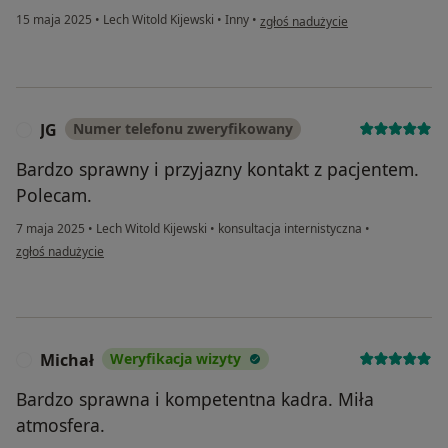
w opinii użytkownika Maria
15 maja 2025
•
Lech Witold Kijewski
•
Inny
•
zgłoś nadużycie
JG
Numer telefonu zweryfikowany
J
Bardzo sprawny i przyjazny kontakt z pacjentem.
Polecam.
7 maja 2025
•
Lech Witold Kijewski
•
konsultacja internistyczna
•
w opinii użytkownika JG
zgłoś nadużycie
Michał
Weryfikacja wizyty
M
Bardzo sprawna i kompetentna kadra. Miła
atmosfera.