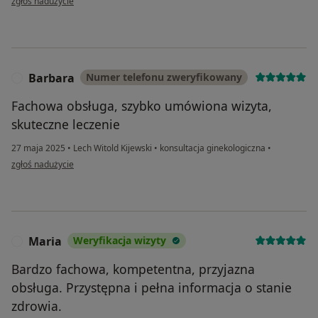
zgłoś nadużycie
Barbara
Numer telefonu zweryfikowany
B
Fachowa obsługa, szybko umówiona wizyta,
skuteczne leczenie
27 maja 2025
•
Lech Witold Kijewski
•
konsultacja ginekologiczna
•
w opinii użytkownika Barbara
zgłoś nadużycie
Maria
Weryfikacja wizyty
M
Bardzo fachowa, kompetentna, przyjazna
obsługa. Przystępna i pełna informacja o stanie
zdrowia.