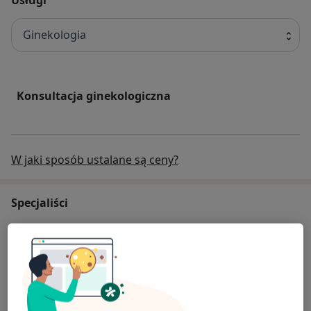
Ginekologia
Konsultacja ginekologiczna
W jaki sposób ustalane są ceny?
Specjaliści
Lech Witold Kijewski
Ginekolog
42 opinie