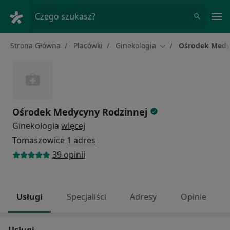
Me
Czego szukasz?
Strona Główna
Placówki
Ginekologia
Ośrodek Medy
Zmień miasto
Ośrodek Medycyny Rodzinnej
Ginekologia
więcej
Tomaszowice
1 adres
39 opinii
Usługi
Specjaliści
Adresy
Opinie
Usługi