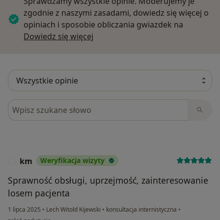
Sprawdzamy wszystkie opinie. Moderujemy je
zgodnie z naszymi zasadami, dowiedz się więcej o
opiniach i sposobie obliczania gwiazdek na
Dowiedz się więcej o opiniach
Dowiedz się więcej
Szukaj w opiniach
km
Weryfikacja wizyty
K
Sprawność obsługi, uprzejmość, zainteresowanie
losem pacjenta
1 lipca 2025
•
Lech Witold Kijewski
•
konsultacja internistyczna
•
w opinii użytkownika km