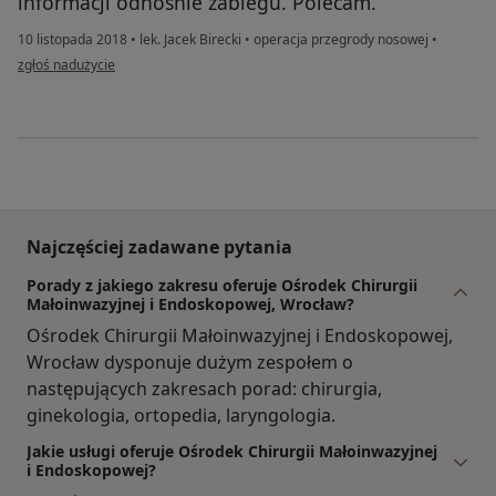
informacji odnośnie zabiegu. Polecam.
10 listopada 2018
•
lek. Jacek Birecki
•
operacja przegrody nosowej
•
w opinii użytkownika Piotr
zgłoś nadużycie
Najczęściej zadawane pytania
Porady z jakiego zakresu oferuje Ośrodek Chirurgii
Małoinwazyjnej i Endoskopowej, Wrocław?
Ośrodek Chirurgii Małoinwazyjnej i Endoskopowej,
Wrocław dysponuje dużym zespołem o
następujących zakresach porad: chirurgia,
ginekologia, ortopedia, laryngologia.
Jakie usługi oferuje Ośrodek Chirurgii Małoinwazyjnej
i Endoskopowej?