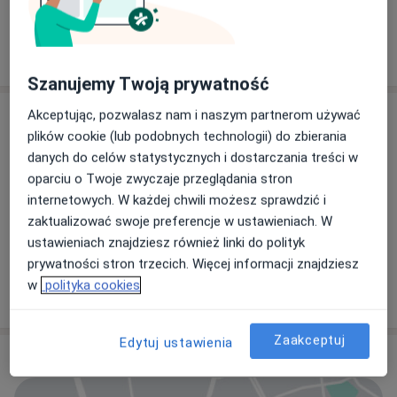
W jaki sposób ustalane są ceny?
Szanujemy Twoją prywatność
Specjaliści
Akceptując, pozwalasz nam i naszym partnerom używać
plików cookie (lub podobnych technologii) do zbierania
danych do celów statystycznych i dostarczania treści w
Chirurg
oparciu o Twoje zwyczaje przeglądania stron
internetowych. W każdej chwili możesz sprawdzić i
zaktualizować swoje preferencje w ustawieniach. W
dr n. med. Joanna Pobiedzińska
ustawieniach znajdziesz również linki do polityk
Chirurg
prywatności stron trzecich. Więcej informacji znajdziesz
w
polityka cookies
18 opinii
Zaakceptuj
Edytuj ustawienia
Adres