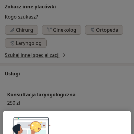
Zobacz inne placówki
Kogo szukasz?
Chirurg
Ginekolog
Ortopeda
Laryngolog
Szukaj innej specjalizacji
Usługi
Konsultacja laryngologiczna
250 zł
Konsultacja laryngologa dziecięcego
250 zł