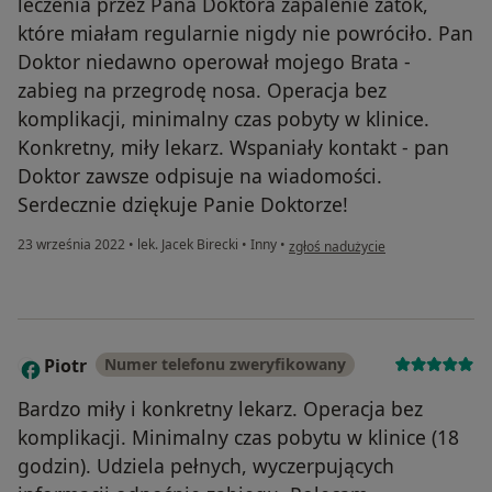
leczenia przez Pana Doktora zapalenie zatok,
które miałam regularnie nigdy nie powróciło. Pan
Doktor niedawno operował mojego Brata -
zabieg na przegrodę nosa. Operacja bez
komplikacji, minimalny czas pobyty w klinice.
Konkretny, miły lekarz. Wspaniały kontakt - pan
Doktor zawsze odpisuje na wiadomości.
Serdecznie dziękuje Panie Doktorze!
w opinii użytkownika Karolina vd 
23 września 2022
•
lek. Jacek Birecki
•
Inny
•
zgłoś nadużycie
Piotr
Numer telefonu zweryfikowany
P
Bardzo miły i konkretny lekarz. Operacja bez
komplikacji. Minimalny czas pobytu w klinice (18
godzin). Udziela pełnych, wyczerpujących