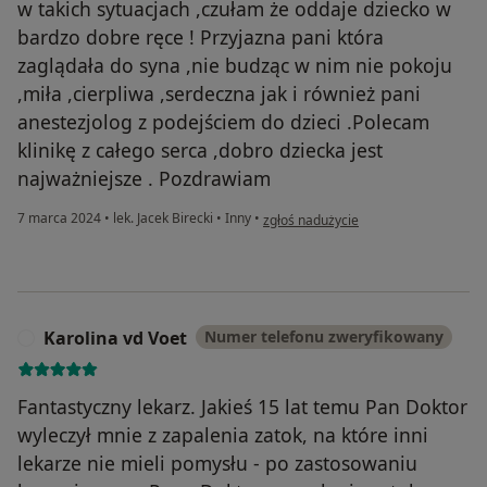
w takich sytuacjach ,czułam że oddaje dziecko w
bardzo dobre ręce ! Przyjazna pani która
zaglądała do syna ,nie budząc w nim nie pokoju
,miła ,cierpliwa ,serdeczna jak i również pani
anestezjolog z podejściem do dzieci .Polecam
klinikę z całego serca ,dobro dziecka jest
najważniejsze . Pozdrawiam
w opinii użytkownika Sowa
7 marca 2024
•
lek. Jacek Birecki
•
Inny
•
zgłoś nadużycie
Karolina vd Voet
Numer telefonu zweryfikowany
K
Fantastyczny lekarz. Jakieś 15 lat temu Pan Doktor
wyleczył mnie z zapalenia zatok, na które inni
lekarze nie mieli pomysłu - po zastosowaniu