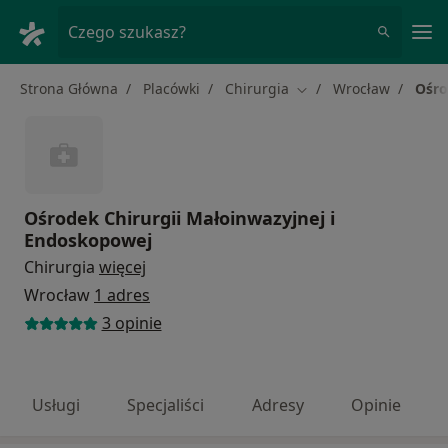
Me
Czego szukasz?
Strona Główna
Placówki
Chirurgia
Wrocław
Ośro
Zmień miasto
Ośrodek Chirurgii Małoinwazyjnej i
Endoskopowej
Chirurgia
więcej
Wrocław
1 adres
3 opinie
Usługi
Specjaliści
Adresy
Opinie