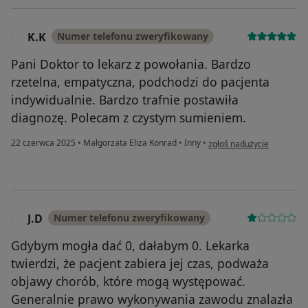
K.K
Numer telefonu zweryfikowany
K
Pani Doktor to lekarz z powołania. Bardzo
rzetelna, empatyczna, podchodzi do pacjenta
indywidualnie. Bardzo trafnie postawiła
diagnozę. Polecam z czystym sumieniem.
w opinii użytkownika K.K
22 czerwca 2025
•
Małgorzata Eliza Konrad
•
Inny
•
zgłoś nadużycie
J.D
Numer telefonu zweryfikowany
J
Gdybym mogła dać 0, dałabym 0. Lekarka
twierdzi, że pacjent zabiera jej czas, podważa
objawy chorób, które mogą występować.
Generalnie prawo wykonywania zawodu znalazła