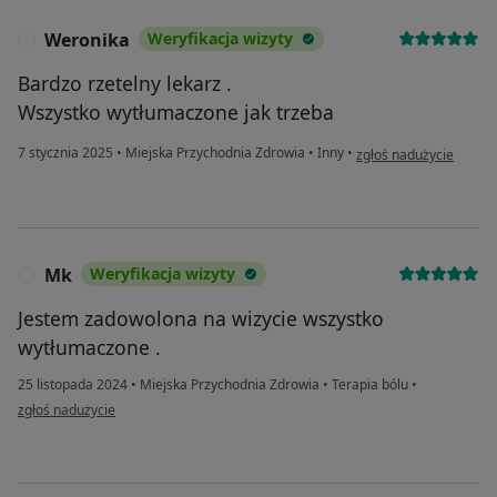
Weronika
Weryfikacja wizyty
W
Bardzo rzetelny lekarz .
Wszystko wytłumaczone jak trzeba
w opinii użytkownika 
7 stycznia 2025
•
Miejska Przychodnia Zdrowia
•
Inny
•
zgłoś nadużycie
Mk
Weryfikacja wizyty
M
Jestem zadowolona na wizycie wszystko
wytłumaczone .
25 listopada 2024
•
Miejska Przychodnia Zdrowia
•
Terapia bólu
•
w opinii użytkownika Mk
zgłoś nadużycie