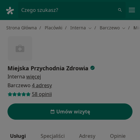
Me
Czego szukasz?
Strona Główna
Placówki
Interna
Barczewo
Mi
Zmień miasto
Zmień m
Miejska Przychodnia Zdrowia
Interna
więcej
Barczewo
4 adresy
58 opinii
Umów wizytę
Usługi
Specjaliści
Adresy
Opinie