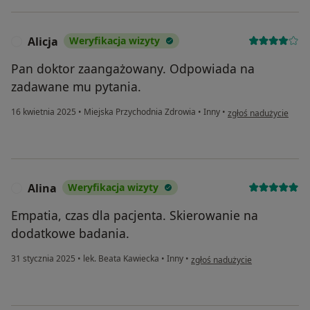
Alicja
Weryfikacja wizyty
A
Pan doktor zaangażowany. Odpowiada na
zadawane mu pytania.
w opinii użytkownika A
16 kwietnia 2025
•
Miejska Przychodnia Zdrowia
•
Inny
•
zgłoś nadużycie
Alina
Weryfikacja wizyty
A
Empatia, czas dla pacjenta. Skierowanie na
dodatkowe badania.
w opinii użytkownika Alina
31 stycznia 2025
•
lek. Beata Kawiecka
•
Inny
•
zgłoś nadużycie