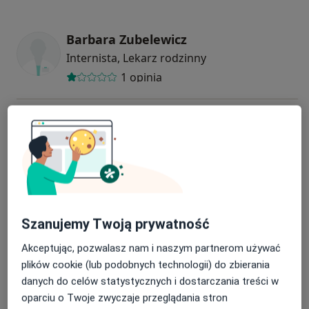
Barbara Zubelewicz
Internista, Lekarz rodzinny
1 opinia
Agata Joanna Plawgo
Internista, Lekarz rodzinny, Lekarz medycyny pracy
Grzegorz Piwowarczyk
Internista
Szanujemy Twoją prywatność
Akceptując, pozwalasz nam i naszym partnerom używać
Krystyna Urszula Hoffmann-Ewko
plików cookie (lub podobnych technologii) do zbierania
Internista, Lekarz rodzinny
danych do celów statystycznych i dostarczania treści w
oparciu o Twoje zwyczaje przeglądania stron
6 opinii