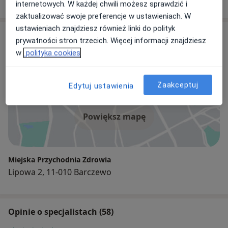
internetowych. W każdej chwili możesz sprawdzić i
zaktualizować swoje preferencje w ustawieniach. W
ustawieniach znajdziesz również linki do polityk
Adresy (4)
prywatności stron trzecich. Więcej informacji znajdziesz
w
polityka cookies
Adres 1
Adres 2
Adres 3
Adres 4
Zaakceptuj
Edytuj ustawienia
Powiększ mapę
Miejska Przychodnia Zdrowia
Lipowa 2, 11-010 Barczewo
Opinie o specjalistach (58)