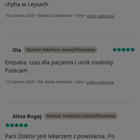
chyba w Leysach.
w opinii użytkownika J.D
16 czerwca 2025
•
Barbara Zubelewicz
•
Inny
•
zgłoś nadużycie
Ola
Numer telefonu zweryfikowany
O
Empatia, czas dla pacjenta i urok osobisty.
Polecam
w opinii użytkownika Ola
12 czerwca 2025
•
lek. Beata Kawiecka
•
Inny
•
zgłoś nadużycie
Alina Bugaj
Numer telefonu zweryfikowany
A
Pani Doktor jest lekarzem z powołania. Po