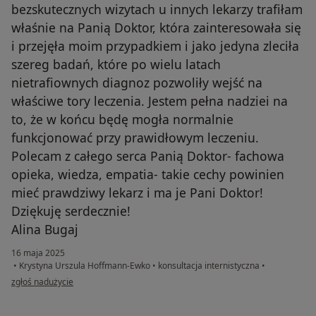
bezskutecznych wizytach u innych lekarzy trafiłam
właśnie na Panią Doktor, która zainteresowała się
i przejęła moim przypadkiem i jako jedyna zleciła
szereg badań, które po wielu latach
nietrafiownych diagnoz pozwoliły wejść na
właściwe tory leczenia. Jestem pełna nadziei na
to, że w końcu będę mogła normalnie
funkcjonować przy prawidłowym leczeniu.
Polecam z całego serca Panią Doktor- fachowa
opieka, wiedza, empatia- takie cechy powinien
mieć prawdziwy lekarz i ma je Pani Doktor!
Dziękuję serdecznie!
Alina Bugaj
16 maja 2025
•
Krystyna Urszula Hoffmann-Ewko
•
konsultacja internistyczna
•
w opinii użytkownika Alina Bugaj
zgłoś nadużycie