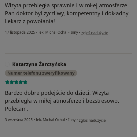
Wizyta przebiegła sprawnie i w miłej atmosferze.
Pan doktor był życzliwy, kompetentny i dokładny.
Lekarz z powołania!
w opinii użytkownika BS
17 listopada 2025
•
lek. Michał Ochal
•
Inny
•
zgłoś nadużycie
Katarzyna Żarczyńska
K
Numer telefonu zweryfikowany
Bardzo dobre podejście do dzieci. Wizyta
przebiegła w miłej atmosferze i bezstresowo.
Polecam.
w opinii użytkownika Katarzyna Ż
3 września 2025
•
lek. Michał Ochal
•
Inny
•
zgłoś nadużycie