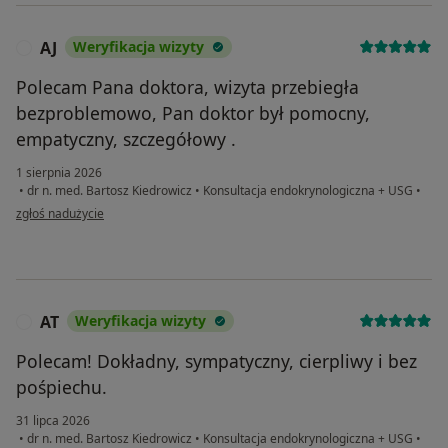
AJ
Weryfikacja wizyty
A
Polecam Pana doktora, wizyta przebiegła
bezproblemowo, Pan doktor był pomocny,
empatyczny, szczegółowy .
1 sierpnia 2026
•
dr n. med. Bartosz Kiedrowicz
•
Konsultacja endokrynologiczna + USG
•
w opinii użytkownika AJ
zgłoś nadużycie
AT
Weryfikacja wizyty
A
Polecam! Dokładny, sympatyczny, cierpliwy i bez
pośpiechu.
31 lipca 2026
•
dr n. med. Bartosz Kiedrowicz
•
Konsultacja endokrynologiczna + USG
•