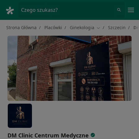
Me
Czego szukasz?
Strona Główna
Placówki
Ginekologia
Szczecin
Dm
Zmień miasto
DM Clinic Centrum Medyczne