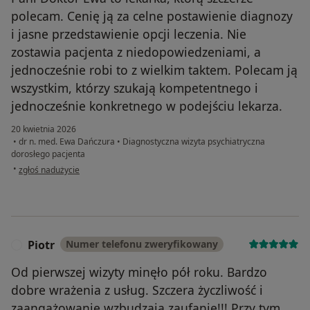
polecam. Cenię ją za celne postawienie diagnozy
i jasne przedstawienie opcji leczenia. Nie
zostawia pacjenta z niedopowiedzeniami, a
jednocześnie robi to z wielkim taktem. Polecam ją
wszystkim, którzy szukają kompetentnego i
jednocześnie konkretnego w podejściu lekarza.
20 kwietnia 2026
•
dr n. med. Ewa Dańczura
•
Diagnostyczna wizyta psychiatryczna
dorosłego pacjenta
w opinii użytkownika Paweł
•
zgłoś nadużycie
Piotr
Numer telefonu zweryfikowany
P
Od pierwszej wizyty minęło pół roku. Bardzo
dobre wrażenia z usług. Szczera życzliwość i
zaangażowanie wzbudzają zaufanie!!! Przy tym