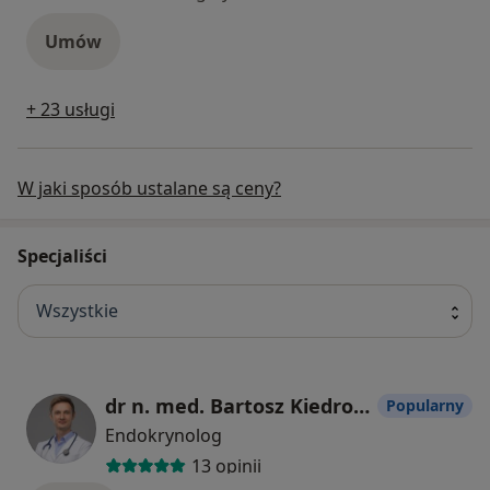
Umów
+ 23 usługi
W jaki sposób ustalane są ceny?
Specjaliści
Wszystkie
dr n. med. Bartosz Kiedrowicz
Popularny
Endokrynolog
13 opinii