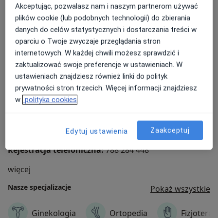
Akceptując, pozwalasz nam i naszym partnerom używać
Dotychczasowy personel medyczny nadal przyjmuje
plików cookie (lub podobnych technologii) do zbierania
pacjentów pod tym samym adresem, co pozwala
danych do celów statystycznych i dostarczania treści w
zachować ciągłość leczenia.
oparciu o Twoje zwyczaje przeglądania stron
Zapraszamy zarówno nowych pacjentów, jak i osoby,
internetowych. W każdej chwili możesz sprawdzić i
które wcześniej korzystały z usług M-Klinik Centrum
zaktualizować swoje preferencje w ustawieniach. W
Medycznego.
ustawieniach znajdziesz również linki do polityk
prywatności stron trzecich. Więcej informacji znajdziesz
DM Clinic Centrum Medyczne
w
polityka cookies
ul. Klemensa Janickiego 27/U63
Szczecin-Pogodno
w pobliżu szpitala przy ul. Unii Lubelskiej
Zaakceptuj
Edytuj ustawienia
Rejestracja telefoniczna:
788 284 448
O nas
więcej
Nasze specjalizacje
Pokaż wszystkie
Ginekologia
Ortopedia
Fizjoterap