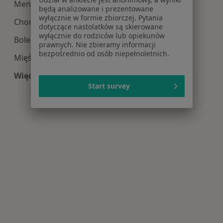
Menopauza w Szczecinie
będą analizowane i prezentowane
wyłącznie w formie zbiorczej. Pytania
Choroby ginekologiczne w Szczecinie
dotyczące nastolatków są skierowane
wyłącznie do rodziców lub opiekunów
Bolesne miesiączkowanie w Szczecinie
prawnych. Nie zbieramy informacji
bezpośrednio od osób niepełnoletnich.
Mięśniaki macicy w Szczecinie
Więcej (15)
Start survey
Więcej w kategorii: Najczęście leczone choroby