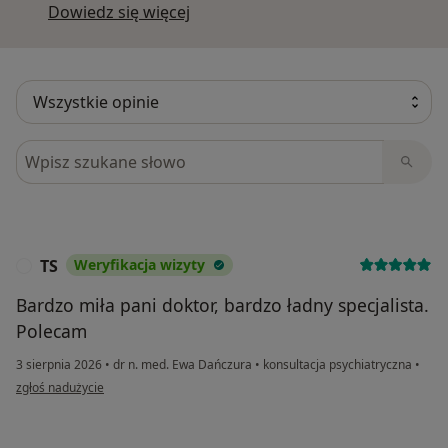
Dowiedz się więcej o opiniach
Dowiedz się więcej
Szukaj w opiniach
TS
Weryfikacja wizyty
T
Bardzo miła pani doktor, bardzo ładny specjalista.
Polecam
3 sierpnia 2026
•
dr n. med. Ewa Dańczura
•
konsultacja psychiatryczna
•
w opinii użytkownika TS
zgłoś nadużycie