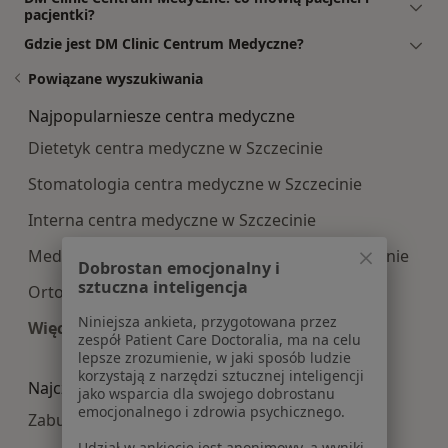
pacjentki?
Gdzie jest DM Clinic Centrum Medyczne?
Powiązane wyszukiwania
Najpopularniesze centra medyczne
Dietetyk centra medyczne w Szczecinie
Stomatologia centra medyczne w Szczecinie
Interna centra medyczne w Szczecinie
Medycyna rodzinna centra medyczne w Szczecinie
Dobrostan emocjonalny i
sztuczna inteligencja
Ortopedia centra medyczne w Szczecinie
Niniejsza ankieta, przygotowana przez
Więcej (13)
zespół Patient Care Doctoralia, ma na celu
Więcej w kategorii: Najpopularniesze centra m
lepsze zrozumienie, w jaki sposób ludzie
korzystają z narzędzi sztucznej inteligencji
Najczęście leczone choroby
jako wsparcia dla swojego dobrostanu
emocjonalnego i zdrowia psychicznego.
Zaburzenia miesiączkowania w Szczecinie
Udział w ankiecie jest anonimowy, a wyniki