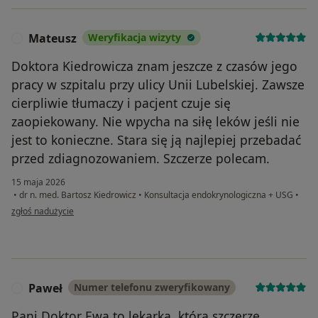
Mateusz
Weryfikacja wizyty
M
Doktora Kiedrowicza znam jeszcze z czasów jego
pracy w szpitalu przy ulicy Unii Lubelskiej. Zawsze
cierpliwie tłumaczy i pacjent czuje się
zaopiekowany. Nie wpycha na siłę leków jeśli nie
jest to konieczne. Stara się ją najlepiej przebadać
przed zdiagnozowaniem. Szczerze polecam.
15 maja 2026
•
dr n. med. Bartosz Kiedrowicz
•
Konsultacja endokrynologiczna + USG
•
w opinii użytkownika Mateusz
zgłoś nadużycie
Paweł
Numer telefonu zweryfikowany
P
Pani Doktor Ewa to lekarka, którą szczerze