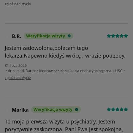
w opinii użytkownika AT
zgłoś nadużycie
B.R.
Weryfikacja wizyty
B
Jestem zadowolona,polecam tego
lekarza.Napewno kiedyś wrócę , wrazie potrzeby.
31 lipca 2026
•
dr n. med. Bartosz Kiedrowicz
•
Konsultacja endokrynologiczna + USG
•
w opinii użytkownika B.R.
zgłoś nadużycie
Marika
Weryfikacja wizyty
M
To moja pierwsza wizyta u psychiatry. Jestem
pozytywnie zaskoczona. Pani Ewa jest spokojna,