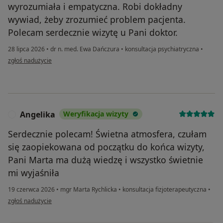
wyrozumiała i empatyczna. Robi dokładny
wywiad, żeby zrozumieć problem pacjenta.
Polecam serdecznie wizytę u Pani doktor.
28 lipca 2026
•
dr n. med. Ewa Dańczura
•
konsultacja psychiatryczna
•
w opinii użytkownika Marika
zgłoś nadużycie
Angelika
Weryfikacja wizyty
A
Serdecznie polecam! Świetna atmosfera, czułam
się zaopiekowana od początku do końca wizyty,
Pani Marta ma dużą wiedzę i wszystko świetnie
mi wyjaśniła
19 czerwca 2026
•
mgr Marta Rychlicka
•
konsultacja fizjoterapeutyczna
•
w opinii użytkownika Angelika
zgłoś nadużycie