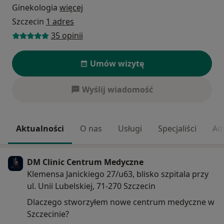
Ginekologia
więcej
Szczecin
1 adres
35 opinii
Umów wizytę
Wyślij wiadomość
Aktualności
O nas
Usługi
Specjaliści
Ad
DM Clinic Centrum Medyczne
Klemensa Janickiego 27/u63, blisko szpitala przy
ul. Unii Lubelskiej, 71-270 Szczecin
Dlaczego stworzyłem nowe centrum medyczne w
Szczecinie?