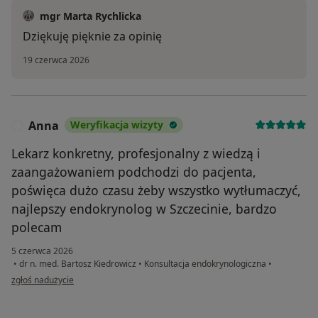
mgr Marta Rychlicka
Dziękuję pięknie za opinię
19 czerwca 2026
Anna
Weryfikacja wizyty
A
Lekarz konkretny, profesjonalny z wiedzą i
zaangażowaniem podchodzi do pacjenta,
poświęca dużo czasu żeby wszystko wytłumaczyć,
najlepszy endokrynolog w Szczecinie, bardzo
polecam
5 czerwca 2026
•
dr n. med. Bartosz Kiedrowicz
•
Konsultacja endokrynologiczna
•
w opinii użytkownika Anna
zgłoś nadużycie