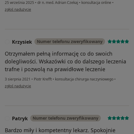
25 września 2025
•
dr n. med. Adrian Czekaj
•
konsultacja online
•
w opinii użytkownika Pacjent
zgłoś nadużycie
Krzysiek
Numer telefonu zweryfikowany
K
Otrzymałem pełną informację co do swoich
dolegliwości. Wskazówki co do dalszego leczenia
trafne i pozwolą na prawidłowe leczenie
3 sierpnia 2021
•
Piotr Krefft
•
konsultacja chirurga naczyniowego
•
w opinii użytkownika Krzysiek
zgłoś nadużycie
Patryk
Numer telefonu zweryfikowany
P
Bardzo miły i kompetentny lekarz. Spokojnie