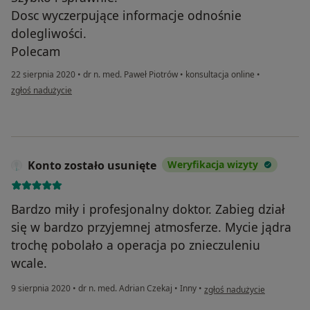
Dosc wyczerpujące informacje odnośnie
dolegliwości.
Polecam
22 sierpnia 2020
•
dr n. med. Paweł Piotrów
•
konsultacja online
•
w opinii użytkownika MacKon
zgłoś nadużycie
Konto zostało usunięte
Weryfikacja wizyty
Bardzo miły i profesjonalny doktor. Zabieg dział
się w bardzo przyjemnej atmosferze. Mycie jądra
trochę pobolało a operacja po znieczuleniu
wcale.
w opinii użytkownika Konto 
9 sierpnia 2020
•
dr n. med. Adrian Czekaj
•
Inny
•
zgłoś nadużycie