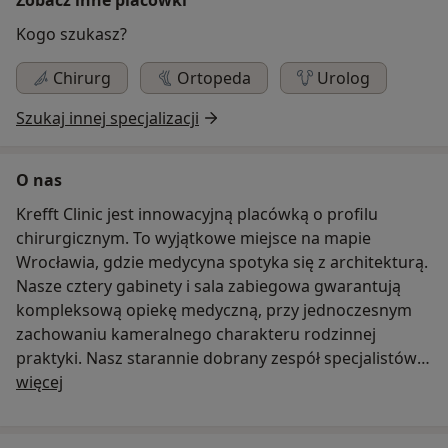
Kogo szukasz?
Chirurg
Ortopeda
Urolog
Szukaj innej specjalizacji
O nas
Krefft Clinic jest innowacyjną placówką o profilu
chirurgicznym. To wyjątkowe miejsce na mapie
Wrocławia, gdzie medycyna spotyka się z architekturą.
Nasze cztery gabinety i sala zabiegowa gwarantują
kompleksową opiekę medyczną, przy jednoczesnym
zachowaniu kameralnego charakteru rodzinnej
praktyki. Nasz starannie dobrany zespół specjalistów
O nas
oferuje szereg kompleksowych rozwiązań z zakresu
więcej
chirurgii ogólnej i naczyniowej, proktologii i urologii,
chirurgii plastycznej i medycyny estetycznej.