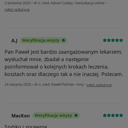
3 września 2020
•
dr n. med. Adrian Czekaj
•
konsultacja online
•
w opinii użytkownika Pacjent
zgłoś nadużycie
A.J
Weryfikacja wizyty
A
Pan Paweł jest bardzo zaangażowanym lekarzem,
wysłuchał mnie, zbadał a następnie
poinformował o kolejnych krokach leczenia,
kosztach oraz dlaczego tak a nie inaczej. Polecam.
w opinii użytkownika A.J
24 sierpnia 2020
•
dr n. med. Paweł Piotrów
•
Inny
•
zgłoś nadużycie
MacKon
Weryfikacja wizyty
M
Szybko i sprawnie.