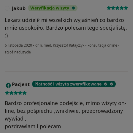
Jakub
Weryfikacja wizyty
J
Lekarz udzielił mi wszelkich wyjaśnień co bardzo
mnie uspokoiło. Bardzo polecam tego specjalistę.
:)
6 listopada 2020
•
dr n. med. Krzysztof Ratajczyk
•
konsultacja online
•
w opinii użytkownika Jakub
zgłoś nadużycie
Pacjent
Płatność i wizyta zweryfikowane
P
Bardzo profesjonalne podejście, mimo wizyty on-
line, bez pośpiechu ,wnikliwie, przeprowadzony
wywiad ,
pozdrawiam i polecam