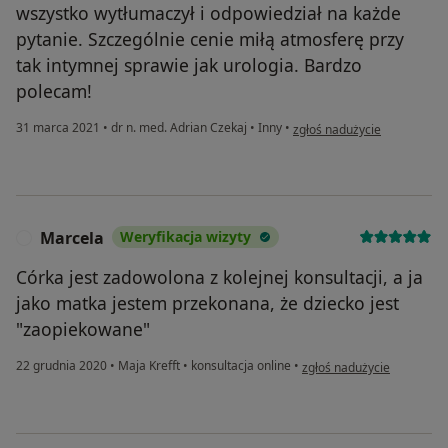
wszystko wytłumaczył i odpowiedział na każde
pytanie. Szczególnie cenie miłą atmosferę przy
tak intymnej sprawie jak urologia. Bardzo
polecam!
w opinii użytkownika Patryk
31 marca 2021
•
dr n. med. Adrian Czekaj
•
Inny
•
zgłoś nadużycie
Marcela
Weryfikacja wizyty
M
Córka jest zadowolona z kolejnej konsultacji, a ja
jako matka jestem przekonana, że dziecko jest
"zaopiekowane"
w opinii użytkownika Marc
22 grudnia 2020
•
Maja Krefft
•
konsultacja online
•
zgłoś nadużycie