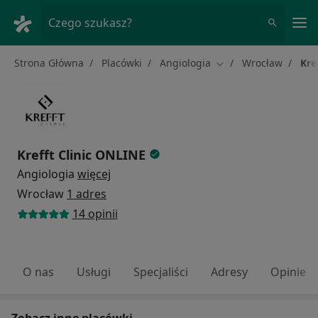
Me
Czego szukasz?
Strona Główna
Placówki
Angiologia
Wrocław
Kre
Zmień miasto
Krefft Clinic ONLINE
Angiologia
więcej
Wrocław
1 adres
14 opinii
O nas
Usługi
Specjaliści
Adresy
Opinie
Zobacz inne placówki