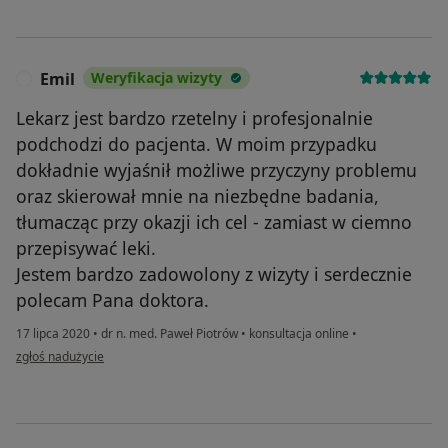
Emil
Weryfikacja wizyty
E
Lekarz jest bardzo rzetelny i profesjonalnie
podchodzi do pacjenta. W moim przypadku
dokładnie wyjaśnił możliwe przyczyny problemu
oraz skierował mnie na niezbędne badania,
tłumacząc przy okazji ich cel - zamiast w ciemno
przepisywać leki.
Jestem bardzo zadowolony z wizyty i serdecznie
polecam Pana doktora.
17 lipca 2020
•
dr n. med. Paweł Piotrów
•
konsultacja online
•
w opinii użytkownika Emil
zgłoś nadużycie