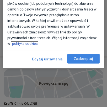
dr n. med. Paweł Piotrów
plików cookie (lub podobnych technologii) do zbierania
danych do celów statystycznych i dostarczania treści w
Urolog, Androlog
oparciu o Twoje zwyczaje przeglądania stron
204 opinie
internetowych. W każdej chwili możesz sprawdzić i
zaktualizować swoje preferencje w ustawieniach. W
dr n. med. Adrian Czekaj
ustawieniach znajdziesz również linki do polityk
Urolog, Androlog
prywatności stron trzecich. Więcej informacji znajdziesz
w
polityka cookies
344 opinie
Zaakceptuj
Edytuj ustawienia
Adres
Powiększ mapę
Krefft Clinic ONLINE