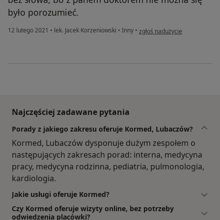
było porozumieć.
w opinii użytkownika Agata S.
12 lutego 2021
•
lek. Jacek Korzeniowski
•
Inny
•
zgłoś nadużycie
Najczęściej zadawane pytania
Porady z jakiego zakresu oferuje Kormed, Lubaczów?
Kormed, Lubaczów dysponuje dużym zespołem o
następujących zakresach porad: interna, medycyna
pracy, medycyna rodzinna, pediatria, pulmonologia,
kardiologia.
Jakie usługi oferuje Kormed?
Czy Kormed oferuje wizyty online, bez potrzeby
odwiedzenia placówki?