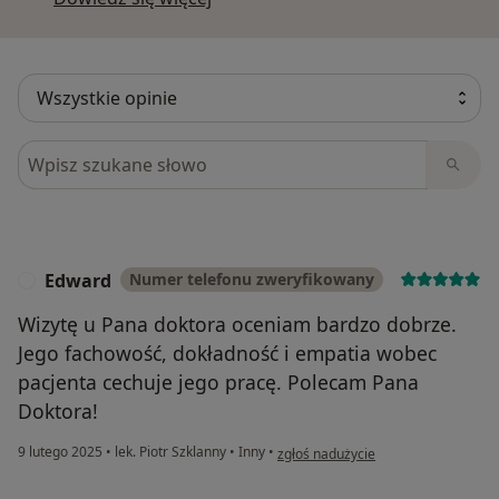
Szukaj w opiniach
Edward
Numer telefonu zweryfikowany
E
Wizytę u Pana doktora oceniam bardzo dobrze.
Jego fachowość, dokładność i empatia wobec
pacjenta cechuje jego pracę. Polecam Pana
Doktora!
w opinii użytkownika Edward
9 lutego 2025
•
lek. Piotr Szklanny
•
Inny
•
zgłoś nadużycie