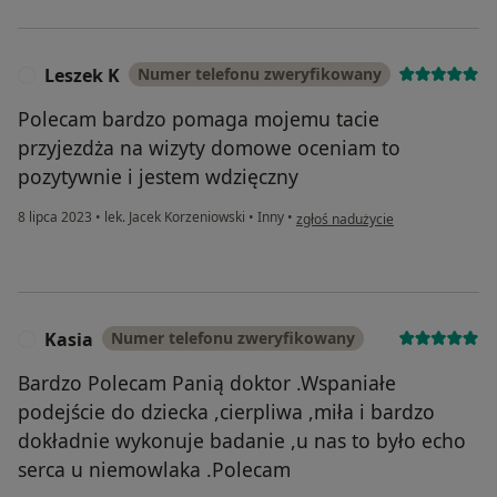
Leszek K
Numer telefonu zweryfikowany
L
Polecam bardzo pomaga mojemu tacie
przyjezdża na wizyty domowe oceniam to
pozytywnie i jestem wdzięczny
w opinii użytkownika Leszek K
8 lipca 2023
•
lek. Jacek Korzeniowski
•
Inny
•
zgłoś nadużycie
Kasia
Numer telefonu zweryfikowany
K
Bardzo Polecam Panią doktor .Wspaniałe
podejście do dziecka ,cierpliwa ,miła i bardzo
dokładnie wykonuje badanie ,u nas to było echo
serca u niemowlaka .Polecam