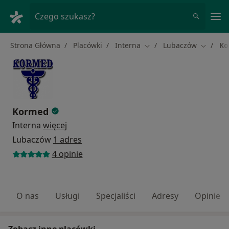
Me
Czego szukasz?
Strona Główna
Placówki
Interna
Lubaczów
Ko
Zmień miasto
Zmień m
Kormed
Interna
więcej
Lubaczów
1 adres
4 opinie
O nas
Usługi
Specjaliści
Adresy
Opinie
Zobacz inne placówki