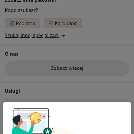
Kogo szukasz?
Pediatra
Kardiolog
Szukaj innej specjalizacji
O nas
Zobacz więcej
Usługi
Chirurgia
Konsultacja chirurgiczna