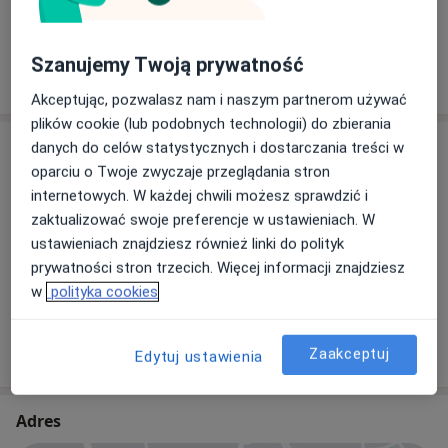
Szanujemy Twoją prywatność
W jaki sposób ustalane są ceny?
Akceptując, pozwalasz nam i naszym partnerom używać
plików cookie (lub podobnych technologii) do zbierania
Specjaliści
danych do celów statystycznych i dostarczania treści w
oparciu o Twoje zwyczaje przeglądania stron
internetowych. W każdej chwili możesz sprawdzić i
Internista
zaktualizować swoje preferencje w ustawieniach. W
ustawieniach znajdziesz również linki do polityk
prywatności stron trzecich. Więcej informacji znajdziesz
lek. Jacek Korzeniowski
w
polityka cookies
Internista, Lekarz rodzinny, Lekarz medycyny pracy
3 opinie
Zaakceptuj
Edytuj ustawienia
Adres