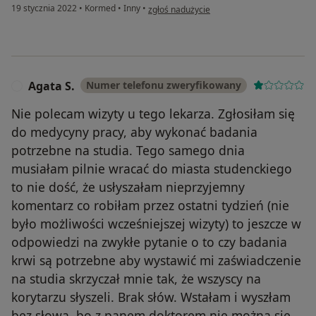
w opinii użytkownika Kasia
19 stycznia 2022
•
Kormed
•
Inny
•
zgłoś nadużycie
Agata S.
Numer telefonu zweryfikowany
A
Nie polecam wizyty u tego lekarza. Zgłosiłam się
do medycyny pracy, aby wykonać badania
potrzebne na studia. Tego samego dnia
musiałam pilnie wracać do miasta studenckiego
to nie dość, że usłyszałam nieprzyjemny
komentarz co robiłam przez ostatni tydzień (nie
było możliwości wcześniejszej wizyty) to jeszcze w
odpowiedzi na zwykłe pytanie o to czy badania
krwi są potrzebne aby wystawić mi zaświadczenie
na studia skrzyczał mnie tak, że wszyscy na
korytarzu słyszeli. Brak słów. Wstałam i wyszłam
bez słowa, bo z panem doktorem nie można się