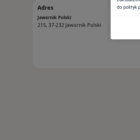
Adres
do polityk 
Jawornik Polski
215, 37-232 Jawornik Polski