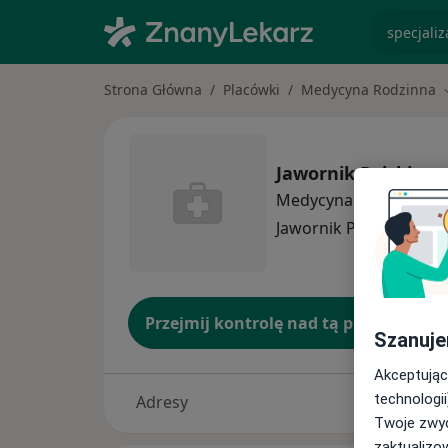
specjaliz
Strona Główna
Placówki
Medycyna Rodzinna
Jawornik Polski
Medycyna rodzinna
wi
Jawornik Polski
1 adre
Przejmij kontrolę nad tą placówką
Szanuje
Akceptując
technologii
Adresy
Twoje zwyc
zaktualizo