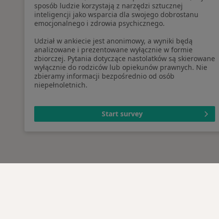
sposób ludzie korzystają z narzędzi sztucznej
inteligencji jako wsparcia dla swojego dobrostanu
emocjonalnego i zdrowia psychicznego.
Udział w ankiecie jest anonimowy, a wyniki będą
analizowane i prezentowane wyłącznie w formie
zbiorczej. Pytania dotyczące nastolatków są skierowane
wyłącznie do rodziców lub opiekunów prawnych. Nie
zbieramy informacji bezpośrednio od osób
niepełnoletnich.
Start survey
Serwis
Dla pa
Regulamin
Lekarz
Polityka prywatności pacjentów
Placów
Polityka prywatności
Pytani