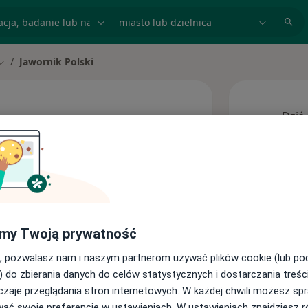
acja, badanie lub nazwisko
miasto lub dzielnica
Jawornik Polski
Zmień miasto
Dziś
7 Sie
ęcej
s
Ta kl
my Twoją prywatność
, pozwalasz nam i naszym partnerom używać plików cookie (lub p
) do zbierania danych do celów statystycznych i dostarczania treśc
zaje przeglądania stron internetowych. W każdej chwili możesz spr
wać swoje preferencje w ustawieniach. W ustawieniach znajdziesz ró