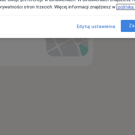
prywatności stron trzecich. Więcej informacji znajdziesz w
polityka
Za
Edytuj ustawienia
Powiększ mapę