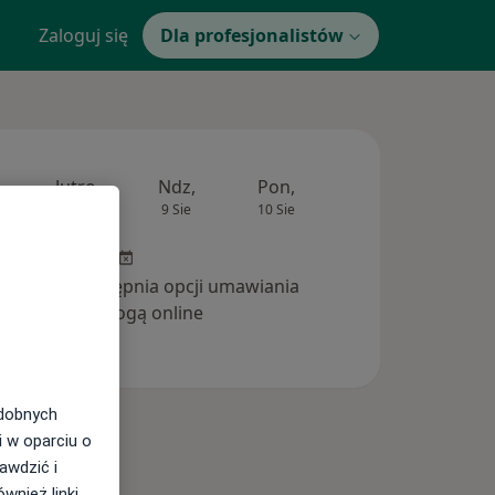
Zaloguj się
Dla profesjonalistów
Jutro
Ndz,
Pon,
Wt,
Śr,
8 Sie
9 Sie
10 Sie
11 Sie
12 Si
inika nie udostępnia opcji umawiania
wizyt drogą online
odobnych
i w oparciu o
awdzić i
wnież linki