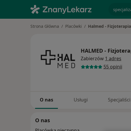
specjaliz
Strona Główna
Placówki
Halmed - Fizjoterapia
HALMED - Fizjotera
Zabierzów
1 adres
55 opinii
O nas
Usługi
Specjaliści
O nas
Placówka nieczynna.