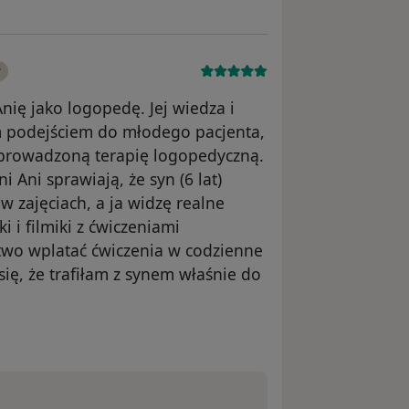
y
ię jako logopedę. Jej wiedza i
m podejściem do młodego pacjenta,
e prowadzoną terapię logopedyczną.
Ani sprawiają, że syn (6 lat)
w zajęciach, a ja widzę realne
 i filmiki z ćwiczeniami
two wplatać ćwiczenia w codzienne
 się, że trafiłam z synem właśnie do
a Monika