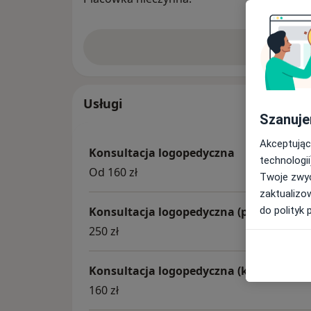
Zobacz w
Usługi
Szanuje
Akceptując
Konsultacja logopedyczna
technologii
Od 160 zł
Twoje zwyc
zaktualizo
do polityk 
Konsultacja logopedyczna (pierwsza wiz
250 zł
Konsultacja logopedyczna (kolejna wizy
160 zł