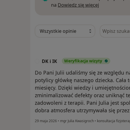
Dowiedz się w
na
Dowiedz się więcej
Szukaj w opi
DK i IK
Weryfikacja wizyty
D
Do Pani Julii udaliśmy się ze względu 
potylicy główkę naszego dziecka. Cała t
miesięcy. Dzięki wiedzy i umiejętnościom
zminimalizować defekty oraz uniknąć te
zadowoleni z terapii. Pani Julia jest spo
dobra atmosfera utrzymywała się przez 
29 maja 2026
•
mgr Julia Kwasigroch
•
konsultacja fizjoter