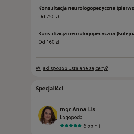
Konsultacja neurologopedyczna (pierws
Od 250 zł
Konsultacja neurologopedyczna (kolejn
Od 160 zł
W jaki sposób ustalane są ceny?
Specjaliści
mgr Anna Lis
Logopeda
6 opinii