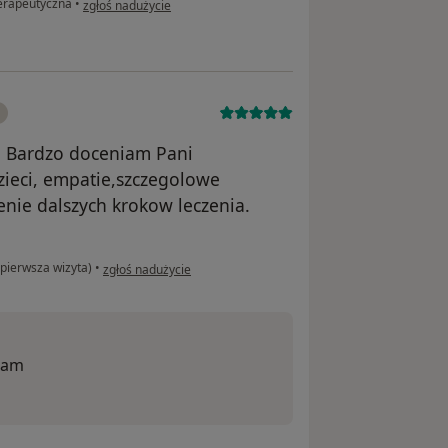
terapeutyczna
•
zgłoś nadużycie
! Bardzo doceniam Pani
ieci, empatie,szczegolowe
enie dalszych krokow leczenia.
w opinii użytkownika Natalia
pierwsza wizyta)
•
zgłoś nadużycie
iam