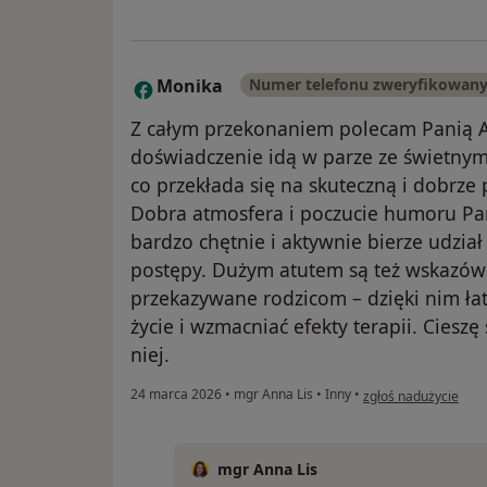
Monika
Numer telefonu zweryfikowan
M
Z całym przekonaniem polecam Panią An
doświadczenie idą w parze ze świetny
co przekłada się na skuteczną i dobrz
Dobra atmosfera i poczucie humoru Pani 
bardzo chętnie i aktywnie bierze udział 
postępy. Dużym atutem są też wskazówki
przekazywane rodzicom – dzięki nim ła
życie i wzmacniać efekty terapii. Cieszę
niej.
w opinii użytkownik
24 marca 2026
•
mgr Anna Lis
•
Inny
•
zgłoś nadużycie
mgr Anna Lis