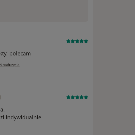
kty, polecam
inii użytkownika I.
oś nadużycie
a.
i indywidualnie.
w opinii użytkownika Dorota