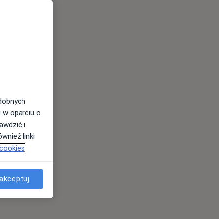
odobnych
i w oparciu o
awdzić i
wnież linki
 cookies
akceptuj