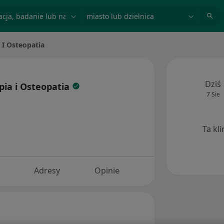
acja, badanie lub nazwisko
miasto lub dzielnica
 I Osteopatia
Dziś
pia i Osteopatia
7 Sie
Ta kl
Adresy
Opinie