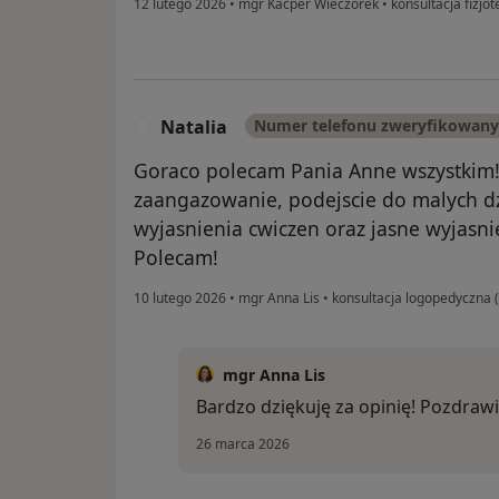
12 lutego 2026
•
mgr Kacper Wieczorek
•
konsultacja fizjo
Natalia
Numer telefonu zweryfikowany
N
Goraco polecam Pania Anne wszystkim
zaangazowanie, podejscie do malych dz
wyjasnienia cwiczen oraz jasne wyjasni
Polecam!
10 lutego 2026
•
mgr Anna Lis
•
konsultacja logopedyczna (
mgr Anna Lis
Bardzo dziękuję za opinię! Pozdraw
26 marca 2026