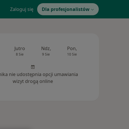
Zaloguj się
Dla profesjonalistów
Jutro
Ndz,
Pon,
Wt,
Śr,
8 Sie
9 Sie
10 Sie
11 Sie
12 Si
inika nie udostępnia opcji umawiania
wizyt drogą online