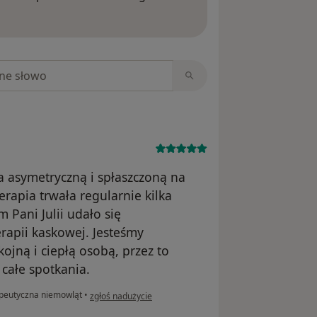
ięcej o opiniach
niach
na asymetryczną i spłaszczoną na
erapia trwała regularnie kilka
 Pani Julii udało się
rapii kaskowej. Jesteśmy
kojną i ciepłą osobą, przez to
całe spotkania.
w opinii użytkownika DK i IK
apeutyczna niemowląt
•
zgłoś nadużycie