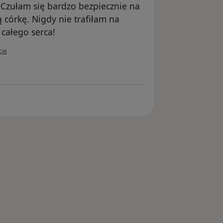
 Czułam się bardzo bezpiecznie na
 córkę. Nigdy nie trafiłam na
całego serca!
kownika Joanna Sz
cie