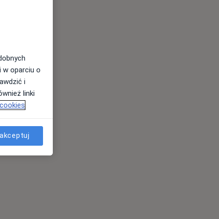
odobnych
i w oparciu o
awdzić i
wnież linki
 cookies
akceptuj