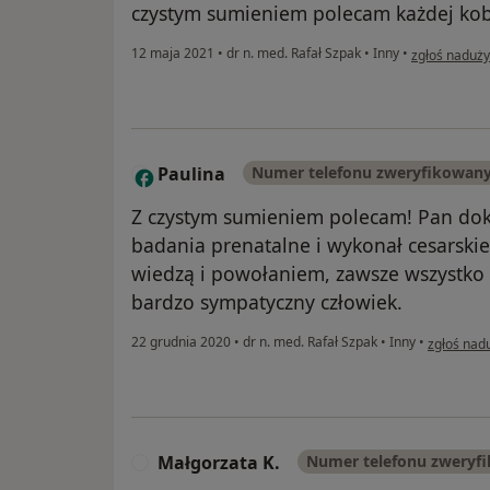
czystym sumieniem polecam każdej kobie
w opinii użyt
12 maja 2021
•
dr n. med. Rafał Szpak
•
Inny
•
zgłoś naduży
Paulina
Numer telefonu zweryfikowan
P
Z czystym sumieniem polecam! Pan dokt
badania prenatalne i wykonał cesarskie 
wiedzą i powołaniem, zawsze wszystko 
bardzo sympatyczny człowiek.
w opinii u
22 grudnia 2020
•
dr n. med. Rafał Szpak
•
Inny
•
zgłoś nad
Małgorzata K.
Numer telefonu zweryf
M