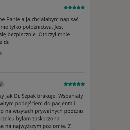
e Panie a ja chciałabym napisać,
 nie tylko położnictwa. Jest
ię bezpiecznie. Otoczył mnie
 dr.
ownika M. M.
ie
y
zy jak Dr. Szpak brakuje. Wspaniały
witym podejściem do pacjenta i
no na wizytach prywatnych podczas
gorzelcu byłam zaskoczona
ne na najwyższym poziomie. Z