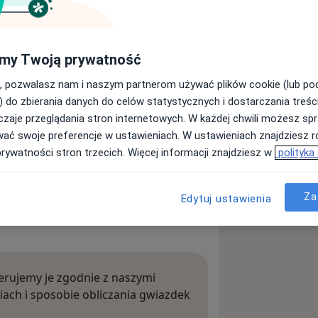
u
my Twoją prywatność
Powiększ mapę
, pozwalasz nam i naszym partnerom używać plików cookie (lub p
) do zbierania danych do celów statystycznych i dostarczania treśc
zaje przeglądania stron internetowych. W każdej chwili możesz spr
wać swoje preferencje w ustawieniach. W ustawieniach znajdziesz ró
prywatności stron trzecich. Więcej informacji znajdziesz w
polityka
Za
Edytuj ustawienia
rujemy je zgodnie z naszymi
iach i sposobie obliczania gwiazdek
ięcej o opiniach