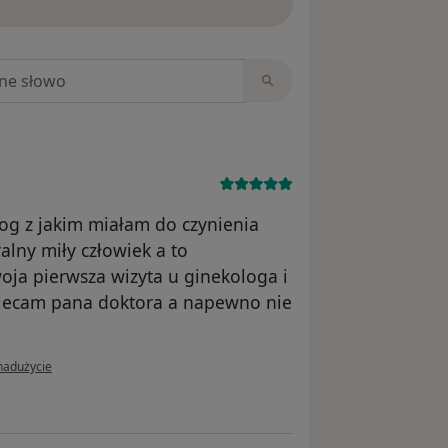
niach
log z jakim miałam do czynienia
alny miły człowiek a to
woja pierwsza wizyta u ginekologa i
olecam pana doktora a napewno nie
ii użytkownika A.T
nadużycie