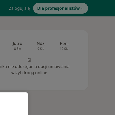
Zaloguj się
Dla profesjonalistów
Jutro
Ndz,
Pon,
Wt,
Śr,
8 Sie
9 Sie
10 Sie
11 Sie
12 Si
inika nie udostępnia opcji umawiania
wizyt drogą online