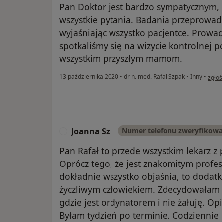
Pan Doktor jest bardzo sympatycznym,
wszystkie pytania. Badania przeprowa
wyjaśniając wszystko pacjentce. Prowad
spotkaliśmy się na wizycie kontrolnej 
wszystkim przyszłym mamom.
w opi
13 października 2020
•
dr n. med. Rafał Szpak
•
Inny
•
zgło
Joanna Sz
Numer telefonu zweryfikow
J
Pan Rafał to przede wszystkim lekarz z
Oprócz tego, że jest znakomitym profesj
dokładnie wszystko objaśnia, to dodatk
życzliwym człowiekiem. Zdecydowałam s
gdzie jest ordynatorem i nie żałuję. O
Byłam tydzień po terminie. Codziennie