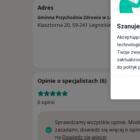
Adres
Gminna Przychodnia Zdrowia w Legnickim Pol
Klasztorna 20, 59-241 Legnickie Pole
Szanuje
Akceptując
technologii
Twoje zwyc
zaktualizo
do polityk 
Opinie o specjalistach (6)
6 opinii
Sprawdzamy wszystkie opinie. Mode
zasadami, dowiedz się więcej o opin
Dowiedz się w
na
Dowiedz się więcej