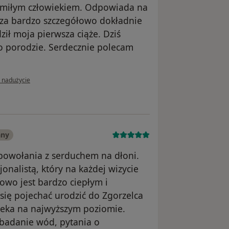
 miłym człowiekiem. Odpowiada na
dza bardzo szczegółowo dokładnie
ził moja pierwsza ciąże. Dziś
po porodzie. Serdecznie polecam
nii użytkownika Małgorzata K.
ś nadużycie
any
 powołania z serduchem na dłoni.
onalistą, który na każdej wizycie
owo jest bardzo ciepłym i
ię pojechać urodzić do Zgorzelca
pieka na najwyższym poziomie.
 badanie wód, pytania o