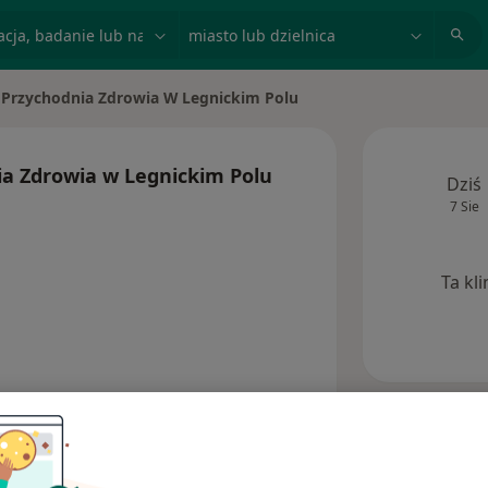
acja, badanie lub nazwisko
miasto lub dzielnica
Przychodnia Zdrowia W Legnickim Polu
a Zdrowia w Legnickim Polu
Dziś
7 Sie
Ta kl
Opinie