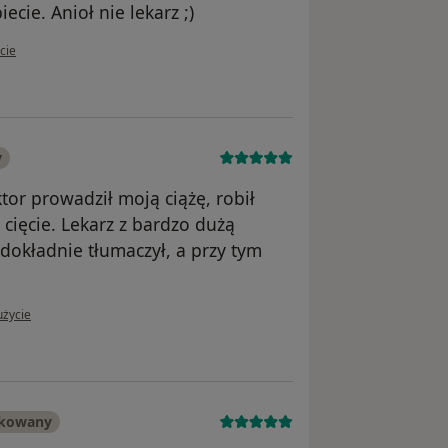
cie. Anioł nie lekarz ;)
kownika Patrycja
cie
y
or prowadził moją ciążę, robił
cięcie. Lekarz z bardzo dużą
dokładnie tłumaczył, a przy tym
żytkownika Paulina
użycie
ikowany