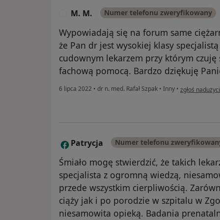
M. M.
Numer telefonu zweryfikowany
M
Wypowiadają się na forum same ciężarn
że Pan dr jest wysokiej klasy specjalistą
cudownym lekarzem przy którym czuję s
fachową pomocą. Bardzo dziękuję Panie
w opinii użytk
6 lipca 2022
•
dr n. med. Rafał Szpak
•
Inny
•
zgłoś nadużyc
Patrycja
Numer telefonu zweryfikowan
P
Śmiało mogę stwierdzić, że takich lekar
specjalista z ogromną wiedzą, niesamo
przede wszystkim cierpliwością. Zarów
ciąży jak i po porodzie w szpitalu w Z
niesamowita opieką. Badania prenatal