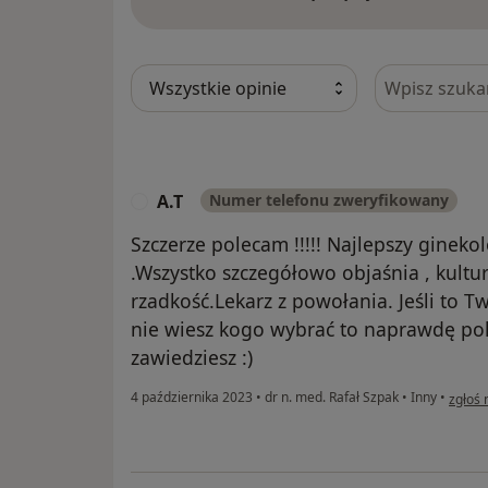
Szukaj w opi
A.T
Numer telefonu zweryfikowany
A
Szczerze polecam !!!!! Najlepszy gineko
.Wszystko szczegółowo objaśnia , kultur
rzadkość.Lekarz z powołania. Jeśli to T
nie wiesz kogo wybrać to naprawdę p
zawiedziesz :)
w opin
4 października 2023
•
dr n. med. Rafał Szpak
•
Inny
•
zgłoś 