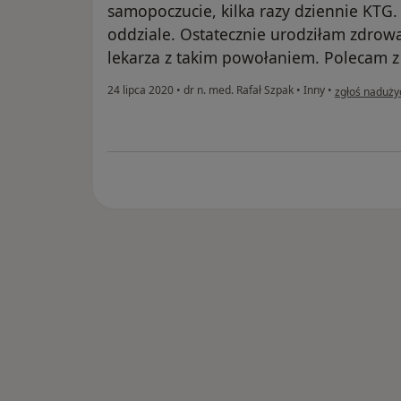
samopoczucie, kilka razy dziennie KTG.
oddziale. Ostatecznie urodziłam zdrową
lekarza z takim powołaniem. Polecam z 
w opinii użyt
24 lipca 2020
•
dr n. med. Rafał Szpak
•
Inny
•
zgłoś naduży