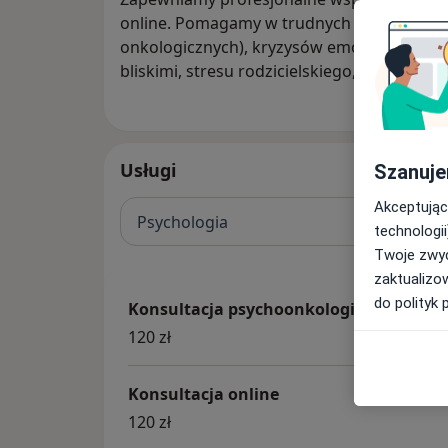
online. Pomagamy w trudnych sytuacjach m
onkologicznych), kryzysów emocjonalnych, ż
bliskimi, stresu rodzicielskiego, mobbingu.
Usługi
Szanuje
Akceptując
Psychologia
technologii
Twoje zwyc
zaktualizo
do polityk 
Konsultacja psychoonkologiczna
120 zł
Konsultacja online
120 zł