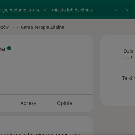
acja, badanie lub nazwisko
miasto lub dzielnica
szów
Gama Terapia Zdalna
asto
Zmień miasto
lna
Dziś
8 Sie
Ta kl
Adresy
Opinie
logiczne w bezpiecznej przestrzeni