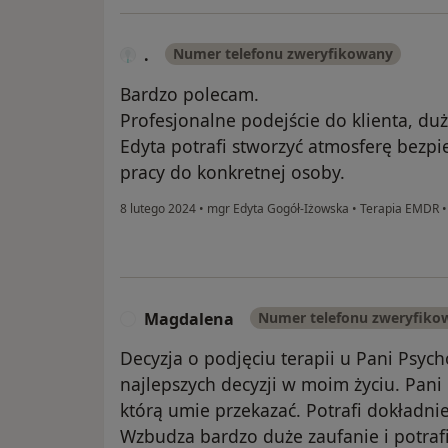
.
Numer telefonu zweryfikowany
Bardzo polecam.
Profesjonalne podejście do klienta, du
Edyta potrafi stworzyć atmosferę bezp
pracy do konkretnej osoby.
8 lutego 2024
•
mgr Edyta Gogół-Iżowska
•
Terapia EMDR
Magdalena
Numer telefonu zweryfiko
M
Decyzja o podjęciu terapii u Pani Psych
najlepszych decyzji w moim życiu. Pan
którą umie przekazać. Potrafi dokładni
Wzbudza bardzo duże zaufanie i potrafi