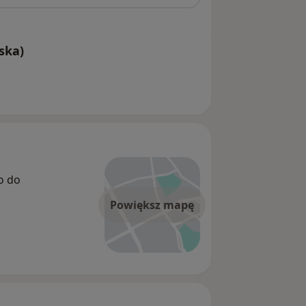
ska)
o do
Powiększ mapę