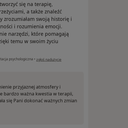
tworzyć się na terapię,
rzeżyciami, a także znaleźć
y zrozumiałam swoją historię i
ności i rozumienia emocji.
ie narzędzi, które pomagają
zięki temu w swoim życiu
w opinii użytkownika Magdalena
tacja psychologiczna
•
zgłoś nadużycie
ienie przyjaznej atmosfery i
e bardzo ważna kwestia w terapii,
wała się Pani dokonać ważnych zmian