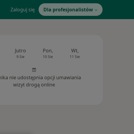
Zaloguj się
Dla profesjonalistów
Jutro
Pon,
Wt,
Śr,
Czw
9 Sie
10 Sie
11 Sie
12 Sie
13 Si
inika nie udostępnia opcji umawiania
wizyt drogą online