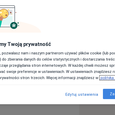
. in. doświadczenia chorób (w tym
ałoby, konfliktów w relacjach z
my Twoją prywatność
, pozwalasz nam i naszym partnerom używać plików cookie (lub p
) do zbierania danych do celów statystycznych i dostarczania treśc
zaje przeglądania stron internetowych. W każdej chwili możesz spr
wać swoje preferencje w ustawieniach. W ustawieniach znajdziesz ró
prywatności stron trzecich. Więcej informacji znajdziesz w
polityka
Za
Edytuj ustawienia