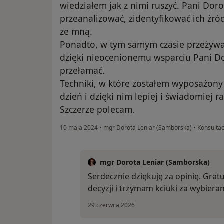
wiedziałem jak z nimi ruszyć. Pani Dor
przeanalizować, zidentyfikować ich źró
ze mną.
Ponadto, w tym samym czasie przeżywał
dzięki nieocenionemu wsparciu Pani Do
przełamać.
Techniki, w które zostałem wyposażony 
dzień i dzięki nim lepiej i świadomiej 
Szczerze polecam.
10 maja 2024
•
mgr Dorota Leniar (Samborska)
•
Konsultac
mgr Dorota Leniar (Samborska)
Serdecznie dziękuję za opinię. Grat
decyzji i trzymam kciuki za wybieran
29 czerwca 2026