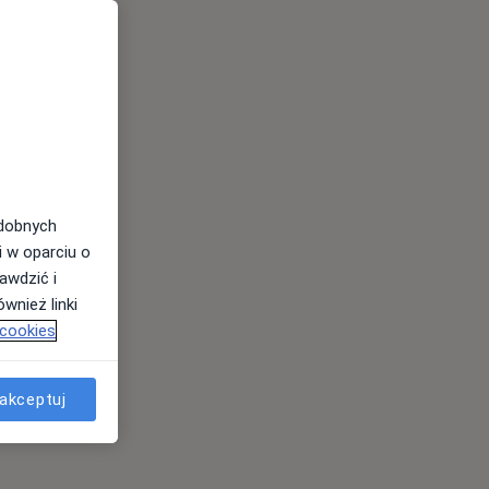
odobnych
i w oparciu o
awdzić i
wnież linki
 cookies
akceptuj