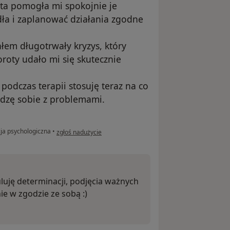
ota pomogła mi spokojnie je
dła i zaplanować działania zgodne
em długotrwały kryzys, który
roty udało mi się skutecznie
podczas terapii stosuję teraz na co
radzę sobie z problemami.
w opinii użytkownika Michał
ja psychologiczna
•
zgłoś nadużycie
uluję determinacji, podjęcia ważnych
ie w zgodzie ze sobą :)