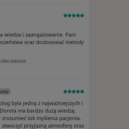
ża wiedza i zaangażowanie. Pani
ieczeństwa oraz dostosować metody
w opinii użytkownika .
•
zgłoś nadużycie
wany
olog była jedną z najważniejszych i
i Dorota ma bardzo dużą wiedzę,
e zrozumieć tok myślenia pacjenta.
 stworzyć przyjazną atmosferę oraz