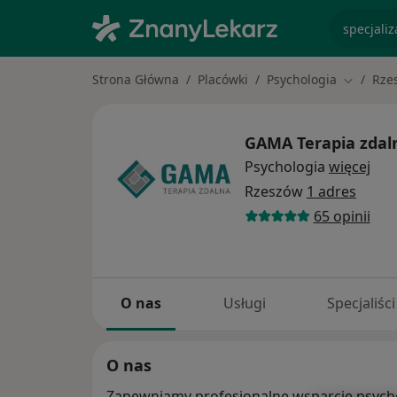
specjaliz
Strona Główna
Placówki
Psychologia
Rze
Zmień mi
GAMA Terapia zda
Psychologia
więcej
Rzeszów
1 adres
65 opinii
O nas
Usługi
Specjaliści
O nas
Zapewniamy profesjonalne wsparcie psycho