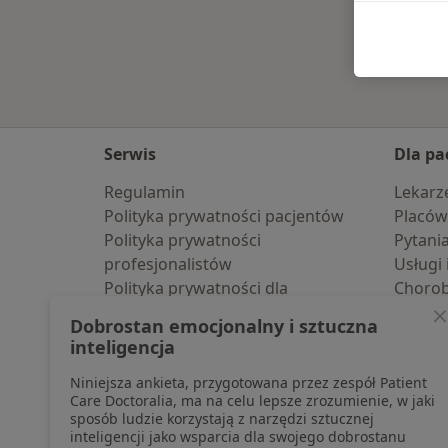
Serwis
Dla pa
Regulamin
Lekarz
Polityka prywatności pacjentów
Placów
Polityka prywatności
Pytani
profesjonalistów
Usługi 
Polityka prywatności dla
Choro
profesjonalistów, których dane
Pomoc
Dobrostan emocjonalny i sztuczna
pozyskaliśmy samodzielnie
Aplika
inteligencja
Polityka cookies
Blog d
Niniejsza ankieta, przygotowana przez zespół Patient
Jak działają wyniki wyszukiwania
Care Doctoralia, ma na celu lepsze zrozumienie, w jaki
Dostępność
sposób ludzie korzystają z narzędzi sztucznej
O nas
inteligencji jako wsparcia dla swojego dobrostanu