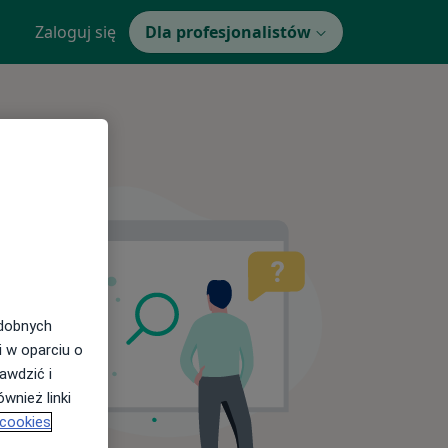
Zaloguj się
Dla profesjonalistów
odobnych
i w oparciu o
awdzić i
wnież linki
 cookies