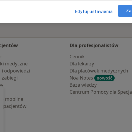
Za
Edytuj ustawienia
cjentów
Dla profesjonalistów
e
Cennik
ki medyczne
Dla lekarzy
a i odpowiedzi
Dla placówek medycznych
i zabiegi
Noa Notes
nowość
by
Baza wiedzy
Centrum Pomocy dla Specjal
cje mobilne
la pacjentów