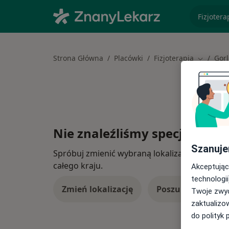
specjaliz
Strona Główna
Placówki
Fizjoterapia
Gorl
Zmień mi
Nie znaleźliśmy specjalistów
Szanuje
Spróbuj zmienić wybraną lokalizację lub wypró
całego kraju.
Akceptując
technologii
Zmień lokalizację
Poszukaj konsulta
Twoje zwyc
zaktualizo
do polityk 