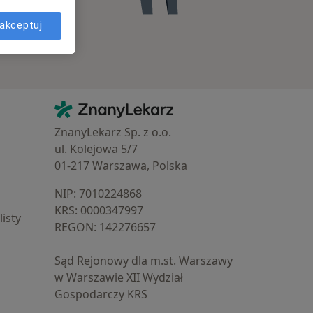
akceptuj
Kontakt
ZnanyLekarz - Strona główna
ZnanyLekarz Sp. z o.o.
ul. Kolejowa 5/7
01-217 Warszawa, Polska
NIP: ⁠7010224868
KRS: ⁠0000347997
isty
REGON: ⁠142276657
Sąd Rejonowy dla m.st. Warszawy
w Warszawie XII Wydział
Gospodarczy KRS