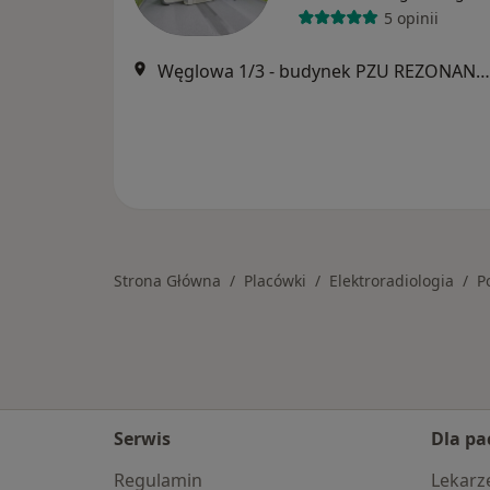
5 opinii
Węglowa 1/3 - budynek PZU REZONANS MAGNETYCZNY (naprzeciwko parku), Poznań
Strona Główna
Placówki
Elektroradiologia
P
Serwis
Dla pa
Regulamin
Lekarz