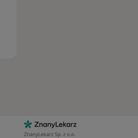
Kontakt
ZnanyLekarz - Strona główna
ZnanyLekarz Sp. z o.o.