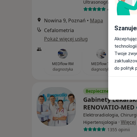
·
Więcej
Ultrasonografia
406 opinii
Nowina 9, Poznań
•
Mapa
Szanuje
Cefalometria
Pokaż więcej usług
Akceptując
technologii
Twoje zwyc
zaktualizo
MEDflow RM
MEDflow TK
do polityk 
diagnostyka
diagnostyka
Bezpieczne płatności
Gabinety Lekarsk
RENOVATIO-MED
Elektroradiologia, Chirurg
·
Więcej
Hipertensjologia
1355 opinii