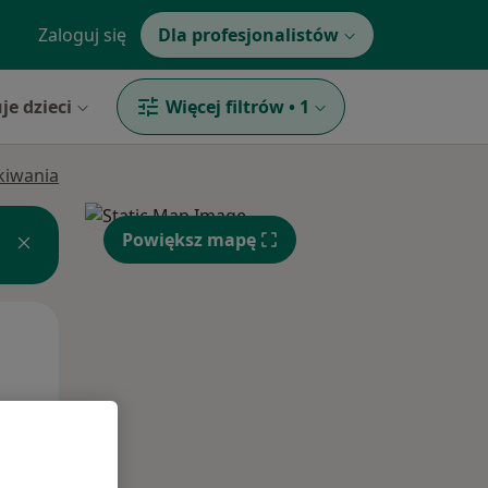
Zaloguj się
Dla profesjonalistów
je dzieci
Więcej filtrów
•
1
ukiwania
Powiększ mapę
Wt,
Śr,
Czw,
11 Sie
12 Sie
13 Sie