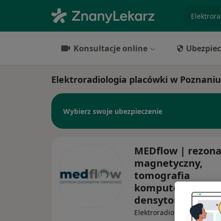
specjaliz
Konsultacje online
Ubezpiec
Elektroradiologia placówki w Poznaniu
Wybierz swoje ubezpieczenie
MEDflow | rezon
magnetyczny,
tomografia
komputerowa, US
densytometria i 
Elektroradiologia, Diagnos