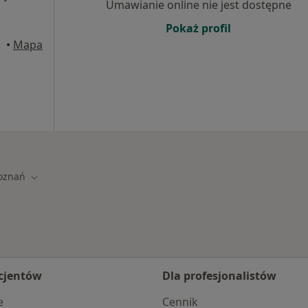
Umawianie online nie jest dostępne
Pokaż profil
•
Mapa
oznań
Zmień miasto
cjentów
Dla profesjonalistów
e
Cennik