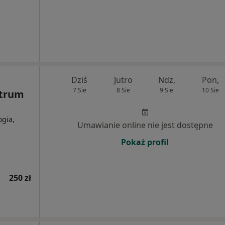
Dziś
Jutro
Ndz,
Pon,
7 Sie
8 Sie
9 Sie
10 Sie
trum
ogia,
Umawianie online nie jest dostępne
Pokaż profil
250 zł