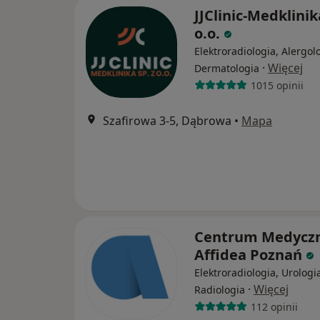
JJClinic-Medklinik
o.o.
Elektroradiologia, Alergol
·
Więcej
Dermatologia
1015 opinii
Szafirowa 3-5, Dąbrowa
•
Mapa
Centrum Medycz
Affidea Poznań
Elektroradiologia, Urologi
·
Więcej
Radiologia
112 opinii