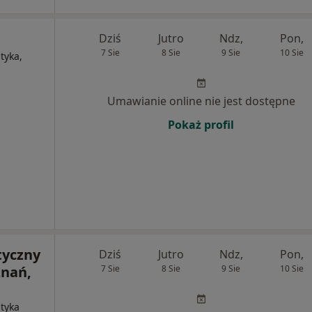
Dziś
Jutro
Ndz,
Pon,
7 Sie
8 Sie
9 Sie
10 Sie
tyka,
Umawianie online nie jest dostępne
Pokaż profil
yczny
Dziś
Jutro
Ndz,
Pon,
znań,
7 Sie
8 Sie
9 Sie
10 Sie
styka