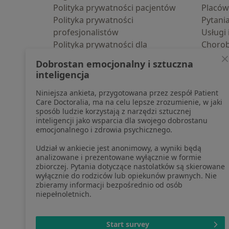
Polityka prywatności pacjentów
Placów
Polityka prywatności
Pytani
profesjonalistów
Usługi 
Polityka prywatności dla
Choro
profesjonalistów, których dane
Pomoc
Dobrostan emocjonalny i sztuczna
pozyskaliśmy samodzielnie
Aplika
inteligencja
Polityka cookies
Blog d
Niniejsza ankieta, przygotowana przez zespół Patient
Jak działają wyniki wyszukiwania
Care Doctoralia, ma na celu lepsze zrozumienie, w jaki
Dostępność
sposób ludzie korzystają z narzędzi sztucznej
O nas
inteligencji jako wsparcia dla swojego dobrostanu
emocjonalnego i zdrowia psychicznego.
Praca
Rekrutujemy!
Partnerzy
Udział w ankiecie jest anonimowy, a wyniki będą
Centrum prasowe
analizowane i prezentowane wyłącznie w formie
zbiorczej. Pytania dotyczące nastolatków są skierowane
Kontakt
wyłącznie do rodziców lub opiekunów prawnych. Nie
zbieramy informacji bezpośrednio od osób
niepełnoletnich.
otwiera się w now
otwiera s
o
Polska
,
Türkiye
,
España
,
Start survey