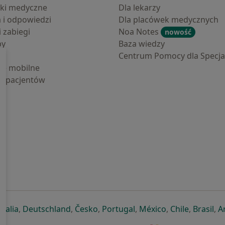
ki medyczne
Dla lekarzy
a i odpowiedzi
Dla placówek medycznych
i zabiegi
Noa Notes
nowość
by
Baza wiedzy
Centrum Pomocy dla Specjal
cje mobilne
la pacjentów
ej karcie
ię w nowej karcie
twiera się w nowej karcie
otwiera się w nowej karcie
otwiera się w nowej karcie
otwiera się w nowej karcie
otwiera się w nowej kar
otwiera się w n
otwiera s
otw
Italia
,
Deutschland
,
Česko
,
Portugal
,
México
,
Chile
,
Brasil
,
A