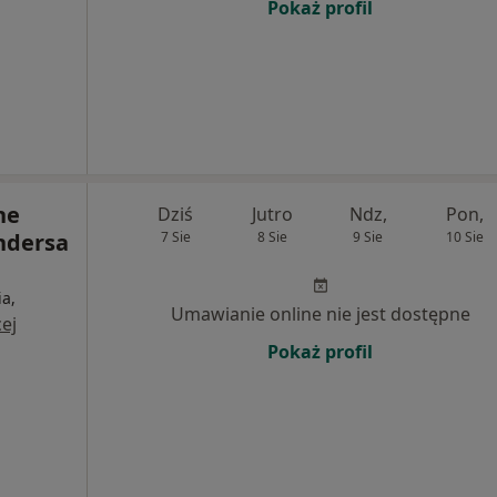
Pokaż profil
ne
Dziś
Jutro
Ndz,
Pon,
ndersa
7 Sie
8 Sie
9 Sie
10 Sie
ia,
Umawianie online nie jest dostępne
ej
Pokaż profil