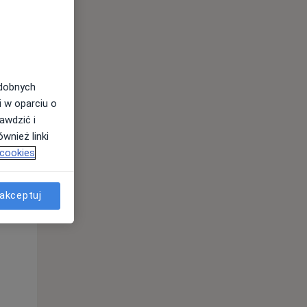
odobnych
i w oparciu o
awdzić i
wnież linki
 cookies
akceptuj
Wt,
Śr,
Czw,
11 Sie
12 Sie
13 Sie