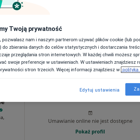
my Twoją prywatność
100 zł
, pozwalasz nam i naszym partnerom używać plików cookie (lub p
) do zbierania danych do celów statystycznych i dostarczania treśc
zaje przeglądania stron internetowych. W każdej chwili możesz spr
wać swoje preferencje w ustawieniach. W ustawieniach znajdziesz ró
prywatności stron trzecich. Więcej informacji znajdziesz w
polityka
Za
Edytuj ustawienia
Dziś
Jutro
Ndz,
Pon,
7 Sie
8 Sie
9 Sie
10 Sie
ie
ia,
Umawianie online nie jest dostępne
Pokaż profil