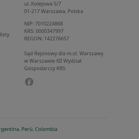
ul. Kolejowa 5/7
01-217 Warszawa, Polska
NIP: ⁠7010224868
KRS: ⁠0000347997
isty
REGON: ⁠142276657
Sąd Rejonowy dla m.st. Warszawy
w Warszawie XII Wydział
Gospodarczy KRS
Facebook
otwiera się w nowej karcie
cie
owej karcie
ię w nowej karcie
iera się w nowej karcie
otwiera się w nowej karcie
otwiera się w nowej karcie
otwiera się w nowej karcie
rgentina
,
Perú
,
Colombia