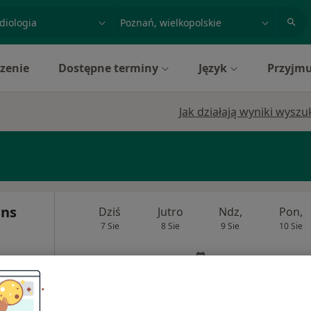
acja, badanie lub nazwisko
miasto lub dzielnica
zenie
Dostępne terminy
Język
Przyjmu
Jak działają wyniki wysz
ans
Dziś
Jutro
Ndz,
Pon,
7 Sie
8 Sie
9 Sie
10 Sie
G,
Umawianie online nie jest dostępne
CBCT
Pokaż profil
tyka,