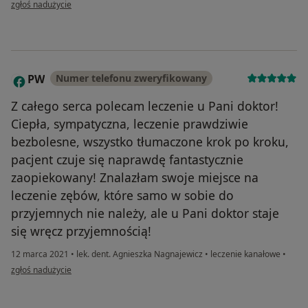
w opinii użytkownika Małgorzata
zgłoś nadużycie
PW
Numer telefonu zweryfikowany
P
Z całego serca polecam leczenie u Pani doktor!
Ciepła, sympatyczna, leczenie prawdziwie
bezbolesne, wszystko tłumaczone krok po kroku,
pacjent czuje się naprawdę fantastycznie
zaopiekowany! Znalazłam swoje miejsce na
leczenie zębów, które samo w sobie do
przyjemnych nie należy, ale u Pani doktor staje
się wręcz przyjemnością!
12 marca 2021
•
lek. dent. Agnieszka Nagnajewicz
•
leczenie kanałowe
•
w opinii użytkownika PW
zgłoś nadużycie