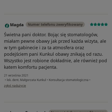
Magda
Numer telefonu zweryfikowany
M
Świetna pani doktor. Bojąc się stomatologów,
miałam pewne obawy jak przed każda wizyta, ale
w tym gabinecie i za ta atmosfera oraz
podejściem pani Kunkul obawy znikają od razu.
Wszystko jest robione dokładnie, ale również pod
katem komfortu pacjenta.
21 września 2021
•
lek. dent. Małgorzata Kunkul
•
Konsultacja stomatologiczna
•
w opinii użytkownika Magda
zgłoś nadużycie