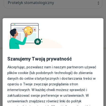
Protetyk stomatologiczny
lek. dent. Małgorzata Kunkul
Stomatolog, Protetyk stomatologiczny
2 opinie
Adres
Szanujemy Twoją prywatność
Akceptując, pozwalasz nam i naszym partnerom używać
plików cookie (lub podobnych technologii) do zbierania
Powiększ mapę
danych do celów statystycznych i dostarczania treści w
oparciu o Twoje zwyczaje przeglądania stron
internetowych. W każdej chwili możesz sprawdzić i
Delicadent
zaktualizować swoje preferencje w ustawieniach. W
Poznańska 5, 60-848 Poznań
ustawieniach znajdziesz również linki do polityk