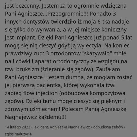
jest bezcenny. Jestem za to ogromnie wdzięczna
Pani Agnieszce...Przeogromnie!!! Ponadto 3
innych dentystów twierdziło iż moja 6-tka nadaje
się tylko do wyrwania, a w jej miejsce konieczny
jest implant. Dzięki Pani Agnieszce już ponad 5 lat
mogę się nią cieszyć gdyż ją wyleczyła. Na koniec
prawdziwy cud: 3 ortodontów "skazywało" mnie
na licówki i aparat ortodontyczny ze względu na
tzw. bruksizm (ścieranie się zębów). Zaufałam
Pani Agnieszce i jestem dumna, że mogłam zostać
jej pierwszą pacjentką, której wykonała tzw.
zabieg flow injection (odbudowa kompozytowa
zębów). Dzięki temu mogę cieszyć się pięknym i
zdrowym uśmiechem! Polecam Panią Agnieszkę
Nagnajewicz każdemu!!!
14 lutego 2023
•
lek. dent. Agnieszka Nagnajewicz
•
odbudowa zębów
•
w opinii użytkownika Paulina F.
zgłoś nadużycie