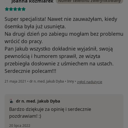
Joanna Rozmiarek
Numer telefonu zweryfikowany
J
Super specjalista! Nawet nie zauważyłam, kiedy
ósemka była już usunięta.
Na drugi dzień po zabiegu mogłam bez problemu
wrócić do pracy.
Pan Jakub wszystko dokładnie wyjaśnił, swoją
pewnością i humorem sprawił, ze wizyta
przebiegła dosłownie z uśmiechem na ustach.
Serdecznie polecam!!!
w opinii użytkownika Joanna Ro
21 maja 2021
•
dr n. med. Jakub Dyba
•
Inny
•
zgłoś nadużycie
dr n. med. Jakub Dyba
Bardzo dziękuje za opinię i serdecznie
pozdrawiam! :)
20 lipca 2022