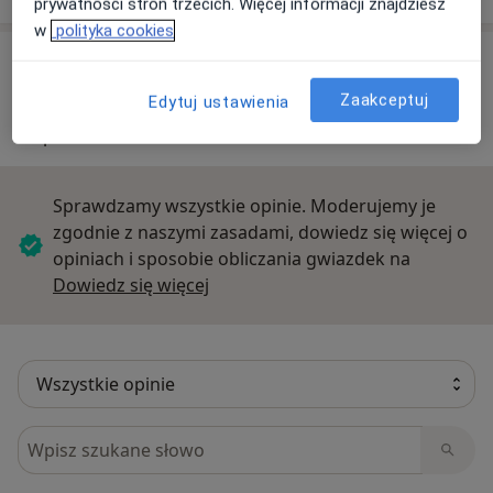
prywatności stron trzecich. Więcej informacji znajdziesz
w
polityka cookies
Opinie o specjalistach (6)
Zaakceptuj
Edytuj ustawienia
6 opinii
Sprawdzamy wszystkie opinie. Moderujemy je
zgodnie z naszymi zasadami, dowiedz się więcej o
opiniach i sposobie obliczania gwiazdek na
Dowiedz się więcej o opiniach
Dowiedz się więcej
Szukaj w opiniach