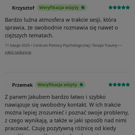
Krzysztof
Weryfikacja wizyty
K
Bardzo luźna atmosfera w trakcie sesji, która
sprawia, że swobodnie rozmawia się nawet o
cięższych tematach.
11 lutego 2025
•
Centrum Pomocy Psychologicznej i Terapii Traumy
•
•
w opinii użytkownika Krzysztof
zgłoś nadużycie
Przemek
Weryfikacja wizyty
P
Z panem Jakubem bardzo łatwo i szybko
nawiązuje się swobodny kontakt. W ich trakcie
można lepiej zrozumieć i poznać swoje problemy,
z czego wynikają, a także w jaki sposób nad nimi
pracować. Czuję pozytywną różnicę od kiedy