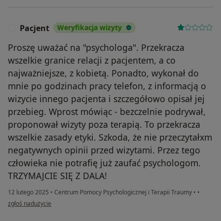
Pacjent
Weryfikacja wizyty
P
Proszę uważać na "psychologa". Przekracza
wszelkie granice relacji z pacjentem, a co
najważniejsze, z kobietą. Ponadto, wykonał do
mnie po godzinach pracy telefon, z informacją o
wizycie innego pacjenta i szczegółowo opisał jej
przebieg. Wprost mówiąc - bezczelnie podrywał,
proponował wizyty poza terapią. To przekracza
wszelkie zasady etyki. Szkoda, że nie przeczytałxm
negatywnych opinii przed wizytami. Przez tego
człowieka nie potrafię już zaufać psychologom.
TRZYMAJCIE SIĘ Z DALA!
12 lutego 2025
•
Centrum Pomocy Psychologicznej i Terapii Traumy
•
•
w opinii użytkownika Pacjent
zgłoś nadużycie