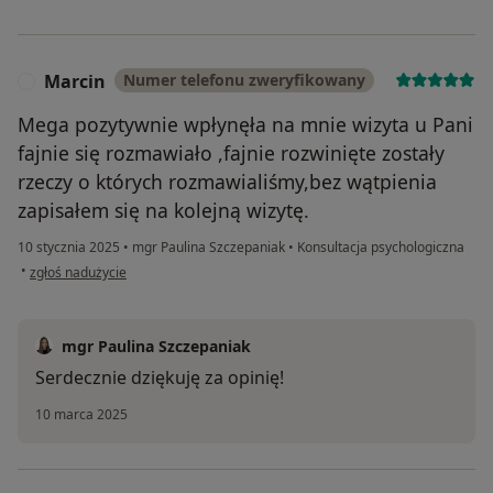
Marcin
Numer telefonu zweryfikowany
M
Mega pozytywnie wpłynęła na mnie wizyta u Pani
fajnie się rozmawiało ,fajnie rozwinięte zostały
rzeczy o których rozmawialiśmy,bez wątpienia
zapisałem się na kolejną wizytę.
10 stycznia 2025
•
mgr Paulina Szczepaniak
•
Konsultacja psychologiczna
w opinii użytkownika Marcin
•
zgłoś nadużycie
mgr Paulina Szczepaniak
Serdecznie dziękuję za opinię!
10 marca 2025