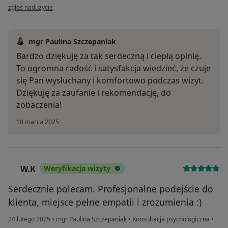
w opinii użytkownika Michał
zgłoś nadużycie
mgr Paulina Szczepaniak
Bardzo dziękuję za tak serdeczną i ciepłą opinię.
To ogromna radość i satysfakcja wiedzieć, że czuje
się Pan wysłuchany i komfortowo podczas wizyt.
Dziękuję za zaufanie i rekomendację, do
zobaczenia!
10 marca 2025
W.K
Weryfikacja wizyty
W
Serdecznie polecam. Profesjonalne podejście do
klienta, miejsce pełne empatii i zrozumienia :)
24 lutego 2025
•
mgr Paulina Szczepaniak
•
Konsultacja psychologiczna
•
w opinii użytkownika W.K