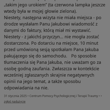
„takim jego urokiem” (ta czerwona lampka jeszcze
wtedy była w mojej głowie zielona).
Niestety, następna wizyta nie miała miejsca - po
drodze wysłałam Panu Jakubowi wiadomość z
danymi do faktury, którą miał mi wystawić.
Niestety - z jakichś przyczyn… nie mogła zostać
dostarczona. Po dotarciu na miejsce, 10 minut
przed umówioną sesją spotkałam Pana Jakuba
pakującego się do samochodu. Po sposobie
tłumaczenia się Pana Jakuba, nie uważam go za
osobę godną zaufania. Zwłaszcza w kontekście
wcześniej zgłaszanych skrajnie negatywnych
opinii na jego temat, a także sposobu
odpowiadania na nie.
31 stycznia 2025
•
Centrum Pomocy Psychologicznej i Terapii Traumy
•
•
w opinii użytkownika K.
zgłoś nadużycie