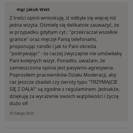
mgr Jakub Wett
Z treści opinii wnioskuję, iż odbyła się więcej niż
jedna wizyta. Ośmielę się delikatnie zauważyć, że
w przypadku gdybym cyt.: "przekraczał wszelkie
granice" oraz męczył Panią telefonami,
proponując randki i jak to Pani określa
"podrywając" - to raczej zwyczajnie nie umówiłaby
Pani kolejnych wizyt. Ponadto, uważam, że
zamieszczona opinia jest pasywno-agresywna.
Poprosiłem pracowników Działu Moderacji, aby
raz jeszcze zbadali czy zwroty typu "TRZYMAJCIE
SIĘ Z DALA!" są zgodne z regulaminem. Jednakże,
dziękuję za wyrażenie swoich wątpliwości i życzę
dużo sił!
25 lutego 2025