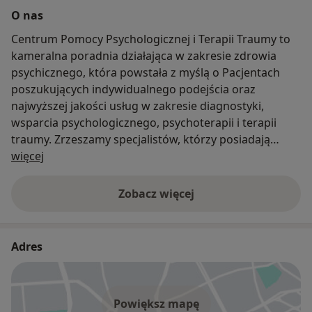
O nas
Centrum Pomocy Psychologicznej i Terapii Traumy to
kameralna poradnia działająca w zakresie zdrowia
psychicznego, która powstała z myślą o Pacjentach
poszukujących indywidualnego podejścia oraz
najwyższej jakości usług w zakresie diagnostyki,
wsparcia psychologicznego, psychoterapii i terapii
traumy. Zrzeszamy specjalistów, którzy posiadają
O nas
bogate doświadczenie oraz aktualną wiedzę, ale
więcej
prawdziwym ich atutem jest fakt, że są pasjonatami,
dla których praca z pacjentem jest prawdziwą pasją. To
Zobacz więcej
właśnie pasja rodzi głębokie zaangażowanie, które
stanowi gwarancję udanego procesu
terapeutycznego.
Adres
Specjalizujemy się w diagnostyce i leczeniu
podstawowych skutków traumy, do których zaliczmy
Powiększ mapę
PTSD oraz cPTSD. Ponadto, oferujemy holistyczne