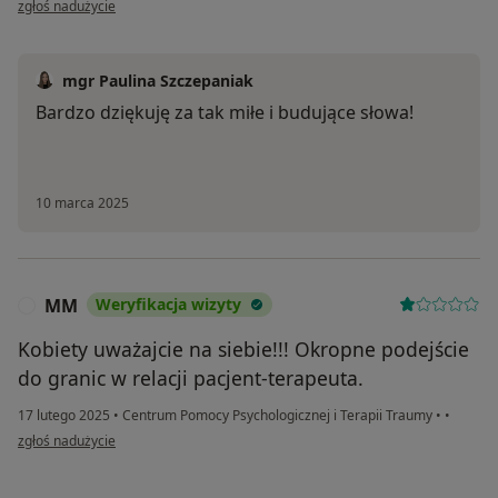
zgłoś nadużycie
mgr Paulina Szczepaniak
Bardzo dziękuję za tak miłe i budujące słowa!
10 marca 2025
MM
Weryfikacja wizyty
M
Kobiety uważajcie na siebie!!! Okropne podejście
do granic w relacji pacjent-terapeuta.
17 lutego 2025
•
Centrum Pomocy Psychologicznej i Terapii Traumy
•
•
w opinii użytkownika MM
zgłoś nadużycie