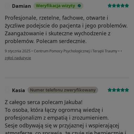
Damian
Weryfikacja wizyty
D
Profesjonale, rzetelne, fachowe, otwarte i
życzliwe podejscie do pacjenta i jego problemów.
Zaangażowanie i skuteczne wychodzenie z
problemów. Polecam serdecznie.
9 stycznia 2025
•
Centrum Pomocy Psychologicznej i Terapii Traumy
•
•
w opinii użytkownika Damian
zgłoś nadużycie
Kasia
Numer telefonu zweryfikowany
K
Z całego serca polecam Jakuba!
To osoba, która łączy ogromną wiedzę i
profesjonalizm z empatią i zrozumieniem.
Sesje odbywają się w przyjaznej i wspierającej
atmosferze, co sprawia, że czuję się bezpiecznie i