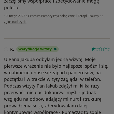
zaczęliśmy współpracę i zdecydowanie mogę
polecić
10 lutego 2025
•
Centrum Pomocy Psychologicznej i Terapii Traumy
•
•
w opinii użytkownika Przemek
zgłoś nadużycie
K.
Weryfikacja wizyty
K
U Pana Jakuba odbyłam jedną wizytę. Moje
pierwsze wrażenie nie było najlepsze: spóźnił się,
w gabinecie unosił się zapach papierosów, na
początku i w trakcie wizyty zaglądał w telefon.
Podczas wizyty Pan Jakub zdążył mi kilka razy
przerwać i nie dać dokończyć myśli - jednak
względu na odpowiadający mi nurt i strukturę
prowadzenia sesji, zdecydowałam dalej
kontynuować współpracę - tłumacząc to sobie