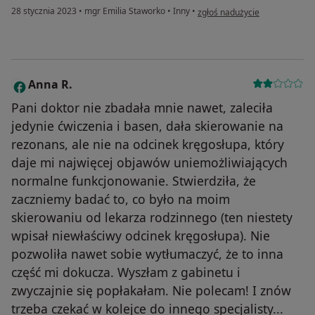
w opinii użytkownika Marzena
28 stycznia 2023
•
mgr Emilia Staworko
•
Inny
•
zgłoś nadużycie
Anna R.
A
Pani doktor nie zbadała mnie nawet, zaleciła
jedynie ćwiczenia i basen, dała skierowanie na
rezonans, ale nie na odcinek kręgosłupa, który
daje mi najwięcej objawów uniemożliwiających
normalne funkcjonowanie. Stwierdziła, że
zaczniemy badać to, co było na moim
skierowaniu od lekarza rodzinnego (ten niestety
wpisał niewłaściwy odcinek kręgosłupa). Nie
pozwoliła nawet sobie wytłumaczyć, że to inna
część mi dokucza. Wyszłam z gabinetu i
zwyczajnie się popłakałam. Nie polecam! I znów
trzeba czekać w kolejce do innego specjalisty...