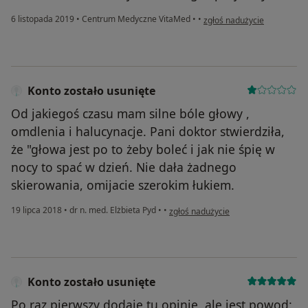
w opinii użytkownika Anna R
6 listopada 2019
•
Centrum Medyczne VitaMed
•
•
zgłoś nadużycie
Konto zostało usunięte
Od jakiegoś czasu mam silne bóle głowy ,
omdlenia i halucynacje. Pani doktor stwierdziła,
że "głowa jest po to żeby boleć i jak nie śpię w
nocy to spać w dzień. Nie dała żadnego
skierowania, omijacie szerokim łukiem.
w opinii użytkownika Konto zostało u
19 lipca 2018
•
dr n. med. Elżbieta Pyd
•
•
zgłoś nadużycie
Konto zostało usunięte
Po raz pierwszy dodaje tu opinię, ale jest powod: