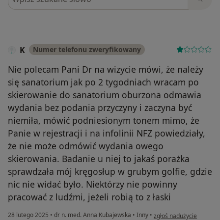
K
Numer telefonu zweryfikowany
Nie polecam Pani Dr na wizycie mówi, że należy
się sanatorium jak po 2 tygodniach wracam po
skierowanie do sanatorium oburzona odmawia
wydania bez podania przyczyny i zaczyna być
niemiła, mówić podniesionym tonem mimo, że
Panie w rejestracji i na infolinii NFZ powiedziały,
że nie może odmówić wydania owego
skierowania. Badanie u niej to jakaś porażka
sprawdzała mój kręgosłup w grubym golfie, gdzie
nic nie widać było. Niektórzy nie powinny
pracować z ludźmi, jeżeli robią to z łaski
w opinii użytkownika K
28 lutego 2025
•
dr n. med. Anna Kubajewska
•
Inny
•
zgłoś nadużycie