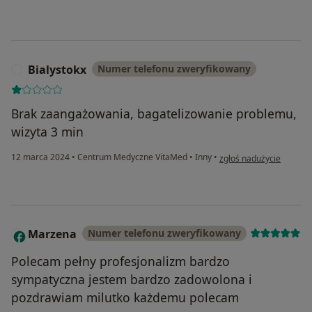
Bialystokx
Numer telefonu zweryfikowany
B
Brak zaangażowania, bagatelizowanie problemu,
wizyta 3 min
w opinii użytkownika Bia
12 marca 2024
•
Centrum Medyczne VitaMed
•
Inny
•
zgłoś nadużycie
Marzena
Numer telefonu zweryfikowany
M
Polecam pełny profesjonalizm bardzo
sympatyczna jestem bardzo zadowolona i
pozdrawiam milutko każdemu polecam