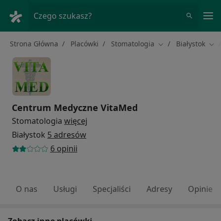
Me
Czego szukasz?
Strona Główna
Placówki
Stomatologia
Białystok
Zmień miasto
Zmi
Centrum Medyczne VitaMed
Stomatologia
więcej
Białystok
5 adresów
6 opinii
O nas
Usługi
Specjaliści
Adresy
Opinie
Zobacz inne placówki