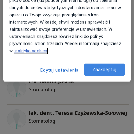
plików cookie (lub podobnych technologii) do zbierania
danych do celów statystycznych i dostarczania treści w
lek. dent. Bożena Zawadzka
oparciu o Twoje zwyczaje przeglądania stron
internetowych. W każdej chwili możesz sprawdzić i
Stomatolog
zaktualizować swoje preferencje w ustawieniach. W
ustawieniach znajdziesz również linki do polityk
prywatności stron trzecich. Więcej informacji znajdziesz
dr n. med. Anna Wincewicz-Pietrzykowska
w
polityka cookies
Chirurg, Stomatolog
1 opinia
Zaakceptuj
Edytuj ustawienia
lek. Iwona Jasiuk
Stomatolog
lek. dent. Teresa Czyżewska-Sołowiej
Stomatolog