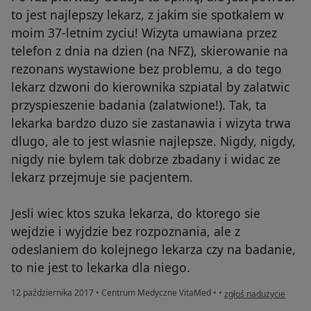
to jest najlepszy lekarz, z jakim sie spotkalem w
moim 37-letnim zyciu! Wizyta umawiana przez
telefon z dnia na dzien (na NFZ), skierowanie na
rezonans wystawione bez problemu, a do tego
lekarz dzwoni do kierownika szpiatal by zalatwic
przyspieszenie badania (zalatwione!). Tak, ta
lekarka bardzo duzo sie zastanawia i wizyta trwa
dlugo, ale to jest wlasnie najlepsze. Nigdy, nigdy,
nigdy nie bylem tak dobrze zbadany i widac ze
lekarz przejmuje sie pacjentem.
Jesli wiec ktos szuka lekarza, do ktorego sie
wejdzie i wyjdzie bez rozpoznania, ale z
odeslaniem do kolejnego lekarza czy na badanie,
to nie jest to lekarka dla niego.
w opinii użytkownika K
12 października 2017
•
Centrum Medyczne VitaMed
•
•
zgłoś nadużycie