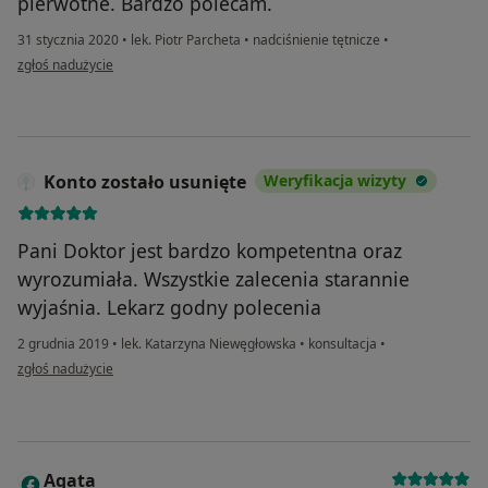
pierwotne. Bardzo polecam.
31 stycznia 2020
•
lek. Piotr Parcheta
•
nadciśnienie tętnicze
•
w opinii użytkownika Pacjent
zgłoś nadużycie
Konto zostało usunięte
Weryfikacja wizyty
Pani Doktor jest bardzo kompetentna oraz
wyrozumiała. Wszystkie zalecenia starannie
wyjaśnia. Lekarz godny polecenia
2 grudnia 2019
•
lek. Katarzyna Niewęgłowska
•
konsultacja
•
w opinii użytkownika Konto zostało usunięte
zgłoś nadużycie
Agata
A