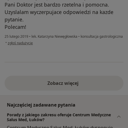
Pani Doktor jest bardzo rzetelna i pomocna.
Uzyslalam wyczerpujace odpowiedzi na kazde
pytanie.
Polecam!
25 lutego 2019
•
lek. Katarzyna Niewęgłowska
•
konsultacja gastrologiczna
w opinii użytkownika EK
•
zgłoś nadużycie
Zobacz więcej
Najczęściej zadawane pytania
Porady z jakiego zakresu oferuje Centrum Medyczne
Salus Med, Łuków?
Centrum Medyczne Salus Med, Łuków dysponuje