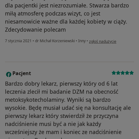
dla pacjentki jest niezrozumiałe. Stwarza bardzo
miłą atmosferę podczas wizyt, co jest
niesamowicie ważne dla każdej kobiety w ciąży.
Zdecydowanie polecam
w opinii użytkownika Martyna
7 stycznia 2021
•
dr Michał Korzeniewski
•
Inny
•
zgłoś nadużycie
Pacjent
P
Bardzo dobry lekarz, pierwszy który od 6 lat
leczenia zlecił mi badanie DZM na obecność
metoksykotecholaminy. Wyniki są bardzo
wysokie. Będę musiał udać się na konsultację ale
pierwszy lekarz który stwierdził że przyczyna
nadciśnienie musi być a nie jak każdy
wcześniejszy że mam i koniec ze nadciśnienie