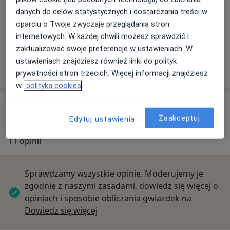
Powiększ mapę
danych do celów statystycznych i dostarczania treści w
oparciu o Twoje zwyczaje przeglądania stron
internetowych. W każdej chwili możesz sprawdzić i
zaktualizować swoje preferencje w ustawieniach. W
Centrum Medyczne Salus Med
ustawieniach znajdziesz również linki do polityk
Warszawska 26a, 21-400 Łuków
prywatności stron trzecich. Więcej informacji znajdziesz
w
polityka cookies
Opinie o specjalistach (11)
Zaakceptuj
Edytuj ustawienia
11 opinii
Sprawdzamy wszystkie opinie. Moderujemy je
zgodnie z naszymi zasadami, dowiedz się więcej o
opiniach i sposobie obliczania gwiazdek na
Dowiedz się więcej o opiniach
Dowiedz się więcej