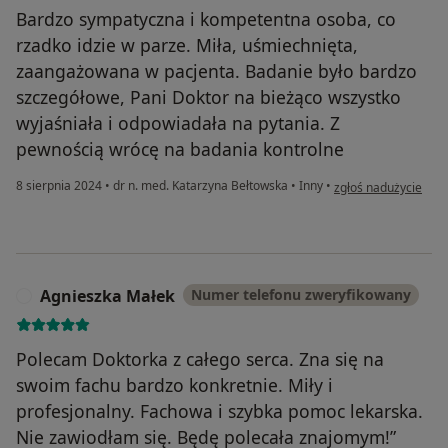
Bardzo sympatyczna i kompetentna osoba, co
rzadko idzie w parze. Miła, uśmiechnięta,
zaangażowana w pacjenta. Badanie było bardzo
szczegółowe, Pani Doktor na bieżąco wszystko
wyjaśniała i odpowiadała na pytania. Z
pewnością wrócę na badania kontrolne
w opinii użytkownika
8 sierpnia 2024
•
dr n. med. Katarzyna Bełtowska
•
Inny
•
zgłoś nadużycie
Agnieszka Małek
Numer telefonu zweryfikowany
A
Polecam Doktorka z całego serca. Zna się na
swoim fachu bardzo konkretnie. Miły i
profesjonalny. Fachowa i szybka pomoc lekarska.
Nie zawiodłam się. Będę polecała znajomym!”