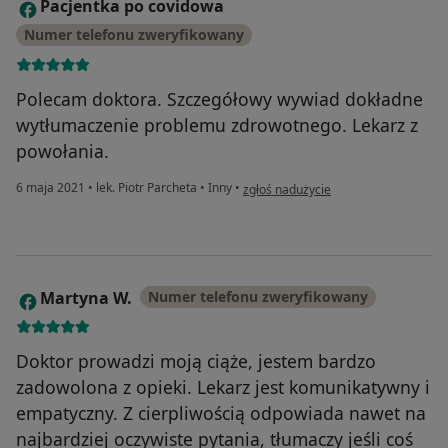
Pacjentka po covidowa
P
Numer telefonu zweryfikowany
Polecam doktora. Szczegółowy wywiad dokładne
wytłumaczenie problemu zdrowotnego. Lekarz z
powołania.
w opinii użytkownika Pacjentka po c
6 maja 2021
•
lek. Piotr Parcheta
•
Inny
•
zgłoś nadużycie
Martyna W.
Numer telefonu zweryfikowany
M
Doktor prowadzi moją ciąże, jestem bardzo
zadowolona z opieki. Lekarz jest komunikatywny i
empatyczny. Z cierpliwością odpowiada nawet na
najbardziej oczywiste pytania, tłumaczy jeśli coś