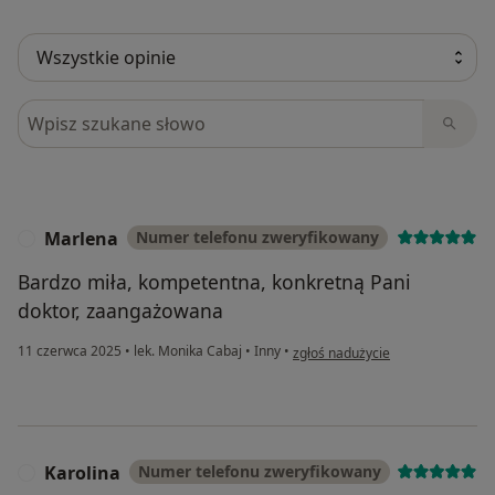
Szukaj w opiniach
Marlena
Numer telefonu zweryfikowany
M
Bardzo miła, kompetentna, konkretną Pani
doktor, zaangażowana
w opinii użytkownika Marlena
11 czerwca 2025
•
lek. Monika Cabaj
•
Inny
•
zgłoś nadużycie
Karolina
Numer telefonu zweryfikowany
K