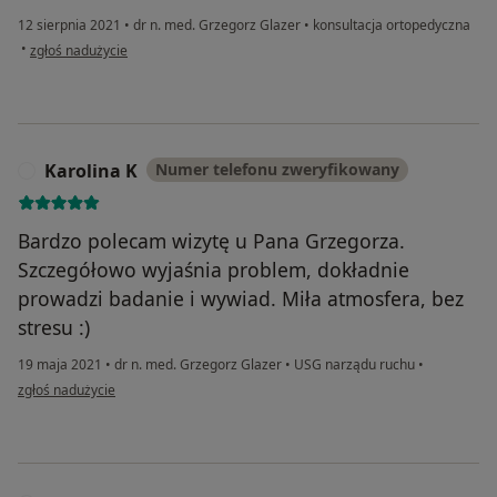
12 sierpnia 2021
•
dr n. med. Grzegorz Glazer
•
konsultacja ortopedyczna
w opinii użytkownika Agnieszka Małek
•
zgłoś nadużycie
Karolina K
Numer telefonu zweryfikowany
K
Bardzo polecam wizytę u Pana Grzegorza.
Szczegółowo wyjaśnia problem, dokładnie
prowadzi badanie i wywiad. Miła atmosfera, bez
stresu :)
19 maja 2021
•
dr n. med. Grzegorz Glazer
•
USG narządu ruchu
•
w opinii użytkownika Karolina K
zgłoś nadużycie