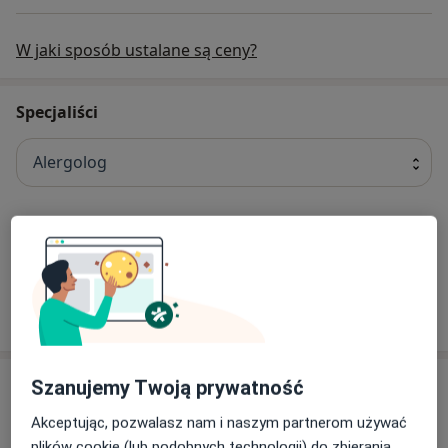
W jaki sposób ustalane są ceny?
Specjaliści
Alergolog
lek. Monika Cabaj
Internista, Alergolog
8 opinii
Adres
Szanujemy Twoją prywatność
Akceptując, pozwalasz nam i naszym partnerom używać
plików cookie (lub podobnych technologii) do zbierania