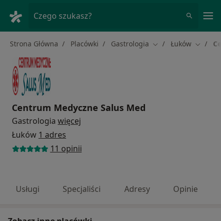
Me
Czego szukasz?
Strona Główna
Placówki
Gastrologia
Łuków
Ce
Zmień miasto
Zmień m
Centrum Medyczne Salus Med
Gastrologia
więcej
Łuków
1 adres
11 opinii
Usługi
Specjaliści
Adresy
Opinie
Zobacz inne placówki