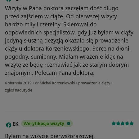
Wizyty w Pana doktora zaczęłam dość długo
przed zajściem w ciążę. Od pierwszej wizyty
bardzo miły i rzetelny. Skierował do
odpowiednich specjalistów, gdy już byłam w ciąży
jedyną słuszną dezyzją okazało się prowadzenie
ciąży u doktora Korzeniewskiego. Serce na dłoni,
pogodny, sumienny. Miałam wrażenie idąc na
wizytę że będę rozmawiać jak ze starym dobrym
znajomym. Polecam Pana doktora.
6 sierpnia 2019
•
dr Michał Korzeniewski
•
prowadzenie ciąży
•
w opinii użytkownika Agata
zgłoś nadużycie
EK
Weryfikacja wizyty
E
Bylam na wizycie pierwszorazowej.