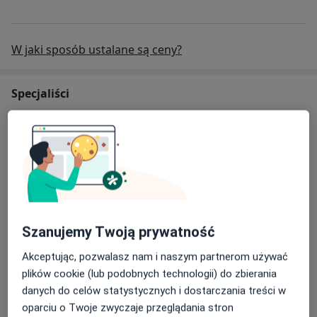
W jaki sposób ustalane są ceny?
Specjaliści
Lekarz medycyny pracy
Agata Ciesielska-Kondys
Lekarz medycyny pracy, Internista
3 opinie
Szanujemy Twoją prywatność
Akceptując, pozwalasz nam i naszym partnerom używać
Anna Szaran
plików cookie (lub podobnych technologii) do zbierania
Internista, Lekarz rodzinny, Lekarz medycyny pracy
danych do celów statystycznych i dostarczania treści w
oparciu o Twoje zwyczaje przeglądania stron