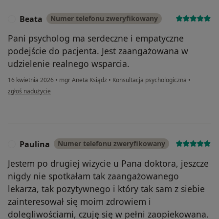
Beata
Numer telefonu zweryfikowany
B
Pani psycholog ma serdeczne i empatyczne
podejście do pacjenta. Jest zaangażowana w
udzielenie realnego wsparcia.
16 kwietnia 2026
•
mgr Aneta Ksiądz
•
Konsultacja psychologiczna
•
w opinii użytkownika Beata
zgłoś nadużycie
Paulina
Numer telefonu zweryfikowany
P
Jestem po drugiej wizycie u Pana doktora, jeszcze
nigdy nie spotkałam tak zaangażowanego
lekarza, tak pozytywnego i który tak sam z siebie
zainteresował się moim zdrowiem i
dolegliwościami, czuję się w pełni zaopiekowana.