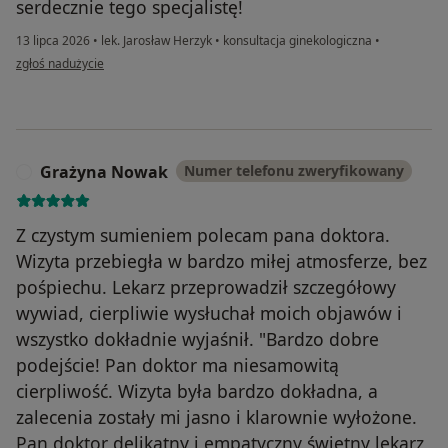
serdecznie tego specjalistę!
13 lipca 2026
•
lek. Jarosław Herzyk
•
konsultacja ginekologiczna
•
w opinii użytkownika JK
zgłoś nadużycie
Grażyna Nowak
Numer telefonu zweryfikowany
G
Z czystym sumieniem polecam pana doktora.
Wizyta przebiegła w bardzo miłej atmosferze, bez
pośpiechu. Lekarz przeprowadził szczegółowy
wywiad, cierpliwie wysłuchał moich objawów i
wszystko dokładnie wyjaśnił. "Bardzo dobre
podejście! Pan doktor ma niesamowitą
cierpliwość. Wizyta była bardzo dokładna, a
zalecenia zostały mi jasno i klarownie wyłożone.
Pan doktor delikatny i empatyczny świetny lekarz