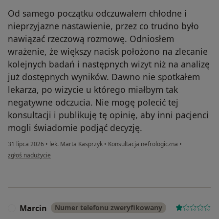
Od samego początku odczuwałem chłodne i
nieprzyjazne nastawienie, przez co trudno było
nawiązać rzeczową rozmowę. Odniosłem
wrażenie, że większy nacisk położono na zlecanie
kolejnych badań i następnych wizyt niż na analizę
już dostępnych wyników. Dawno nie spotkałem
lekarza, po wizycie u którego miałbym tak
negatywne odczucia. Nie mogę polecić tej
konsultacji i publikuję tę opinię, aby inni pacjenci
mogli świadomie podjąć decyzję.
31 lipca 2026
•
lek. Marta Kasprzyk
•
Konsultacja nefrologiczna
•
w opinii użytkownika Były pacjent
zgłoś nadużycie
Marcin
Numer telefonu zweryfikowany
M