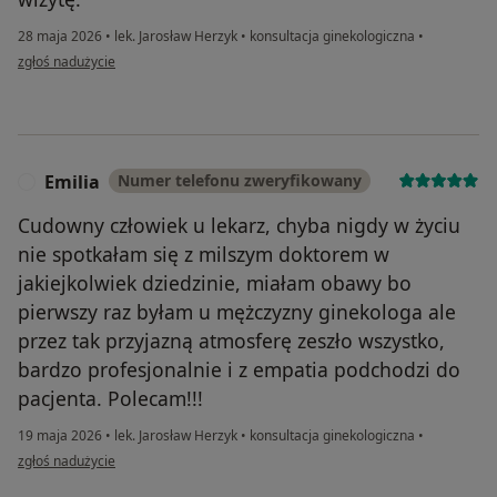
28 maja 2026
•
lek. Jarosław Herzyk
•
konsultacja ginekologiczna
•
w opinii użytkownika Magdalena Tołpa
zgłoś nadużycie
Emilia
Numer telefonu zweryfikowany
E
Cudowny człowiek u lekarz, chyba nigdy w życiu
nie spotkałam się z milszym doktorem w
jakiejkolwiek dziedzinie, miałam obawy bo
pierwszy raz byłam u mężczyzny ginekologa ale
przez tak przyjazną atmosferę zeszło wszystko,
bardzo profesjonalnie i z empatia podchodzi do
pacjenta. Polecam!!!
19 maja 2026
•
lek. Jarosław Herzyk
•
konsultacja ginekologiczna
•
w opinii użytkownika Emilia
zgłoś nadużycie