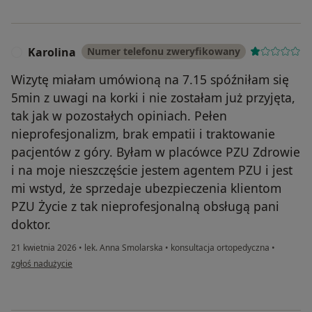
Karolina
Numer telefonu zweryfikowany
K
Wizytę miałam umówioną na 7.15 spóźniłam się
5min z uwagi na korki i nie zostałam już przyjęta,
tak jak w pozostałych opiniach. Pełen
nieprofesjonalizm, brak empatii i traktowanie
pacjentów z góry. Byłam w placówce PZU Zdrowie
i na moje nieszczęście jestem agentem PZU i jest
mi wstyd, że sprzedaje ubezpieczenia klientom
PZU Życie z tak nieprofesjonalną obsługą pani
doktor.
21 kwietnia 2026
•
lek. Anna Smolarska
•
konsultacja ortopedyczna
•
w opinii użytkownika Karolina
zgłoś nadużycie