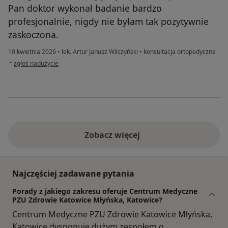
Pan doktor wykonał badanie bardzo
profesjonalnie, nigdy nie byłam tak pozytywnie
zaskoczona.
10 kwietnia 2026
•
lek. Artur Janusz Wilczyński
•
konsultacja ortopedyczna
w opinii użytkownika Paulina
•
zgłoś nadużycie
Zobacz więcej
Najczęściej zadawane pytania
Porady z jakiego zakresu oferuje Centrum Medyczne
PZU Zdrowie Katowice Młyńska, Katowice?
Centrum Medyczne PZU Zdrowie Katowice Młyńska,
Katowice dysponuje dużym zespołem o