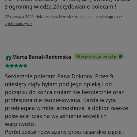
z ogromną wiedzą.Zdecydowanie polecam !
22 czerwca 2026
•
lek. Jarosław Herzyk
•
konsultacja ginekologiczna
•
w opinii użytkownika Grażyna Nowak
zgłoś nadużycie
Marta Banaś-Radomska
Weryfikacja wizyty
M
Serdecznie polecam Pana Doktora. Przez 9
miesięcy ciąży byłam pod jego opieką i od
początku do końca czułam się bezpiecznie oraz
profesjonalnie zaopiekowana. Każda wizyta
przebiegała w miłej atmosferze, a doktor zawsze
poświęcał czas na wyjaśnienie wszelkich
wątpliwości.
Poród został rozwiązany przez cesarskie cięcie i