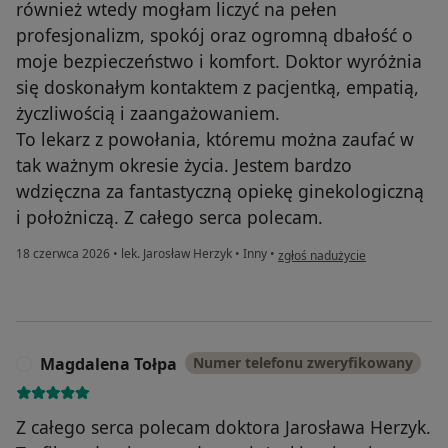
również wtedy mogłam liczyć na pełen
profesjonalizm, spokój oraz ogromną dbałość o
moje bezpieczeństwo i komfort. Doktor wyróżnia
się doskonałym kontaktem z pacjentką, empatią,
życzliwością i zaangażowaniem.
To lekarz z powołania, któremu można zaufać w
tak ważnym okresie życia. Jestem bardzo
wdzięczna za fantastyczną opiekę ginekologiczną
i położniczą. Z całego serca polecam.
w opinii użytkownika Marta B
18 czerwca 2026
•
lek. Jarosław Herzyk
•
Inny
•
zgłoś nadużycie
Magdalena Tołpa
Numer telefonu zweryfikowany
M
Z całego serca polecam doktora Jarosława Herzyk.