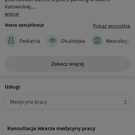
Katowickiej.
O nas
Nasi pacjenci mogą skorzystać tam z 2-godzinnego,
więcej
bezpłatnego, podziemnego parkingu.
Nasze specjalizacje
Pokaż wszystkie
Pediatria
Okulistyka
Neurologia
Zobacz więcej
Usługi
Medycyna pracy
Konsultacja lekarza medycyny pracy