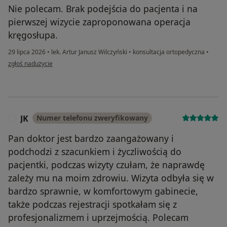
Nie polecam. Brak podejścia do pacjenta i na
pierwszej wizycie zaproponowana operacja
kręgosłupa.
29 lipca 2026
•
lek. Artur Janusz Wilczyński
•
konsultacja ortopedyczna
•
w opinii użytkownika Marcin
zgłoś nadużycie
JK
Numer telefonu zweryfikowany
J
Pan doktor jest bardzo zaangażowany i
podchodzi z szacunkiem i życzliwością do
pacjentki, podczas wizyty czułam, że naprawdę
zależy mu na moim zdrowiu. Wizyta odbyła się w
bardzo sprawnie, w komfortowym gabinecie,
także podczas rejestracji spotkałam się z
profesjonalizmem i uprzejmością. Polecam