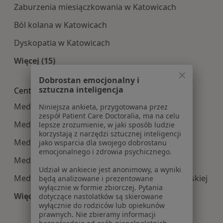
Zaburzenia miesiączkowania w Katowicach
Ból kolana w Katowicach
Dyskopatia w Katowicach
Więcej (15)
Więcej w kategorii: Najczęście leczone choroby
Dobrostan emocjonalny i
sztuczna inteligencja
Centra medyczne Medycyna pracy w pobliżu
Medycyna pracy centra medyczne w Sosnowcu
Niniejsza ankieta, przygotowana przez
zespół Patient Care Doctoralia, ma na celu
Medycyna pracy centra medyczne w Gliwicach
lepsze zrozumienie, w jaki sposób ludzie
korzystają z narzędzi sztucznej inteligencji
Medycyna pracy centra medyczne w Tychach
jako wsparcia dla swojego dobrostanu
emocjonalnego i zdrowia psychicznego.
Medycyna pracy centra medyczne w Chorzowie
Udział w ankiecie jest anonimowy, a wyniki
Medycyna pracy centra medyczne w Rudzie Śląskiej
będą analizowane i prezentowane
wyłącznie w formie zbiorczej. Pytania
Więcej (14)
dotyczące nastolatków są skierowane
wyłącznie do rodziców lub opiekunów
Więcej w kategorii: Centra medyczne Medycyna
prawnych. Nie zbieramy informacji