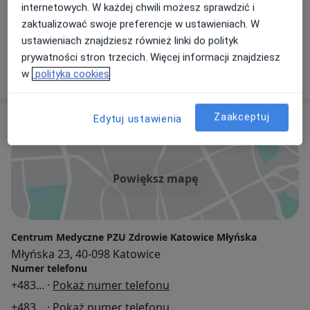
internetowych. W każdej chwili możesz sprawdzić i
zaktualizować swoje preferencje w ustawieniach. W
Mirosława Anita Huras
ustawieniach znajdziesz również linki do polityk
Lekarz medycyny pracy
prywatności stron trzecich. Więcej informacji znajdziesz
1 opinia
w
polityka cookies
Zaakceptuj
Edytuj ustawienia
Adres
Powiększ mapę
Centrum Medyczne PZU Zdrowie Katowice Młyńska
Młyńska 23, 40-098 Katowice
Numer telefonu
+483
... ·
Pokaż numer telefonu
+483
... ·
Pokaż numer telefonu