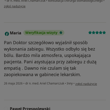
•
dr n. med. Ariel Chamarczuk
•
konsultacja chirurga stomatologicznego
•
w opinii użytkownika Barbara Synowiec
zgłoś nadużycie
Maria
Weryfikacja wizyty
M
Pan Doktor szczegółowo wyjaśnił sposób
wykonania zabiegu. Wszystko odbyło się bez
bólu. Bardzo mila atmosfera, uspokajająca
pacjenta. Pani asystująca przy zabiegu z dużą
empatią . Dawno nie czulam się tak
zaopiekowana w gabinecie lekarskim.
w opinii użytkownika Mar
26 maja 2026
•
dr n. med. Ariel Chamarczuk
•
Inny
•
zgłoś nadużycie
Paweł Przespolewski
P