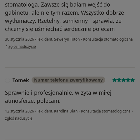
stomatologa. Zawsze się bałam wejść do
gabinetu, ale nie tym razem. Wszystko dobrze
wytłumaczy. Rzetelny, sumienny i sprawia, że
chcemy się uśmiechać serdecznie polecam
30 stycznia 2026
•
lek. dent. Seweryn Totoń
•
Konsultacja stomatologiczna
w opinii użytkownika Milena R.
•
zgłoś nadużycie
Tomek
Numer telefonu zweryfikowany
T
Sprawnie i profesjonalnie, wizyta w miłej
atmosferze, polecam.
12 stycznia 2026
•
lek. dent. Karolina Ułan
•
Konsultacja stomatologiczna
•
w opinii użytkownika Tomek
zgłoś nadużycie