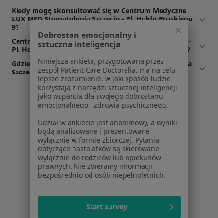
Kiedy mogę skonsultować się w Centrum Medyczne
LUX MED Stomatologia Szczecin - Pl. Hołdu Pruskiego
9?
Dobrostan emocjonalny i
Centrum Medyczne LUX MED Stomatologia Szczecin -
sztuczna inteligencja
Pl. Hołdu Pruskiego 9: co mówią pacjenci i pacjentki?
Niniejsza ankieta, przygotowana przez
Gdzie jest Centrum Medyczne LUX MED Stomatologia
zespół Patient Care Doctoralia, ma na celu
Szczecin - Pl. Hołdu Pruskiego 9?
lepsze zrozumienie, w jaki sposób ludzie
korzystają z narzędzi sztucznej inteligencji
jako wsparcia dla swojego dobrostanu
emocjonalnego i zdrowia psychicznego.
Udział w ankiecie jest anonimowy, a wyniki
będą analizowane i prezentowane
wyłącznie w formie zbiorczej. Pytania
dotyczące nastolatków są skierowane
wyłącznie do rodziców lub opiekunów
prawnych. Nie zbieramy informacji
bezpośrednio od osób niepełnoletnich.
Start survey