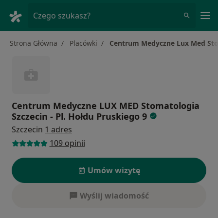
Me
Czego szukasz?
Strona Główna
Placówki
Centrum Medyczne Lux Med Stoma
Centrum Medyczne LUX MED Stomatologia
Szczecin - Pl. Hołdu Pruskiego 9
Szczecin
1 adres
109 opinii
Umów wizytę
Wyślij wiadomość