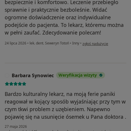
bezpiecznie i komfortowo. Leczenie przebiegło
sprawnie i praktycznie bezboleśnie. Widać
ogromne doświadczenie oraz indywidualne
podejście do pacjenta. To lekarz, któremu można
w pełni zaufać. Zdecydowanie polecam!
w opinii użytkownika Dorota
24 lipca 2026
•
lek. dent. Seweryn Totoń
•
Inny
•
zgłoś nadużycie
Barbara Synowiec
Weryfikacja wizyty
B
Bardzo kulturalny lekarz, na moją ferie paniki
reagował w kojący sposób wyjaśniając przy tym w
czym tkwi problem z uzębieniem. Napewno
pojawię się na usunięcie ósemek u Pana doktora .
27 maja 2026