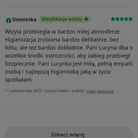
Dominika
Weryfikacja wizyty
D
Wizyta przebiegła w bardzo miłej atmosferze.
Higienizacja zrobiona bardzo delikatnie, bez
bólu, ale też bardzo dokładnie. Pani Lucyna dba o
wszelkie środki ostrożności, aby zabieg przebiegł
bezpiecznie. Pani Lucynka jest miłą, pełną empatii
osobą i najlepszą higienistką jaką w życiu
spotkałam.
w opinii użytkownika Dominik
11 października 2025
•
Lucyna Pakos
•
scaling
•
zgłoś nadużycie
Zobacz więcej