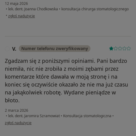
12 maja 2026
•
lek. dent. Joanna Chodkowska
•
konsultacja chirurga stomatologicznego
w opinii użytkownika Paweł Przespolewski
•
zgłoś nadużycie
V.
Numer telefonu zweryfikowany
V
Zgadzam się z poniższymi opiniami. Pani bardzo
niemiła, nic nie zrobiła z moimi zębami przez
komentarze które dawała w moją stronę i na
koniec się oczywiście okazało że nie ma już czasu
na jakąkolwiek robotę. Wydane pieniądze w
błoto.
2 marca 2026
•
lek. dent. Jaromira Szramowiat
•
Konsultacja stomatologiczna
•
w opinii użytkownika V.
zgłoś nadużycie