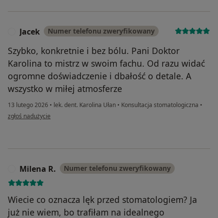
Jacek
Numer telefonu zweryfikowany
J
Szybko, konkretnie i bez bólu. Pani Doktor
Karolina to mistrz w swoim fachu. Od razu widać
ogromne doświadczenie i dbałość o detale. A
wszystko w miłej atmosferze
13 lutego 2026
•
lek. dent. Karolina Ułan
•
Konsultacja stomatologiczna
•
w opinii użytkownika Jacek
zgłoś nadużycie
Milena R.
Numer telefonu zweryfikowany
M
Wiecie co oznacza lęk przed stomatologiem? Ja
już nie wiem, bo trafiłam na idealnego