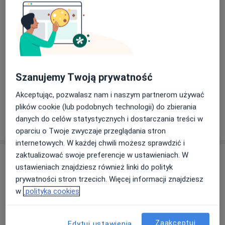
Konsultacja chirurga stomatologicznego
konsultacja chirurga stomatologic
Od 230 zł
Szczegóły
Umów
Szanujemy Twoją prywatność
+ 7 usług
Akceptując, pozwalasz nam i naszym partnerom używać
plików cookie (lub podobnych technologii) do zbierania
danych do celów statystycznych i dostarczania treści w
W jaki sposób ustalane są ceny?
oparciu o Twoje zwyczaje przeglądania stron
internetowych. W każdej chwili możesz sprawdzić i
zaktualizować swoje preferencje w ustawieniach. W
Specjaliści
ustawieniach znajdziesz również linki do polityk
prywatności stron trzecich. Więcej informacji znajdziesz
Wszystkie
w
polityka cookies
Zaakceptuj
Edytuj ustawienia