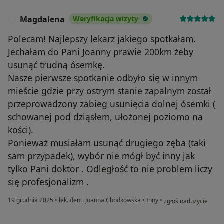
Magdalena
Weryfikacja wizyty
M
Polecam! Najlepszy lekarz jakiego spotkałam.
Jechałam do Pani Joanny prawie 200km żeby
usunąć trudną ósemkę.
Nasze pierwsze spotkanie odbyło się w innym
mieście gdzie przy ostrym stanie zapalnym został
przeprowadzony zabieg usunięcia dolnej ósemki (
schowanej pod dziąsłem, ułożonej poziomo na
kości).
Ponieważ musiałam usunąć drugiego zęba (taki
sam przypadek), wybór nie mógł być inny jak
tylko Pani doktor . Odległość to nie problem liczy
się profesjonalizm .
w opinii użytkownika
19 grudnia 2025
•
lek. dent. Joanna Chodkowska
•
Inny
•
zgłoś nadużycie