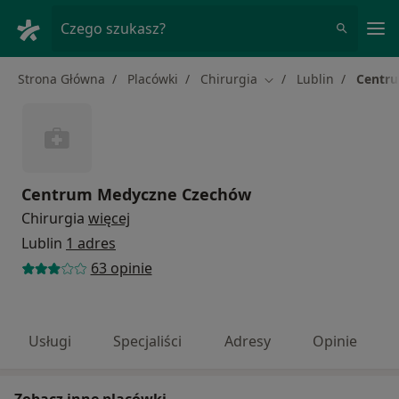
Me
Czego szukasz?
Strona Główna
Placówki
Chirurgia
Lublin
Centr
Zmień miasto
Centrum Medyczne Czechów
Chirurgia
więcej
Lublin
1 adres
63 opinie
Usługi
Specjaliści
Adresy
Opinie
Zobacz inne placówki