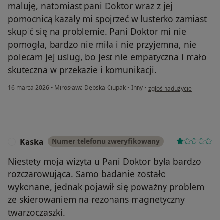
maluję, natomiast pani Doktor wraz z jej
pomocnicą kazaly mi spojrzeć w lusterko zamiast
skupić się na problemie. Pani Doktor mi nie
pomogła, bardzo nie miła i nie przyjemna, nie
polecam jej uslug, bo jest nie empatyczna i mało
skuteczna w przekazie i komunikacji.
w opinii użytkownika O W
16 marca 2026
•
Mirosława Dębska-Ciupak
•
Inny
•
zgłoś nadużycie
Kaska
Numer telefonu zweryfikowany
K
Niestety moja wizyta u Pani Doktor była bardzo
rozczarowująca. Samo badanie zostało
wykonane, jednak pojawił się poważny problem
ze skierowaniem na rezonans magnetyczny
twarzoczaszki.