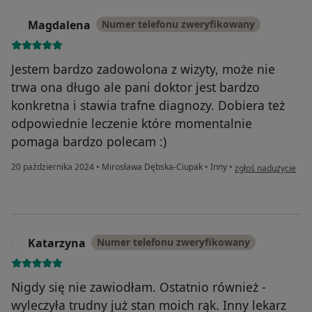
Magdalena
Numer telefonu zweryfikowany
M
Jestem bardzo zadowolona z wizyty, może nie
trwa ona długo ale pani doktor jest bardzo
konkretna i stawia trafne diagnozy. Dobiera też
odpowiednie leczenie które momentalnie
pomaga bardzo polecam :)
w opinii użytkowni
20 października 2024
•
Mirosława Dębska-Ciupak
•
Inny
•
zgłoś nadużycie
Katarzyna
Numer telefonu zweryfikowany
K
Nigdy się nie zawiodłam. Ostatnio również -
wyleczyła trudny już stan moich rąk. Inny lekarz