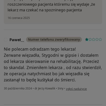
roszczeniowego pacjenta któremu się wydaje ,że
lekarz ma czekać na spozninego pacjenta
16 czerwca 2025
Paweł__
Numer telefonu zweryfikowany
P
Nie polecam odradzam tego lekarza!
Zerwane więzadła, 5tygodni w gipsie i dostałem
od lekarza skierowanie na rehabilitację. Przecież
to skandal. Zmieniłem lekarza , od razu stwierdził,
że operacja natychmiast bo jak więzadła się
zastanął to będę kuśtykał do śmierci.
w opinii użytkownika Paweł__
30 października 2024
•
dr Jerzy Kowalik
•
Inny
•
zgłoś nadużycie