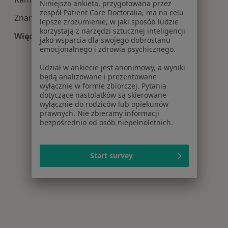
Niniejsza ankieta, przygotowana przez
zespół Patient Care Doctoralia, ma na celu
Znamiona w Lublinie
lepsze zrozumienie, w jaki sposób ludzie
korzystają z narzędzi sztucznej inteligencji
Więcej (15)
jako wsparcia dla swojego dobrostanu
Więcej w kategorii: Najczęście leczone choroby
emocjonalnego i zdrowia psychicznego.
Udział w ankiecie jest anonimowy, a wyniki
będą analizowane i prezentowane
wyłącznie w formie zbiorczej. Pytania
dotyczące nastolatków są skierowane
wyłącznie do rodziców lub opiekunów
prawnych. Nie zbieramy informacji
bezpośrednio od osób niepełnoletnich.
Start survey