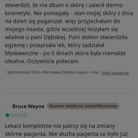
stwierdził, że nie dbam o skórę i zalecił dermo
kosmetyki. Nie pomagały - stan mojej skóry z dnia
na dzień się pogarszał, więc przyjechałam do
mojego miasta, gdzie wcześniej leczyłam się
właśnie u pani Dębskiej. Pani doktor stwierdziła
egzemę i przepisała lek, który zadziałał
błyskawiczne - po 5 dniach skóra była niemalże
idealna. Oczywiście polecam.
w opinii użytkownika
1 października 2024
•
Mirosława Dębska-Ciupak
•
Inny
•
zgłoś nadużycie
Bruce Wayne
Numer telefonu zweryfikowany
B
Lekarz kompletnie nie patrzy się na zmiany
skórne pacjenta. Nie słucha pacjenta co było już