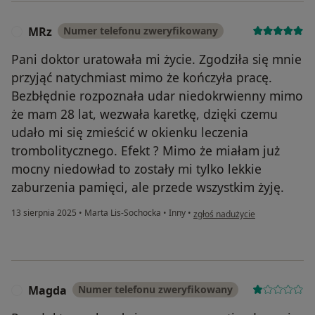
MRz
Numer telefonu zweryfikowany
M
Pani doktor uratowała mi życie. Zgodziła się mnie
przyjąć natychmiast mimo że kończyła pracę.
Bezbłędnie rozpoznała udar niedokrwienny mimo
że mam 28 lat, wezwała karetkę, dzięki czemu
udało mi się zmieścić w okienku leczenia
trombolitycznego. Efekt ? Mimo że miałam już
mocny niedowład to zostały mi tylko lekkie
zaburzenia pamięci, ale przede wszystkim żyję.
w opinii użytkownika MRz
13 sierpnia 2025
•
Marta Lis-Sochocka
•
Inny
•
zgłoś nadużycie
Magda
Numer telefonu zweryfikowany
M