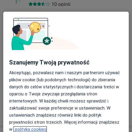
10 opinii
Marek Baprawski
Chirurg
15 opinii
Jarosław Szkurłatowicz
Szanujemy Twoją prywatność
Chirurg
8 opinii
Akceptując, pozwalasz nam i naszym partnerom używać
plików cookie (lub podobnych technologii) do zbierania
danych do celów statystycznych i dostarczania treści w
Janusz Hołysz
oparciu o Twoje zwyczaje przeglądania stron
Chirurg
internetowych. W każdej chwili możesz sprawdzić i
zaktualizować swoje preferencje w ustawieniach. W
ustawieniach znajdziesz również linki do polityk
+ 1 Specjalista
prywatności stron trzecich. Więcej informacji znajdziesz
w
polityka cookies