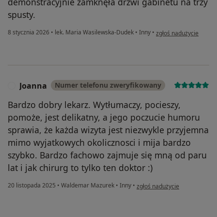
demonstracyjnie zamknęła drzwi gabinetu na trzy
spusty.
w opinii użytkownika K
8 stycznia 2026
•
lek. Maria Wasilewska-Dudek
•
Inny
•
zgłoś nadużycie
Joanna
Numer telefonu zweryfikowany
J
Bardzo dobry lekarz. Wytłumaczy, pocieszy,
pomoże, jest delikatny, a jego poczucie humoru
sprawia, że każda wizyta jest niezwykle przyjemna
mimo wyjatkowych okolicznosci i mija bardzo
szybko. Bardzo fachowo zajmuje się mną od paru
lat i jak chirurg to tylko ten doktor :)
w opinii użytkownika Joanna
20 listopada 2025
•
Waldemar Mazurek
•
Inny
•
zgłoś nadużycie