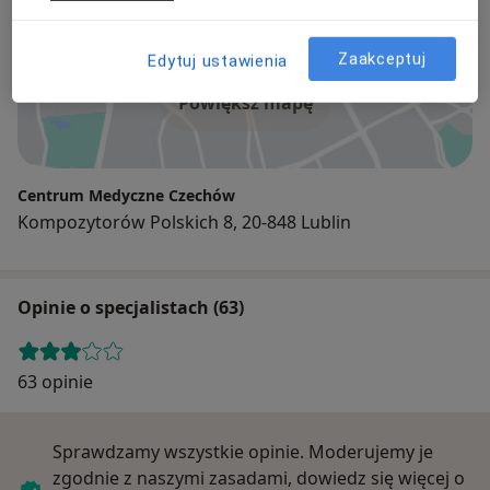
Adres
Zaakceptuj
Edytuj ustawienia
Powiększ mapę
Centrum Medyczne Czechów
Kompozytorów Polskich 8, 20-848 Lublin
Opinie o specjalistach (63)
63 opinie
Sprawdzamy wszystkie opinie. Moderujemy je
zgodnie z naszymi zasadami, dowiedz się więcej o