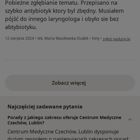
Pobieżne zgłębianie tematu. Przepisano na
szybko antybiotyk ktory byl zbędny. Musiałem
pójść do innego laryngologa i obyło sie bez
abtybiotyku.
w opinii użytkownika
12 sierpnia 2024
•
lek. Maria Wasilewska-Dudek
•
Inny
•
zgłoś nadużycie
Zobacz więcej
Najczęściej zadawane pytania
Porady z jakiego zakresu oferuje Centrum Medyczne
Czechów, Lublin?
Centrum Medyczne Czechów, Lublin dysponuje
dużym zespołem o następujących zakresach porad: