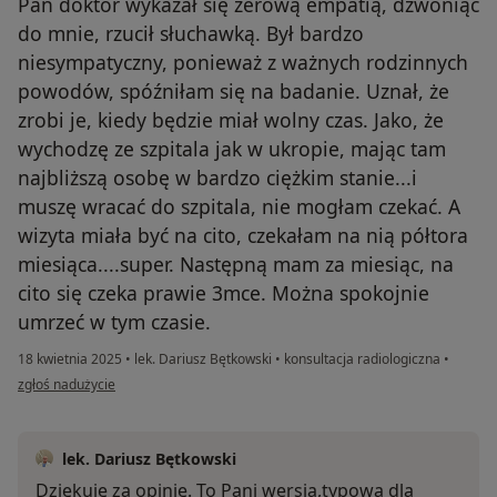
Pan doktor wykazał się zerową empatią, dzwoniąc
do mnie, rzucił słuchawką. Był bardzo
niesympatyczny, ponieważ z ważnych rodzinnych
powodów, spóźniłam się na badanie. Uznał, że
zrobi je, kiedy będzie miał wolny czas. Jako, że
wychodzę ze szpitala jak w ukropie, mając tam
najbliższą osobę w bardzo ciężkim stanie...i
muszę wracać do szpitala, nie mogłam czekać. A
wizyta miała być na cito, czekałam na nią półtora
miesiąca....super. Następną mam za miesiąc, na
cito się czeka prawie 3mce. Można spokojnie
umrzeć w tym czasie.
18 kwietnia 2025
•
lek. Dariusz Bętkowski
•
konsultacja radiologiczna
•
w opinii użytkownika Magda
zgłoś nadużycie
lek. Dariusz Bętkowski
Dziękuję za opinię. To Pani wersja,typowa dla