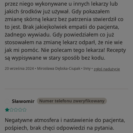
przez niego wykonywane u innych lekarzy lub
jakich środków już używał. Gdy pokazałem
zmianę skórną lekarz bez patrzenia stwierdził co
to jest. Brak jakiejkolwiek empatii do pacjenta,
żadnego wywiadu. Gdy powiedziałem co już
stosowałem na zmianę lekarz odparł, że nie wie
jak mi pomóc. Nie polecam tego lekarza! Recepty
są wypisywane w stary sposób bez kodu.
w opinii użytkownika B
20 września 2024
•
Mirosława Dębska-Ciupak
•
Inny
•
zgłoś nadużycie
Sławomir
Numer telefonu zweryfikowany
S
Negatywne atmosfera i nastawienie do pacjenta,
pośpiech, brak chęci odpowiedzi na pytania.