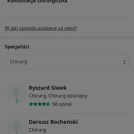
Konsultacja chirurgiczna
W jaki sposób ustalane są ceny?
Specjaliści
Chirurg
Ryszard Siwek
Chirurg, Chirurg dziecięcy
56 opinii
Dariusz Bocheński
Chirurg