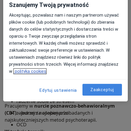
Praca nad konkretnymi obszarami:
Szanujemy Twoją prywatność
zaburzenia lękowe
Akceptując, pozwalasz nam i naszym partnerom używać
plików cookie (lub podobnych technologii) do zbierania
zaburzenia afektywne (m.in. depresja, ChAD)
danych do celów statystycznych i dostarczania treści w
zaburzenia neurorozwojowe (m.in. ADHD,
oparciu o Twoje zwyczaje przeglądania stron
spektrum autyzmu)
internetowych. W każdej chwili możesz sprawdzić i
zaktualizować swoje preferencje w ustawieniach. W
trudności emocjonalne i behawioralne
ustawieniach znajdziesz również linki do polityk
prywatności stron trzecich. Więcej informacji znajdziesz
problemy w relacjach
w
polityka cookies
regulacja emocji
budowanie poczucia własnej wartości
Zaakceptuj
Edytuj ustawienia
Jak pracujemy?
radzenie sobie ze stresem
Pracujemy w
nurcie poznawczo-behawioralnym
(CBT)
zaburzenia osobowości
– jednej z najlepiej przebadanych i
najskuteczniejszych metod psychoterapii.
OCD