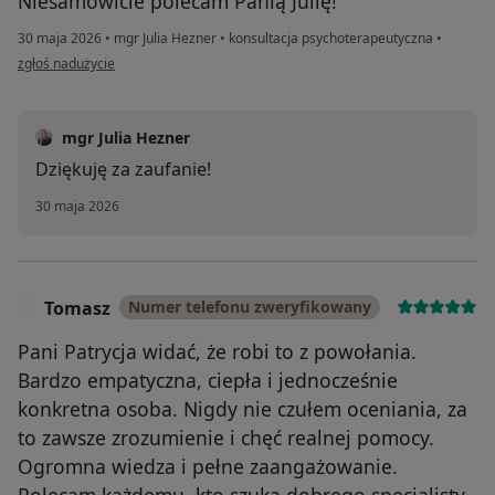
Niesamowicie polecam Panią Julię!
30 maja 2026
•
mgr Julia Hezner
•
konsultacja psychoterapeutyczna
•
w opinii użytkownika Lena
zgłoś nadużycie
mgr Julia Hezner
Dziękuję za zaufanie!
30 maja 2026
Tomasz
Numer telefonu zweryfikowany
T
Pani Patrycja widać, że robi to z powołania.
Bardzo empatyczna, ciepła i jednocześnie
konkretna osoba. Nigdy nie czułem oceniania, za
to zawsze zrozumienie i chęć realnej pomocy.
Ogromna wiedza i pełne zaangażowanie.
Polecam każdemu, kto szuka dobrego specjalisty.