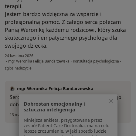
terapii.
Jestem bardzo wdzięczna za wsparcie i
profesjonalną pomoc. Z całego serca polecam
Panią Weronikę każdemu rodzicowi, który szuka
skutecznego i empatycznego psychologa dla
swojego dziecka.
24 kwietnia 2026
•
mgr Weronika Felicja Bandarzewska
•
Konsultacja psychologiczna
•
w opinii użytkownika DT
zgłoś nadużycie
mgr Weronika Felicja Bandarzewska
Serdecznie dziękuję za opinię, życzę wszystkiego
Dobrostan emocjonalny i
dobrego! :)
sztuczna inteligencja
13 maja 2026
Niniejsza ankieta, przygotowana przez
zespół Patient Care Doctoralia, ma na celu
lepsze zrozumienie, w jaki sposób ludzie