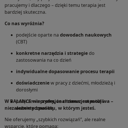
pracujemy i dlaczego – dzięki temu terapia jest
bardziej skuteczna.
Co nas wyróżnia?
podejście oparte na
dowodach naukowych
(CBT)
konkretne narzędzia i strategie
do
zastosowania na co dzień
indywidualne dopasowanie procesu terapii
doświadczenie
w pracy z dziećmi, młodzieżą i
dorosłymi
W BALANCE wierzymy, że zmiana jest możliwa –
połączenie
profesjonalizmu z empatią i
niezależnie od punktu, w którym jesteś.
autentycznością
Nie oferujemy „szybkich rozwiązań”, ale realne
wsparcie, które pomaga: