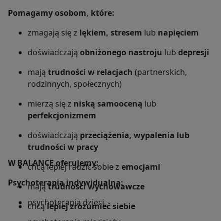
Pomagamy osobom, które:
zmagają się z
lękiem, stresem
lub
napięciem
doświadczają
obniżonego nastroju
lub
depresji
mają
trudności w relacjach
(partnerskich,
rodzinnych, społecznych)
mierzą się z
niską samooceną
lub
perfekcjonizmem
doświadczają
przeciążenia, wypalenia lub
trudności w pracy
W BALANCE oferujemy:
chcą lepiej radzić sobie z
emocjami
Psychoterapia indywidualna:
mają
trudności wychowawcze
psychoterapia dzieci
chcą
lepiej zrozumieć siebie