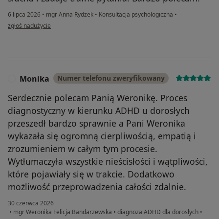
6 lipca 2026
•
mgr Anna Rydzek
•
Konsultacja psychologiczna
•
w opinii użytkownika PK
zgłoś nadużycie
Monika
Numer telefonu zweryfikowany
M
Serdecznie polecam Panią Weronikę. Proces
diagnostyczny w kierunku ADHD u dorosłych
przeszedł bardzo sprawnie a Pani Weronika
wykazała się ogromną cierpliwością, empatią i
zrozumieniem w całym tym procesie.
Wytłumaczyła wszystkie nieścisłości i wątpliwości,
które pojawiały się w trakcie. Dodatkowo
możliwość przeprowadzenia całości zdalnie.
30 czerwca 2026
•
mgr Weronika Felicja Bandarzewska
•
diagnoza ADHD dla dorosłych
•