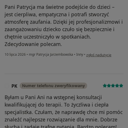
Pani Patrycja ma świetne podejście do dzieci –
jest cierpliwa, empatyczna i potrafi stworzyć
atmosferę zaufania. Dzięki jej profesjonalizmowi i
zaangażowaniu dziecko czuło się bezpiecznie i
chętnie uczestniczyło w spotkaniach.
Zdecydowanie polecam.
w opinii użytkownika Małg
10 lipca 2026
•
mgr Patrycja Jarzembowska
•
Inny
•
zgłoś nadużycie
PK
Numer telefonu zweryfikowany
P
Byłam u Pani Ani na wstępnej konsultacji
kwalifikującej do terapii. To życzliwa i ciepła
specjalistka. Czułam, że naprawdę chce mi pomóc
znaleźć najlepsze rozwiązanie dla mnie. Dobrze
słucha i zadaje trafne pytania. Bardzo polecam!