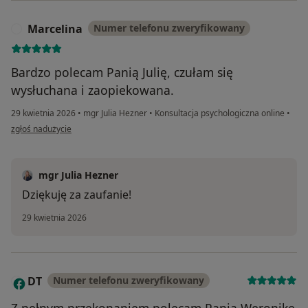
Marcelina
Numer telefonu zweryfikowany
M
Bardzo polecam Panią Julię, czułam się
wysłuchana i zaopiekowana.
29 kwietnia 2026
•
mgr Julia Hezner
•
Konsultacja psychologiczna online
•
w opinii użytkownika Marcelina
zgłoś nadużycie
mgr Julia Hezner
Dziękuję za zaufanie!
29 kwietnia 2026
DT
Numer telefonu zweryfikowany
D