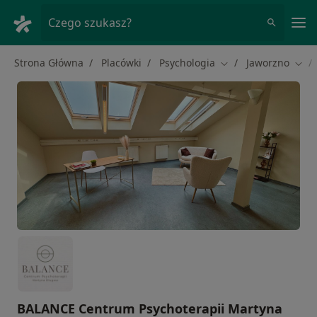
Me
Czego szukasz?
Strona Główna
Placówki
Psychologia
Jaworzno
Zmień miasto
Zmie
BALANCE Centrum Psychoterapii Martyna