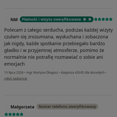
NM
Płatność i wizyta zweryfikowane
N
Polecam z całego serducha, podczas każdej wizyty
czułam się zrozumiana, wysłuchana i zobaczona
jak nigdy, każde spotkanie przebiegało bardzo
gładko i w przyjemnej atmosferze, pomimo że
normalnie nie potrafię rozmawiać o sobie ani
emocjach
15 lipca 2026
•
mgr Martyna Długosz
•
diagnoza ADHD dla dorosłych
•
w opinii użytkownika NM
zgłoś nadużycie
Małgorzata
Numer telefonu zweryfikowany
M