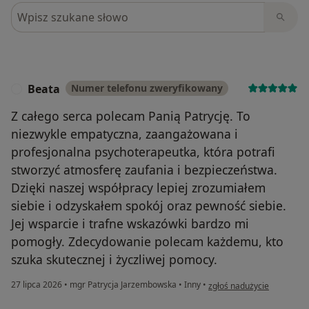
Szukaj w opiniach
Beata
Numer telefonu zweryfikowany
B
Z całego serca polecam Panią Patrycję. To
niezwykle empatyczna, zaangażowana i
profesjonalna psychoterapeutka, która potrafi
stworzyć atmosferę zaufania i bezpieczeństwa.
Dzięki naszej współpracy lepiej zrozumiałem
siebie i odzyskałem spokój oraz pewność siebie.
Jej wsparcie i trafne wskazówki bardzo mi
pomogły. Zdecydowanie polecam każdemu, kto
szuka skutecznej i życzliwej pomocy.
w opinii użytkownika Beat
27 lipca 2026
•
mgr Patrycja Jarzembowska
•
Inny
•
zgłoś nadużycie