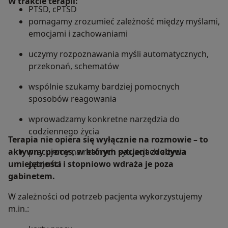
W trakcie terapii:
PTSD, cPTSD
pomagamy zrozumieć zależność między myślami,
emocjami i zachowaniami
uczymy rozpoznawania myśli automatycznych,
przekonań, schematów
wspólnie szukamy bardziej pomocnych
sposobów reagowania
wprowadzamy konkretne narzędzia do
codziennego życia
Terapia nie opiera się wyłącznie na rozmowie – to
aktywny proces, w którym pacjent zdobywa
pracujemy na realnych sytuacjach z życia
umiejętności i stopniowo wdraża je poza
pacjenta
gabinetem.
W zależności od potrzeb pacjenta wykorzystujemy
m.in.: