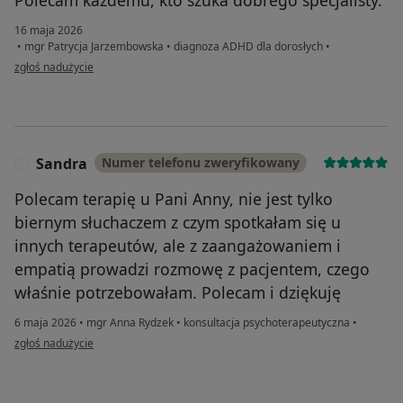
16 maja 2026
•
mgr Patrycja Jarzembowska
•
diagnoza ADHD dla dorosłych
•
w opinii użytkownika Tomasz
zgłoś nadużycie
Sandra
Numer telefonu zweryfikowany
S
Polecam terapię u Pani Anny, nie jest tylko
biernym słuchaczem z czym spotkałam się u
innych terapeutów, ale z zaangażowaniem i
empatią prowadzi rozmowę z pacjentem, czego
właśnie potrzebowałam. Polecam i dziękuję
6 maja 2026
•
mgr Anna Rydzek
•
konsultacja psychoterapeutyczna
•
w opinii użytkownika Sandra
zgłoś nadużycie