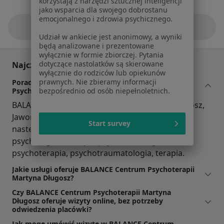
korzystają z narzędzi sztucznej inteligencji
jako wsparcia dla swojego dobrostanu
emocjonalnego i zdrowia psychicznego.
Zobacz więcej
Udział w ankiecie jest anonimowy, a wyniki
będą analizowane i prezentowane
wyłącznie w formie zbiorczej. Pytania
dotyczące nastolatków są skierowane
Najczęściej zadawane pytania
wyłącznie do rodziców lub opiekunów
prawnych. Nie zbieramy informacji
Porady z jakiego zakresu oferuje BALANCE Centrum
bezpośrednio od osób niepełnoletnich.
Psychoterapii Martyna Długosz, Jaworzno?
BALANCE Centrum Psychoterapii Martyna Długosz,
Jaworzno dysponuje dużym zespołem o
Start survey
następujących zakresach porad: psychologia,
psychologia dziecięca, psychoonkologia,
psychoterapia, psychotraumatologia, terapia.
Jakie usługi oferuje BALANCE Centrum Psychoterapii
Martyna Długosz?
Czy BALANCE Centrum Psychoterapii Martyna
Długosz oferuje wizyty online, bez potrzeby
odwiedzenia placówki?
Jak mogę umówić wizytę w BALANCE Centrum