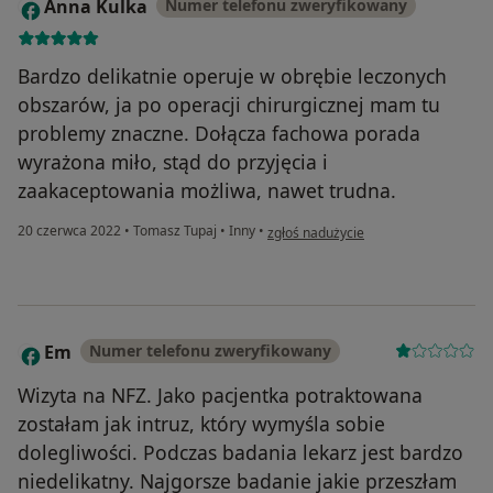
Anna Kulka
Numer telefonu zweryfikowany
A
Bardzo delikatnie operuje w obrębie leczonych
obszarów, ja po operacji chirurgicznej mam tu
problemy znaczne. Dołącza fachowa porada
wyrażona miło, stąd do przyjęcia i
zaakaceptowania możliwa, nawet trudna.
w opinii użytkownika Anna Kulka
20 czerwca 2022
•
Tomasz Tupaj
•
Inny
•
zgłoś nadużycie
Em
Numer telefonu zweryfikowany
E
Wizyta na NFZ. Jako pacjentka potraktowana
zostałam jak intruz, który wymyśla sobie
dolegliwości. Podczas badania lekarz jest bardzo
niedelikatny. Najgorsze badanie jakie przeszłam