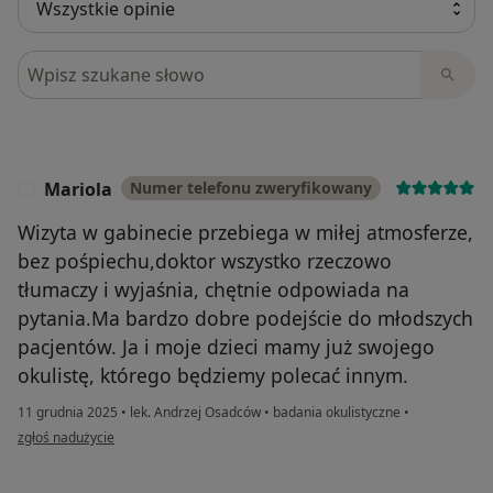
Szukaj w opiniach
Mariola
Numer telefonu zweryfikowany
M
Wizyta w gabinecie przebiega w miłej atmosferze,
bez pośpiechu,doktor wszystko rzeczowo
tłumaczy i wyjaśnia, chętnie odpowiada na
pytania.Ma bardzo dobre podejście do młodszych
pacjentów. Ja i moje dzieci mamy już swojego
okulistę, którego będziemy polecać innym.
11 grudnia 2025
•
lek. Andrzej Osadców
•
badania okulistyczne
•
w opinii użytkownika Mariola
zgłoś nadużycie