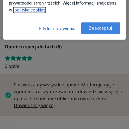
prywatności stron trzecich. Więcej informacji znajdziesz
w
polityka cookies
B&M "MEDYK" Sp. z o.o.
Piekarska 7, 59-220 Legnica
Zaakceptuj
Edytuj ustawienia
Opinie o specjalistach (6)
6 opinii
Sprawdzamy wszystkie opinie. Moderujemy je
zgodnie z naszymi zasadami, dowiedz się więcej o
opiniach i sposobie obliczania gwiazdek na
Dowiedz się więcej o opiniach
Dowiedz się więcej