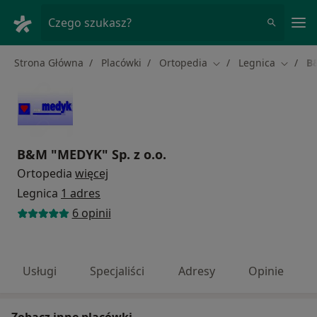
Me
Czego szukasz?
Strona Główna
Placówki
Ortopedia
Legnica
B&
Zmień miasto
Zmień 
B&M "MEDYK" Sp. z o.o.
Ortopedia
więcej
Legnica
1 adres
6 opinii
Usługi
Specjaliści
Adresy
Opinie
Zobacz inne placówki