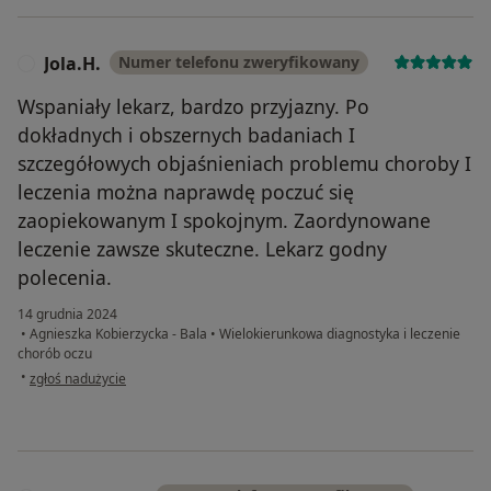
Jola.H.
Numer telefonu zweryfikowany
J
Wspaniały lekarz, bardzo przyjazny. Po
dokładnych i obszernych badaniach I
szczegółowych objaśnieniach problemu choroby I
leczenia można naprawdę poczuć się
zaopiekowanym I spokojnym. Zaordynowane
leczenie zawsze skuteczne. Lekarz godny
polecenia.
14 grudnia 2024
•
Agnieszka Kobierzycka - Bala
•
Wielokierunkowa diagnostyka i leczenie
chorób oczu
w opinii użytkownika Jola.H.
•
zgłoś nadużycie