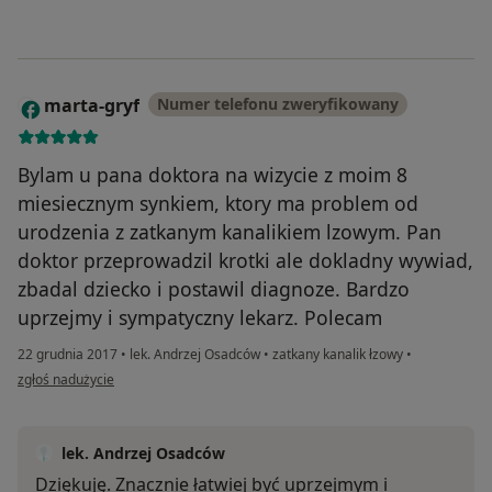
marta-gryf
Numer telefonu zweryfikowany
M
Bylam u pana doktora na wizycie z moim 8
miesiecznym synkiem, ktory ma problem od
urodzenia z zatkanym kanalikiem lzowym. Pan
doktor przeprowadzil krotki ale dokladny wywiad,
zbadal dziecko i postawil diagnoze. Bardzo
uprzejmy i sympatyczny lekarz. Polecam
22 grudnia 2017
•
lek. Andrzej Osadców
•
zatkany kanalik łzowy
•
w opinii użytkownika marta-gryf
zgłoś nadużycie
lek. Andrzej Osadców
Dziękuję. Znacznie łatwiej być uprzejmym i