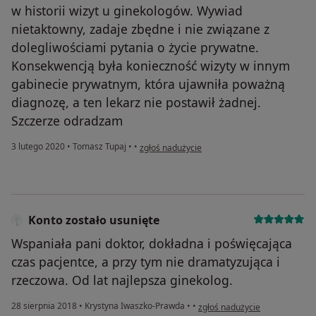
w historii wizyt u ginekologów. Wywiad
nietaktowny, zadaje zbędne i nie związane z
dolegliwościami pytania o życie prywatne.
Konsekwencją była konieczność wizyty w innym
gabinecie prywatnym, która ujawniła poważną
diagnozę, a ten lekarz nie postawił żadnej.
Szczerze odradzam
w opinii użytkownika Em
3 lutego 2020
•
Tomasz Tupaj
•
•
zgłoś nadużycie
Konto zostało usunięte
Wspaniała pani doktor, dokładna i poświęcająca
czas pacjentce, a przy tym nie dramatyzująca i
rzeczowa. Od lat najlepsza ginekolog.
w opinii użytkownika Konto zo
28 sierpnia 2018
•
Krystyna Iwaszko-Prawda
•
•
zgłoś nadużycie