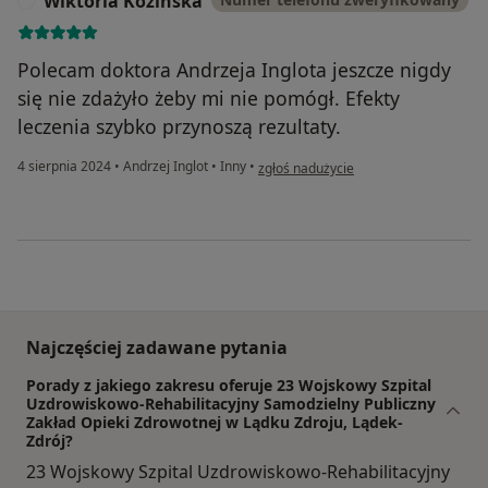
Wiktoria Kozińska
W
Polecam doktora Andrzeja Inglota jeszcze nigdy
się nie zdażyło żeby mi nie pomógł. Efekty
leczenia szybko przynoszą rezultaty.
w opinii użytkownika Wiktoria Kozińsk
4 sierpnia 2024
•
Andrzej Inglot
•
Inny
•
zgłoś nadużycie
Najczęściej zadawane pytania
Porady z jakiego zakresu oferuje 23 Wojskowy Szpital
Uzdrowiskowo-Rehabilitacyjny Samodzielny Publiczny
Zakład Opieki Zdrowotnej w Lądku Zdroju, Lądek-
Zdrój?
23 Wojskowy Szpital Uzdrowiskowo-Rehabilitacyjny