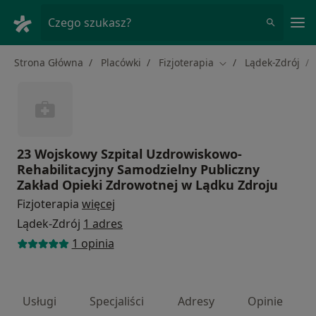
Me
Czego szukasz?
Strona Główna
Placówki
Fizjoterapia
Lądek-Zdrój
Zmień miasto
23 Wojskowy Szpital Uzdrowiskowo-
Rehabilitacyjny Samodzielny Publiczny
Zakład Opieki Zdrowotnej w Lądku Zdroju
Fizjoterapia
więcej
Lądek-Zdrój
1 adres
1 opinia
Usługi
Specjaliści
Adresy
Opinie