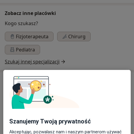
Zobacz inne placówki
Kogo szukasz?
Fizjoterapeuta
Chirurg
Pediatra
Szukaj innej specjalizacji
Usługi
Masaż
Ćwiczenia
Szanujemy Twoją prywatność
Akceptując, pozwalasz nam i naszym partnerom używać