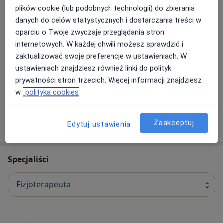
Fizykoterapia
plików cookie (lub podobnych technologii) do zbierania
danych do celów statystycznych i dostarczania treści w
oparciu o Twoje zwyczaje przeglądania stron
Kinezyterapia
internetowych. W każdej chwili możesz sprawdzić i
zaktualizować swoje preferencje w ustawieniach. W
Taping (plastrowanie)
ustawieniach znajdziesz również linki do polityk
prywatności stron trzecich. Więcej informacji znajdziesz
+ 1 usługa
w
polityka cookies
Zaakceptuj
Edytuj ustawienia
W jaki sposób ustalane są ceny?
Specjaliści
Fizjoterapeuta