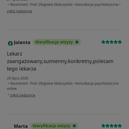
•
Neuromed - Piotr Zbigniew Słabczyński
•
konsultacja psychiatryczna
•
w opinii użytkownika AgaSz
zgłoś nadużycie
Jolanta
Weryfikacja wizyty
J
Lekarz
zaangażowany,sumienny,konkretny,polecam
tego lekarza
20 lipca 2026
•
Neuromed - Piotr Zbigniew Słabczyński
•
Konsultacja psychiatryczna
online
w opinii użytkownika Jolanta
•
zgłoś nadużycie
Marta
Weryfikacja wizyty
M