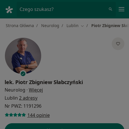
Me
Czego szukasz?
Strona Główna
Neurolog
Lublin
Piotr Zbigniew Sła
Zmień miasto
lek.
Piotr Zbigniew Słabczyński
O specjalizacjach
Neurolog
·
Więcej
Lublin
2 adresy
Nr PWZ: 1191296
144 opinie