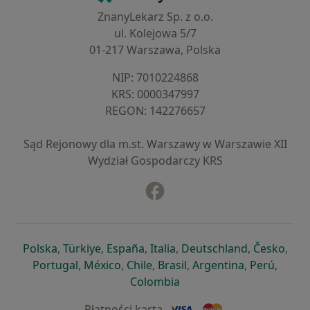
ZnanyLekarz Sp. z o.o.
ul. Kolejowa 5/7
01-217 Warszawa, Polska
NIP: ⁠7010224868
KRS: ⁠0000347997
REGON: ⁠142276657
Sąd Rejonowy dla m.st. Warszawy w Warszawie XII
Wydział Gospodarczy KRS
Facebook
otwiera się w nowej karcie
otwiera się w nowej karcie
otwiera się w nowej karcie
otwiera się w nowej karcie
otwiera się w nowej karci
otwiera się
otwi
Polska
,
Türkiye
,
España
,
Italia
,
Deutschland
,
Česko
,
otwiera się w nowej karcie
otwiera się w nowej karcie
otwiera się w nowej karcie
otwiera się w nowej kar
otwiera się 
otwier
Portugal
,
México
,
Chile
,
Brasil
,
Argentina
,
Perú
,
otwiera się w nowej karc
Colombia
Płatności kartą