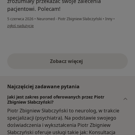
zrozumiały przekazać swoje zalecenia
pacjentowi. Polecam!
5 czerwca 2026
•
Neuromed - Piotr Zbigniew Słabczyński
•
Inny
•
w opinii użytkownika Dawid
zgłoś nadużycie
Zobacz więcej
opinie powyżej
Najczęściej zadawane pytania
Jaki jest zakres porad oferowanych przez Piotr
Zbigniew Słabczyński?
Piotr Zbigniew Słabczyński to neurolog, w trakcie
specjalizacji (psychiatra). Na podstawie swojego
doświadczenia i wykształcenia Piotr Zbigniew
Słabczyński oferuje usługi takie jak: Konsultacja