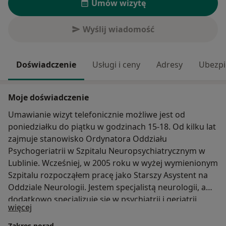
Umów wizytę
Wyślij wiadomość
Doświadczenie
Usługi i ceny
Adresy
Ubezpi
Moje doświadczenie
Umawianie wizyt telefonicznie możliwe jest od
poniedziałku do piątku w godzinach 15-18. Od kilku lat
zajmuje stanowisko Ordynatora Oddziału
Psychogeriatrii w Szpitalu Neuropsychiatrycznym w
Lublinie. Wcześniej, w 2005 roku w wyżej wymienionym
Szpitalu rozpocząłem pracę jako Starszy Asystent na
Oddziale Neurologii. Jestem specjalistą neurologii, a
dodatkowo specjalizuję się w psychiatrii i geriatrii.
O mnie
więcej
Ukończyłem Wydział Lekarski Akademii Medycznej w
Lublinie w 1995 r. Od 2005 r. koncentruję się na
Zakres porad