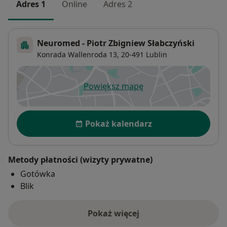
Adres 1
Online
Adres 2
Neuromed - Piotr Zbigniew Słabczyński
Konrada Wallenroda 13,
20-491
Lublin
Powiększ mapę
otwiera się w nowej karcie
Dostępność
Pokaż kalendarz
Metody płatności (wizyty prywatne)
Gotówka
Blik
Pokaż więcej
o adresie