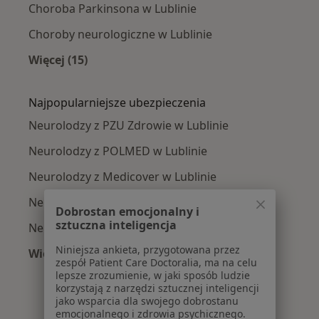
Choroba Parkinsona w Lublinie
Choroby neurologiczne w Lublinie
Więcej (15)
Więcej w kategorii: Najczęście leczone chorob
Najpopularniejsze ubezpieczenia
Neurolodzy z PZU Zdrowie w Lublinie
Neurolodzy z POLMED w Lublinie
Neurolodzy z Medicover w Lublinie
Neurolodzy z Enel-med w Lublinie
Dobrostan emocjonalny i
sztuczna inteligencja
Neurolodzy z Compensa w Lublinie
Niniejsza ankieta, przygotowana przez
Więcej (3)
zespół Patient Care Doctoralia, ma na celu
Więcej w kategorii: Najpopularniejsze ubezpie
lepsze zrozumienie, w jaki sposób ludzie
korzystają z narzędzi sztucznej inteligencji
jako wsparcia dla swojego dobrostanu
emocjonalnego i zdrowia psychicznego.