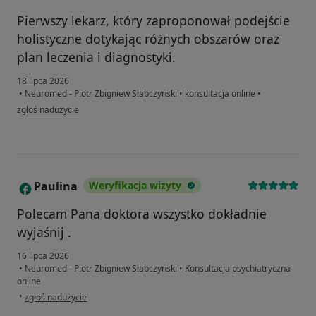
Pierwszy lekarz, który zaproponował podejście
holistyczne dotykając różnych obszarów oraz
plan leczenia i diagnostyki.
18 lipca 2026
•
Neuromed - Piotr Zbigniew Słabczyński
•
konsultacja online
•
w opinii użytkownika Marta
zgłoś nadużycie
Paulina
Weryfikacja wizyty
P
Polecam Pana doktora wszystko dokładnie
wyjaśnij .
16 lipca 2026
•
Neuromed - Piotr Zbigniew Słabczyński
•
Konsultacja psychiatryczna
online
w opinii użytkownika Paulina
•
zgłoś nadużycie