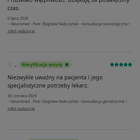
czas.
6 lipca 2026
•
Neuromed - Piotr Zbigniew Słabczyński
•
Konsultacja neurologiczna
•
w opinii użytkownika Radek
zgłoś nadużycie
.
Weryfikacja wizyty
Niezwykle uważny na pacjenta i jego
specjalistyczne potrzeby lekarz.
30 czerwca 2026
•
Neuromed - Piotr Zbigniew Słabczyński
•
konsultacja geriatryczna
•
w opinii użytkownika .
zgłoś nadużycie