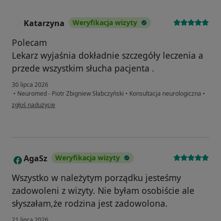
Katarzyna
Weryfikacja wizyty
K
Polecam
Lekarz wyjaśnia dokładnie szczegóły leczenia a
przede wszystkim słucha pacjenta .
30 lipca 2026
•
Neuromed - Piotr Zbigniew Słabczyński
•
Konsultacja neurologiczna
•
w opinii użytkownika Katarzyna
zgłoś nadużycie
AgaSz
Weryfikacja wizyty
A
Wszystko w należytym porządku jesteśmy
zadowoleni z wizyty. Nie byłam osobiście ale
słyszałam,że rodzina jest zadowolona.
21 lipca 2026