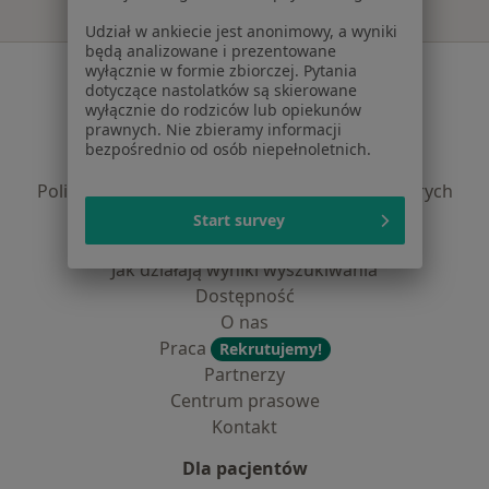
Udział w ankiecie jest anonimowy, a wyniki
będą analizowane i prezentowane
Serwis
wyłącznie w formie zbiorczej. Pytania
dotyczące nastolatków są skierowane
wyłącznie do rodziców lub opiekunów
Regulamin
prawnych. Nie zbieramy informacji
Polityka prywatności pacjentów
bezpośrednio od osób niepełnoletnich.
Polityka prywatności profesjonalistów
Polityka prywatności dla profesjonalistów, których
dane pozyskaliśmy samodzielnie
Start survey
Polityka cookies
Jak działają wyniki wyszukiwania
Dostępność
O nas
Praca
Rekrutujemy!
Partnerzy
Centrum prasowe
Kontakt
Dla pacjentów