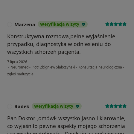
Marzena
Weryfikacja wizyty
M
Konstruktywna rozmowa,pełne wyjaśnienie
przypadku, diagnostyka w odniesieniu do
wszystkich schorzeń pacjenta.
7 lipca 2026
•
Neuromed - Piotr Zbigniew Słabczyński
•
Konsultacja neurologiczna
•
w opinii użytkownika Marzena
zgłoś nadużycie
Radek
Weryfikacja wizyty
R
Pan Doktor ,omówił wszystko jasno i klarownie,
co wyjaśniło pewne aspekty mojego schorzenia
i rozwiało wątpliwości. Dziękuję za poświęcony