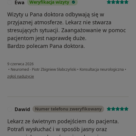
Ewa
Weryfikacja wizyty
E
Wizyty u Pana doktora odbywają się w
przyjaznej atmosferze. Lekarz nie stwarza
stresujących sytuacji. Zaangażowanie w pomoc
pacjentom jest naprawdę duże.
Bardzo polecam Pana doktora.
9 czerwca 2026
•
Neuromed - Piotr Zbigniew Słabczyński
•
Konsultacja neurologiczna
•
w opinii użytkownika Ewa
zgłoś nadużycie
Dawid
Numer telefonu zweryfikowany
D
Lekarz ze świetnym podejściem do pacjenta.
Potrafi wysłuchać i w sposób jasny oraz