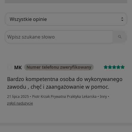
Szukaj w opiniach
MK
Numer telefonu zweryfikowany
M
Bardzo kompetentna osoba do wykonywanego
zawodu , chęć i zaangażowanie w pomoc.
21 lipca 2025
•
Piotr Krzak Prywatna Praktyka Lekarska
•
Inny
•
w opinii użytkownika MK
zgłoś nadużycie