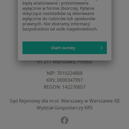
Dla placówek medycznych
będą analizowane i prezentowane
Noa Notes
wyłącznie w formie zbiorczej. Pytania
nowość
dotyczące nastolatków są skierowane
Baza wiedzy
wyłącznie do rodziców lub opiekunów
Centrum Pomocy dla Specjalisty
prawnych. Nie zbieramy informacji
bezpośrednio od osób niepełnoletnich.
Kontakt
ZnanyLekarz - Strona główna
ZnanyLekarz Sp. z o.o.
Start survey
ul. Kolejowa 5/7
01-217 Warszawa, Polska
NIP: ⁠7010224868
KRS: ⁠0000347997
REGON: ⁠142276657
Sąd Rejonowy dla m.st. Warszawy w Warszawie XII
Wydział Gospodarczy KRS
Facebook
otwiera się w nowej karcie