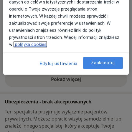
Piotr Krzak Prywatna Praktyka Lekarska
danych do celów statystycznych i dostarczania treści w
ul. Os. Jagiellonów 7a,
37-600
Lubaczów
oparciu o Twoje zwyczaje przeglądania stron
internetowych. W każdej chwili możesz sprawdzić i
zaktualizować swoje preferencje w ustawieniach. W
Powiększ mapę
otwiera się w nowej karcie
ustawieniach znajdziesz również linki do polityk
prywatności stron trzecich. Więcej informacji znajdziesz
Dostępność
W tym gabinecie nie można umawiać wizyt przez
w
polityka cookies
internet
Co mam zrobić w tej sytuacji?
Zaakceptuj
Edytuj ustawienia
Pokaż więcej
o adresie
Ubezpieczenia - brak akceptowanych
Ten specjalista przyjmuje wyłącznie pacjentów
prywatnych. Możesz opłacić wizytę samodzielnie lub
znaleźć innego specjalistę, który akceptuje Twoje