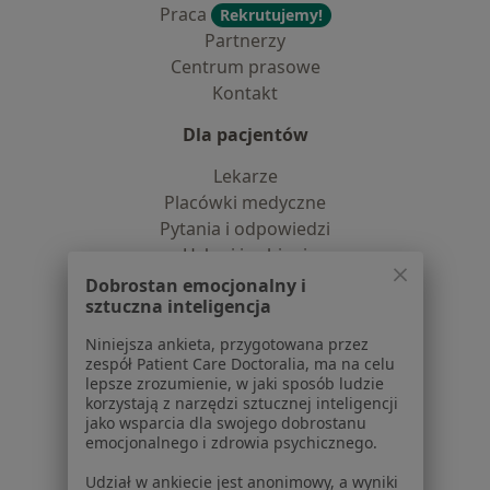
Praca
Rekrutujemy!
Partnerzy
Centrum prasowe
Kontakt
Dla pacjentów
Lekarze
Placówki medyczne
Pytania i odpowiedzi
Usługi i zabiegi
Choroby
Dobrostan emocjonalny i
sztuczna inteligencja
Pomoc
Aplikacje mobilne
Niniejsza ankieta, przygotowana przez
Blog dla pacjentów
zespół Patient Care Doctoralia, ma na celu
lepsze zrozumienie, w jaki sposób ludzie
Dla profesjonalistów
korzystają z narzędzi sztucznej inteligencji
jako wsparcia dla swojego dobrostanu
Cennik
emocjonalnego i zdrowia psychicznego.
Dla lekarzy
Udział w ankiecie jest anonimowy, a wyniki