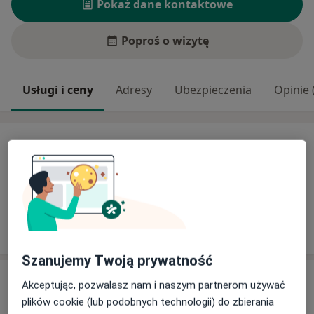
Pokaż dane kontaktowe
Poproś o wizytę
Usługi i ceny
Adresy
Ubezpieczenia
Opinie 
Usługi i ceny
Brak informacji o usługach i cenach
Ten lekarz nie dodał jeszcze informacji o usługach i
cenach.
Szanujemy Twoją prywatność
Adres
Akceptując, pozwalasz nam i naszym partnerom używać
plików cookie (lub podobnych technologii) do zbierania