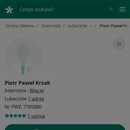
Me
Czego szukasz?
Strona Główna
Internista
Lubaczów
Piotr Paweł Kr
Zmień miasto
Piotr Paweł Krzak
O specjalizacjach
Internista
·
Więcej
Lubaczów
1 adres
Nr PWZ: 7765880
1 opinia