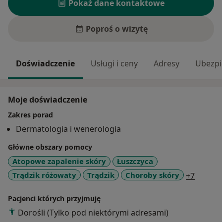
Pokaż dane kontaktowe
Poproś o wizytę
Doświadczenie
Usługi i ceny
Adresy
Ubezpi
Moje doświadczenie
Zakres porad
Dermatologia i wenerologia
Główne obszary pomocy
Atopowe zapalenie skóry
Łuszczyca
a11y_s
Trądzik różowaty
Trądzik
Choroby skóry
+7
Pacjenci których przyjmuję
Dorośli (Tylko pod niektórymi adresami)