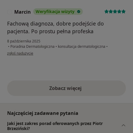
Marcin
Weryfikacja wizyty
M
Fachową diagnoza, dobre podejście do
pacjenta. Po prostu pełna profeska
8 października 2025
•
Poradnia Dermatologiczna
•
konsultacja dermatologiczna
•
w opinii użytkownika Marcin
zgłoś nadużycie
Zobacz więcej
opinie powyżej
Najczęściej zadawane pytania
Jaki jest zakres porad oferowanych przez Piotr
Brzeziński?