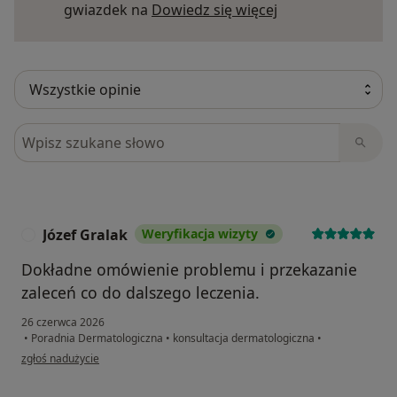
Dowiedz się więce
gwiazdek na
Dowiedz się więcej
Szukaj w opiniach
Józef Gralak
Weryfikacja wizyty
J
Dokładne omówienie problemu i przekazanie
zaleceń co do dalszego leczenia.
26 czerwca 2026
•
Poradnia Dermatologiczna
•
konsultacja dermatologiczna
•
w opinii użytkownika Józef Gralak
zgłoś nadużycie