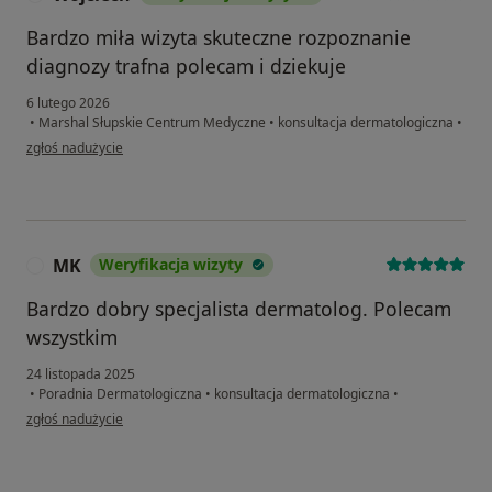
Bardzo miła wizyta skuteczne rozpoznanie
diagnozy trafna polecam i dziekuje
6 lutego 2026
•
Marshal Słupskie Centrum Medyczne
•
konsultacja dermatologiczna
•
w opinii użytkownika Wojciech
zgłoś nadużycie
MK
Weryfikacja wizyty
M
Bardzo dobry specjalista dermatolog. Polecam
wszystkim
24 listopada 2025
•
Poradnia Dermatologiczna
•
konsultacja dermatologiczna
•
w opinii użytkownika MK
zgłoś nadużycie