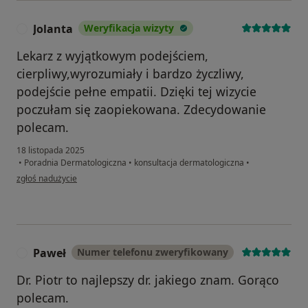
Jolanta
Weryfikacja wizyty
J
Lekarz z wyjątkowym podejściem,
cierpliwy,wyrozumiały i bardzo życzliwy,
podejście pełne empatii. Dzięki tej wizycie
poczułam się zaopiekowana. Zdecydowanie
polecam.
18 listopada 2025
•
Poradnia Dermatologiczna
•
konsultacja dermatologiczna
•
w opinii użytkownika Jolanta
zgłoś nadużycie
Paweł
Numer telefonu zweryfikowany
P
Dr. Piotr to najlepszy dr. jakiego znam. Gorąco
polecam.