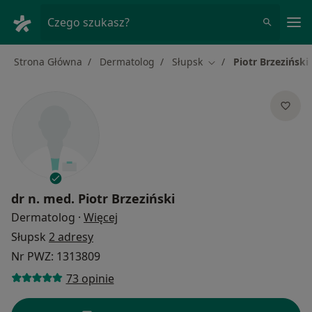
Me
Czego szukasz?
Strona Główna
Dermatolog
Słupsk
Piotr Brzeziński
Zmień miasto
dr n. med.
Piotr Brzeziński
O specjalizacjach
Dermatolog
·
Więcej
Słupsk
2 adresy
Nr PWZ: 1313809
73 opinie