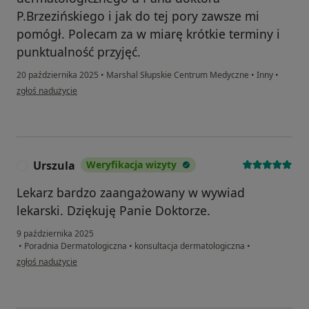
P.Brzezińskiego i jak do tej pory zawsze mi
pomógł. Polecam za w miarę krótkie terminy i
punktualność przyjęć.
20 października 2025
•
Marshal Słupskie Centrum Medyczne
•
Inny
•
w opinii użytkownika Małgorzata
zgłoś nadużycie
Urszula
Weryfikacja wizyty
U
Lekarz bardzo zaangażowany w wywiad
lekarski. Dziękuję Panie Doktorze.
9 października 2025
•
Poradnia Dermatologiczna
•
konsultacja dermatologiczna
•
w opinii użytkownika Urszula
zgłoś nadużycie