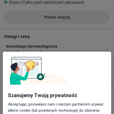
Dzieci (Tylko pod niektórymi adresami)
Pokaż więcej
o doświadczeniu
Usługi i ceny
Konsultacja dermatologiczna
Od 200 zł
Szczegóły
W jaki sposób ustalane są ceny?
Adresy (2)
Szanujemy Twoją prywatność
Adres 1
Adres 2
Akceptując, pozwalasz nam i naszym partnerom używać
plików cookie (lub podobnych technologii) do zbierania