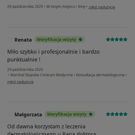
w opinii użytkownika Paweł
29 października 2025
•
W innym miejscu
•
Inny
•
zgłoś nadużycie
Renata
Weryfikacja wizyty
R
Miło szybko i profesjonalnie i bardzo
punktualnie !
29 października 2025
•
Marshal Słupskie Centrum Medyczne
•
konsultacja dermatologiczna
•
w opinii użytkownika Renata
zgłoś nadużycie
Małgorzata
Weryfikacja wizyty
M
Od dawna korzystam z leczenia
dermatologicznego u Pana doktora