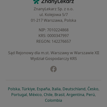
ZnanyLekarz Sp. z o.o.
ul. Kolejowa 5/7
01-217 Warszawa, Polska
NIP: ⁠7010224868
KRS: ⁠0000347997
REGON: ⁠142276657
Sąd Rejonowy dla m.st. Warszawy w Warszawie XII
Wydział Gospodarczy KRS
Facebook
otwiera się w nowej karcie
otwiera się w nowej karcie
otwiera się w nowej karcie
otwiera się w nowej karcie
otwiera się w nowej karci
otwiera się
otwi
Polska
,
Türkiye
,
España
,
Italia
,
Deutschland
,
Česko
,
otwiera się w nowej karcie
otwiera się w nowej karcie
otwiera się w nowej karcie
otwiera się w nowej kar
otwiera się 
otwier
Portugal
,
México
,
Chile
,
Brasil
,
Argentina
,
Perú
,
otwiera się w nowej karc
Colombia