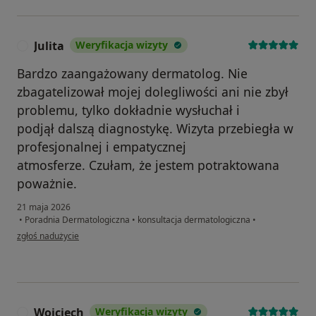
Julita
Weryfikacja wizyty
J
Bardzo zaangażowany dermatolog. Nie
zbagatelizował mojej dolegliwości ani nie zbył
problemu, tylko dokładnie wysłuchał i
podjął dalszą diagnostykę. Wizyta przebiegła w
profesjonalnej i empatycznej
atmosferze. Czułam, że jestem potraktowana
poważnie.
21 maja 2026
•
Poradnia Dermatologiczna
•
konsultacja dermatologiczna
•
w opinii użytkownika Julita
zgłoś nadużycie
Wojciech
Weryfikacja wizyty
W