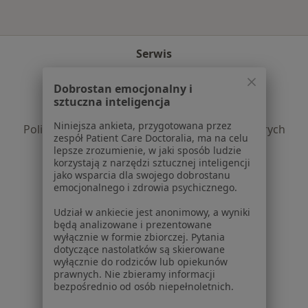
Serwis
Regulamin
Dobrostan emocjonalny i
Polityka prywatności pacjentów
sztuczna inteligencja
Polityka prywatności profesjonalistów
Niniejsza ankieta, przygotowana przez
Polityka prywatności dla profesjonalistów, których
zespół Patient Care Doctoralia, ma na celu
dane pozyskaliśmy samodzielnie
lepsze zrozumienie, w jaki sposób ludzie
Polityka cookies
korzystają z narzędzi sztucznej inteligencji
jako wsparcia dla swojego dobrostanu
Jak działają wyniki wyszukiwania
emocjonalnego i zdrowia psychicznego.
Dostępność
O nas
Udział w ankiecie jest anonimowy, a wyniki
będą analizowane i prezentowane
Praca
Rekrutujemy!
wyłącznie w formie zbiorczej. Pytania
Partnerzy
dotyczące nastolatków są skierowane
Centrum prasowe
wyłącznie do rodziców lub opiekunów
prawnych. Nie zbieramy informacji
Kontakt
bezpośrednio od osób niepełnoletnich.
Dla pacjentów