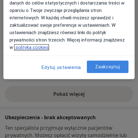
danych do celów statystycznych i dostarczania treści w
Marshal Słupskie Centrum Medyczne
oparciu o Twoje zwyczaje przeglądania stron
Marszałka Józefa Piłsudskiego 18,
76-200
Słupsk
internetowych. W każdej chwili możesz sprawdzić i
zaktualizować swoje preferencje w ustawieniach. W
ustawieniach znajdziesz również linki do polityk
Powiększ mapę
otwiera się w nowej karcie
prywatności stron trzecich. Więcej informacji znajdziesz
w
polityka cookies
Dostępność
W tym gabinecie nie można umawiać wizyt przez
internet
Zaakceptuj
Edytuj ustawienia
Co mam zrobić w tej sytuacji?
Pokaż więcej
o adresie
Ubezpieczenia - brak akceptowanych
Ten specjalista przyjmuje wyłącznie pacjentów
prywatnych. Możesz opłacić wizytę samodzielnie lub