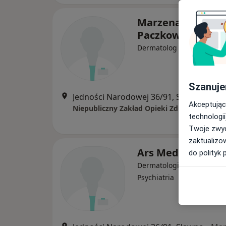
Marzena Aurelia
Paczkowska
Dermatolog
Szanuje
Jedności Narodowej 36/91, Sławno
•
Ma
Akceptując
technologii
Twoje zwyc
zaktualizo
Ars Medica - filia
do polityk 
Dermatologia, Ginekologia
Psychiatria