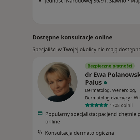
Jedności Narodowej 36/91, Sławno
•
Ma
Dostępne konsultacje online
Specjaliści w Twojej okolicy nie mają dostępn
Bezpieczne płatności
dr Ewa Polanowsk
Palus
Dermatolog, Wenerolog,
·
Wi
Dermatolog dziecięcy
1708 opinii
Popularny specjalista: pacjenci chętnie 
online
Konsultacja dermatologiczna