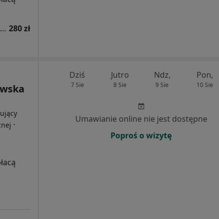
Konsultacja dermatologiczna online (kolejna wizyta)
280 zł
Dziś
Jutro
Ndz,
Pon,
7 Sie
8 Sie
9 Sie
10 Sie
awska
ujący
Umawianie online nie jest dostępne
·
znej
Poproś o wizytę
płacą
3