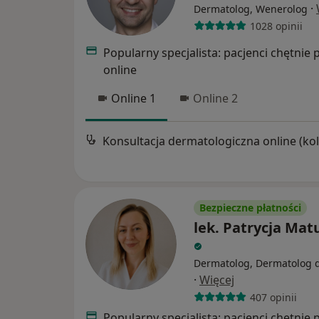
·
Dermatolog, Wenerolog
1028 opinii
Popularny specjalista: pacjenci chętnie 
online
Online 1
Online 2
Bezpieczne płatności
lek. Patrycja Mat
Dermatolog, Dermatolog d
·
Więcej
407 opinii
Popularny specjalista: pacjenci chętnie 