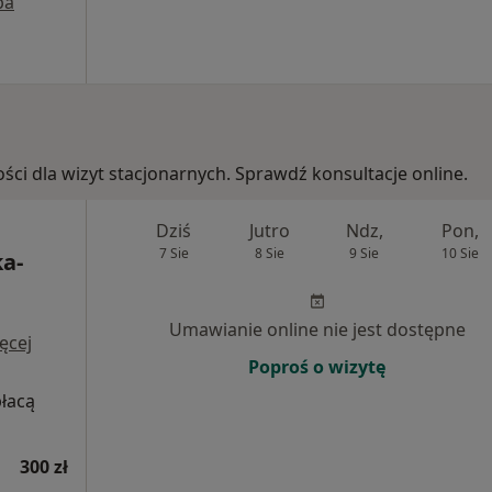
pa
ości dla wizyt stacjonarnych. Sprawdź konsultacje online.
Dziś
Jutro
Ndz,
Pon,
7 Sie
8 Sie
9 Sie
10 Sie
a-
Umawianie online nie jest dostępne
ęcej
Poproś o wizytę
płacą
300 zł