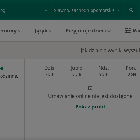
acja, badanie lub nazwisko
miasto lub dzielnica
erminy
Język
Przyjmuje dzieci
Wi
Jak działają wyniki wysz
Dziś
Jutro
Ndz,
Pon,
7 Sie
8 Sie
9 Sie
10 Sie
rodzinna,
Umawianie online nie jest dostępne
Pokaż profil