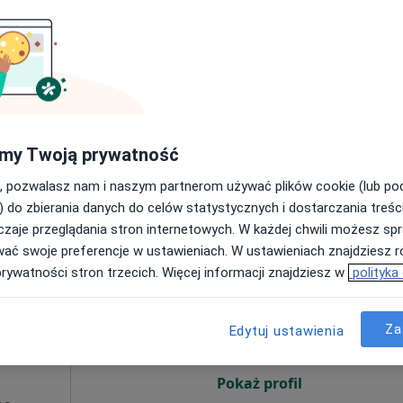
Dziś
Jutro
Ndz,
Pon,
7 Sie
8 Sie
9 Sie
10 Sie
Umawianie online nie jest dostępne
Poproś o wizytę
my Twoją prywatność
pa
, pozwalasz nam i naszym partnerom używać plików cookie (lub p
Niepubliczny Zakład Opieki Zdrowotnej "ARS MEDICA"
) do zbierania danych do celów statystycznych i dostarczania treśc
zaje przeglądania stron internetowych. W każdej chwili możesz spr
wać swoje preferencje w ustawieniach. W ustawieniach znajdziesz ró
Dziś
Jutro
Ndz,
Pon,
prywatności stron trzecich. Więcej informacji znajdziesz w
polityka
7 Sie
8 Sie
9 Sie
10 Sie
,
Za
Edytuj ustawienia
Umawianie online nie jest dostępne
Pokaż profil