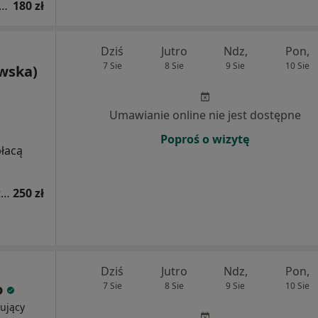
tacja z zakresu medycyny estetycznej
180 zł
Dziś
Jutro
Ndz,
Pon,
7 Sie
8 Sie
9 Sie
10 Sie
owska)
Umawianie online nie jest dostępne
Poproś o wizytę
płacą
Konsultacja dermatologiczna - leczenie trądziku
250 zł
Dziś
Jutro
Ndz,
Pon,
o
7 Sie
8 Sie
9 Sie
10 Sie
ujący