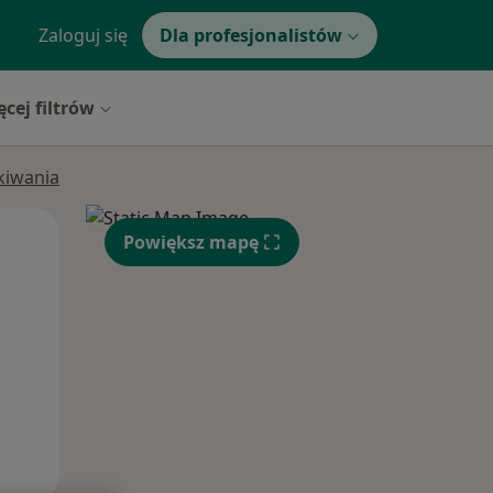
Zaloguj się
Dla profesjonalistów
ęcej filtrów
ukiwania
Wt,
Śr,
Czw,
Powiększ mapę
11 Sie
12 Sie
13 Sie