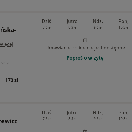
Dziś
Jutro
Ndz,
Pon,
7 Sie
8 Sie
9 Sie
10 Sie
yńska-
Więcej
Umawianie online nie jest dostępne
Poproś o wizytę
płacą
170 zł
Dziś
Jutro
Ndz,
Pon,
7 Sie
8 Sie
9 Sie
10 Sie
rewicz