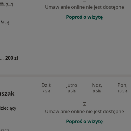
Więcej
Umawianie online nie jest dostępne
Poproś o wizytę
płacą
Konsultacja dermatologiczna online (kolejna wizyta)
200 zł
Dziś
Jutro
Ndz,
Pon,
7 Sie
8 Sie
9 Sie
10 Sie
uszak
ziecięcy
Umawianie online nie jest dostępne
Poproś o wizytę
płacą