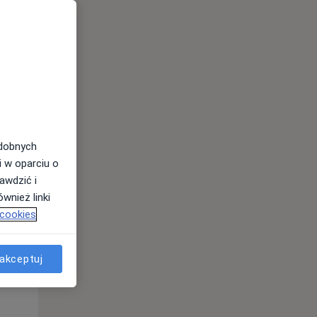
Wt,
Śr,
Czw,
11 Sie
12 Sie
13 Sie
odobnych
i w oparciu o
awdzić i
wnież linki
Wt,
Śr,
Czw,
 cookies
11 Sie
12 Sie
13 Sie
akceptuj