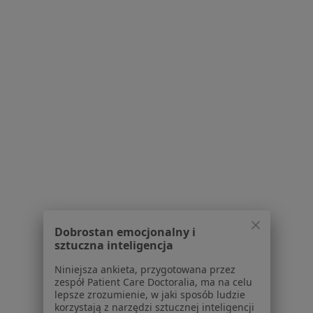
Blog dla pacjentów
Dla profesjonalistów
Cennik
Dla lekarzy
Dla placówek medycznych
Noa Notes
nowość
Baza wiedzy
Centrum Pomocy dla Specjalisty
Kontakt
ZnanyLekarz - Strona główna
ZnanyLekarz Sp. z o.o.
ul. Kolejowa 5/7
Dobrostan emocjonalny i
01-217 Warszawa, Polska
sztuczna inteligencja
Niniejsza ankieta, przygotowana przez
NIP: ⁠7010224868
zespół Patient Care Doctoralia, ma na celu
KRS: ⁠0000347997
lepsze zrozumienie, w jaki sposób ludzie
REGON: ⁠142276657
korzystają z narzędzi sztucznej inteligencji