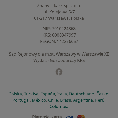
ZnanyLekarz Sp. z o.o.
ul. Kolejowa 5/7
01-217 Warszawa, Polska
NIP: ⁠7010224868
KRS: ⁠0000347997
REGON: ⁠142276657
Sąd Rejonowy dla m.st. Warszawy w Warszawie XII
Wydział Gospodarczy KRS
Facebook
otwiera się w nowej karcie
otwiera się w nowej karcie
otwiera się w nowej karcie
otwiera się w nowej karcie
otwiera się w nowej karci
otwiera się
otwi
Polska
,
Türkiye
,
España
,
Italia
,
Deutschland
,
Česko
,
otwiera się w nowej karcie
otwiera się w nowej karcie
otwiera się w nowej karcie
otwiera się w nowej kar
otwiera się 
otwier
Portugal
,
México
,
Chile
,
Brasil
,
Argentina
,
Perú
,
otwiera się w nowej karc
Colombia
Płatności kartą