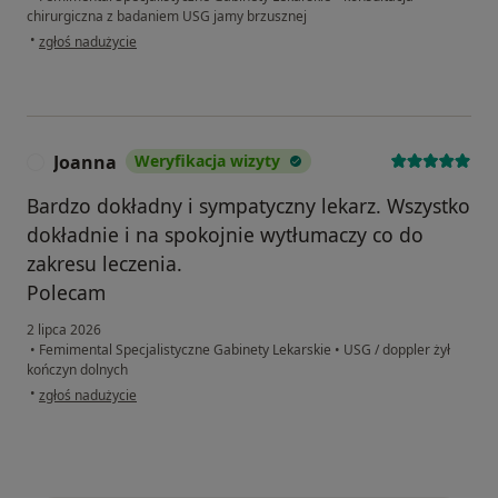
chirurgiczna z badaniem USG jamy brzusznej
w opinii użytkownika WW
•
zgłoś nadużycie
Joanna
Weryfikacja wizyty
J
Bardzo dokładny i sympatyczny lekarz. Wszystko
dokładnie i na spokojnie wytłumaczy co do
zakresu leczenia.
Polecam
2 lipca 2026
•
Femimental Specjalistyczne Gabinety Lekarskie
•
USG / doppler żył
kończyn dolnych
w opinii użytkownika Joanna
•
zgłoś nadużycie