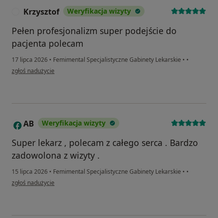
Krzysztof
Weryfikacja wizyty
K
Pełen profesjonalizm super podejście do
pacjenta polecam
17 lipca 2026
•
Femimental Specjalistyczne Gabinety Lekarskie
•
•
w opinii użytkownika Krzysztof
zgłoś nadużycie
AB
Weryfikacja wizyty
A
Super lekarz , polecam z całego serca . Bardzo
zadowolona z wizyty .
15 lipca 2026
•
Femimental Specjalistyczne Gabinety Lekarskie
•
•
w opinii użytkownika AB
zgłoś nadużycie