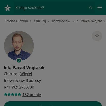
Me
Czego szukasz?
Strona Główna
Chirurg
Inowrocław
Paweł Wojtasik
Zmień miasto
lek.
Paweł Wojtasik
O specjalizacjach
Chirurg
·
Więcej
Inowrocław
3 adresy
Nr PWZ: 2706730
132 opinie