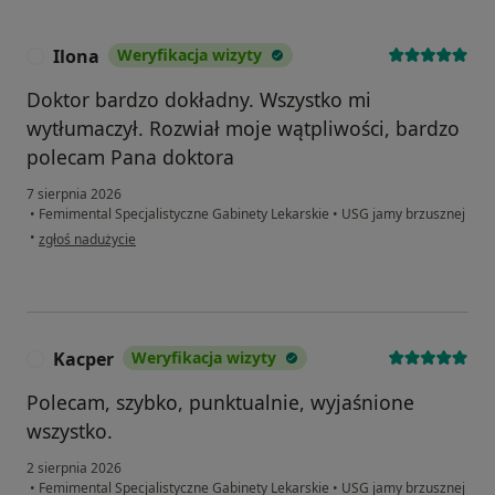
Ilona
Weryfikacja wizyty
I
Doktor bardzo dokładny. Wszystko mi
wytłumaczył. Rozwiał moje wątpliwości, bardzo
polecam Pana doktora
7 sierpnia 2026
•
Femimental Specjalistyczne Gabinety Lekarskie
•
USG jamy brzusznej
w opinii użytkownika Ilona
•
zgłoś nadużycie
Kacper
Weryfikacja wizyty
K
Polecam, szybko, punktualnie, wyjaśnione
wszystko.
2 sierpnia 2026
•
Femimental Specjalistyczne Gabinety Lekarskie
•
USG jamy brzusznej