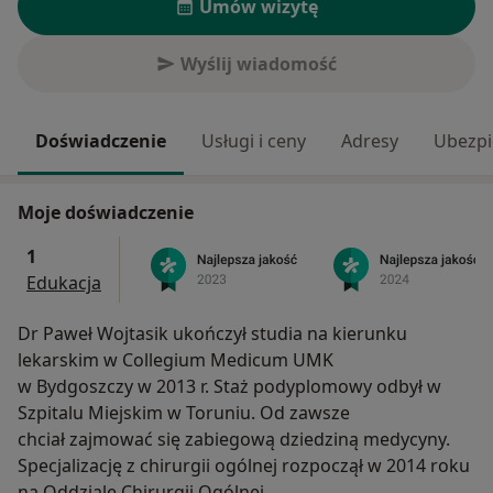
Umów wizytę
Wyślij wiadomość
Doświadczenie
Usługi i ceny
Adresy
Ubezpi
Moje doświadczenie
1
Edukacja
Dr Paweł Wojtasik ukończył studia na kierunku
lekarskim w Collegium Medicum UMK
w Bydgoszczy w 2013 r. Staż podyplomowy odbył w
Szpitalu Miejskim w Toruniu. Od zawsze
chciał zajmować się zabiegową dziedziną medycyny.
Specjalizację z chirurgii ogólnej rozpoczął w 2014 roku
na Oddziale Chirurgii Ogólnej