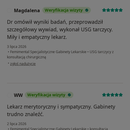
Magdalena
Weryfikacja wizyty
M
Dr omówił wyniki badań, przeprowadził
szczegółowy wywiad, wykonał USG tarczycy.
Miły i empatyczny lekarz.
3 lipca 2026
•
Femimental Specjalistyczne Gabinety Lekarskie
•
USG tarczycy z
konsultacją chirurgiczną
w opinii użytkownika Magdalena
•
zgłoś nadużycie
WW
Weryfikacja wizyty
W
Lekarz merytoryczny i sympatyczny. Gabinety
trudno znaleźć.
2 lipca 2026
•
Femimental Specjalistyczne Gabinety Lekarskie
•
konsultacja