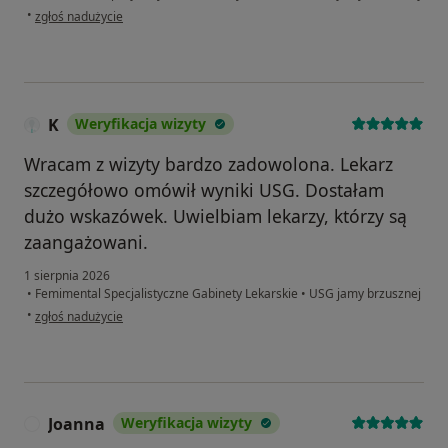
w opinii użytkownika Kacper
•
zgłoś nadużycie
K
Weryfikacja wizyty
Wracam z wizyty bardzo zadowolona. Lekarz
szczegółowo omówił wyniki USG. Dostałam
dużo wskazówek. Uwielbiam lekarzy, którzy są
zaangażowani.
1 sierpnia 2026
•
Femimental Specjalistyczne Gabinety Lekarskie
•
USG jamy brzusznej
w opinii użytkownika K
•
zgłoś nadużycie
Joanna
Weryfikacja wizyty
J