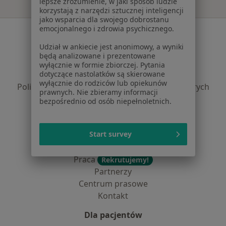
lepsze zrozumienie, w jaki sposób ludzie
korzystają z narzędzi sztucznej inteligencji
jako wsparcia dla swojego dobrostanu
emocjonalnego i zdrowia psychicznego.
Serwis
Udział w ankiecie jest anonimowy, a wyniki
Regulamin
będą analizowane i prezentowane
Polityka prywatności pacjentów
wyłącznie w formie zbiorczej. Pytania
Polityka prywatności profesjonalistów
dotyczące nastolatków są skierowane
wyłącznie do rodziców lub opiekunów
Polityka prywatności dla profesjonalistów, których
prawnych. Nie zbieramy informacji
dane pozyskaliśmy samodzielnie
bezpośrednio od osób niepełnoletnich.
Polityka cookies
Jak działają wyniki wyszukiwania
Start survey
Dostępność
O nas
Praca
Rekrutujemy!
Partnerzy
Centrum prasowe
Kontakt
Dla pacjentów