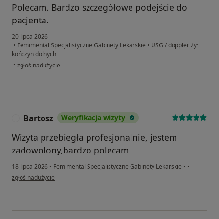
Polecam. Bardzo szczegółowe podejście do
pacjenta.
20 lipca 2026
•
Femimental Specjalistyczne Gabinety Lekarskie
•
USG / doppler żył
kończyn dolnych
w opinii użytkownika Joanna
•
zgłoś nadużycie
Bartosz
Weryfikacja wizyty
B
Wizyta przebiegła profesjonalnie, jestem
zadowolony,bardzo polecam
18 lipca 2026
•
Femimental Specjalistyczne Gabinety Lekarskie
•
•
w opinii użytkownika Bartosz
zgłoś nadużycie