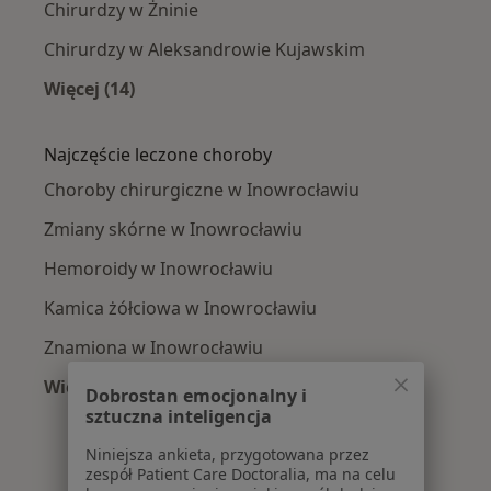
Chirurdzy w Żninie
Chirurdzy w Aleksandrowie Kujawskim
Więcej (14)
Więcej w kategorii: W pobliżu Inowrocławia
Najczęście leczone choroby
Choroby chirurgiczne w Inowrocławiu
Zmiany skórne w Inowrocławiu
Hemoroidy w Inowrocławiu
Kamica żółciowa w Inowrocławiu
Znamiona w Inowrocławiu
Więcej (15)
Dobrostan emocjonalny i
Więcej w kategorii: Najczęście leczone chorob
sztuczna inteligencja
Niniejsza ankieta, przygotowana przez
zespół Patient Care Doctoralia, ma na celu