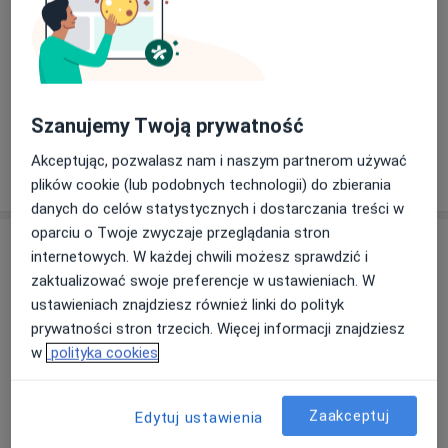
Tytuł specjalisty chirurgii ogólnej uzyskał w styczniu
2021 r. Chcąc dalej rozwijać się
rozpoczął kolejną specjalizację, tym razem z urologii
na Oddziale Urologii Ogólnej i
Onkologicznej
Zobacz galerię (3)
Szanujemy Twoją prywatność
w Regionalnym Szpitalu Specjalistycznym w
Grudziądzu pod kierownictwem dr n med.
Akceptując, pozwalasz nam i naszym partnerom używać
Pokaż więcej
Magdaleny Mikulskiej – Jovanovic.
o doświadczeniu
plików cookie (lub podobnych technologii) do zbierania
Jest członkiem Towarzystwa Chirurgów Polskich.
danych do celów statystycznych i dostarczania treści w
oparciu o Twoje zwyczaje przeglądania stron
Usługi i ceny
internetowych. W każdej chwili możesz sprawdzić i
zaktualizować swoje preferencje w ustawieniach. W
Konsultacja chirurgiczna
Umów wizytę
ustawieniach znajdziesz również linki do polityk
Od 350 zł
Szczegóły
prywatności stron trzecich. Więcej informacji znajdziesz
w
polityka cookies
USG tkanek miękkich + konsultacja
lekarska
Umów wizytę
350 zł
Szczegóły
Zaakceptuj
Edytuj ustawienia