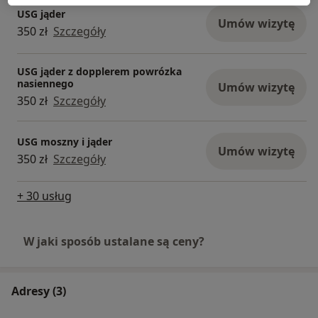
USG jąder
Umów wizytę
350 zł
Szczegóły
USG jąder z dopplerem powrózka
nasiennego
Umów wizytę
350 zł
Szczegóły
USG moszny i jąder
Umów wizytę
350 zł
Szczegóły
+ 30 usług
W jaki sposób ustalane są ceny?
Adresy (3)