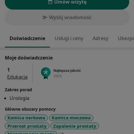
Umów wizytę
Wyślij wiadomość
Doświadczenie
Usługi i ceny
Adresy
Ubezpi
Moje doświadczenie
1
Edukacja
Zakres porad
Urologia
Główne obszary pomocy
Kamica nerkowa
Kamica moczowa
Przerost prostaty
Zapalenie prostaty