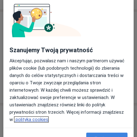
Usługi i ceny
Konsultacja urologiczna
Umów wizytę
Od 350 zł
Szczegóły
Szanujemy Twoją prywatność
Konsultacja urologiczna + USG
Akceptując, pozwalasz nam i naszym partnerom używać
Umów wizytę
Od 350 zł
Szczegóły
plików cookie (lub podobnych technologii) do zbierania
danych do celów statystycznych i dostarczania treści w
oparciu o Twoje zwyczaje przeglądania stron
internetowych. W każdej chwili możesz sprawdzić i
W jaki sposób ustalane są ceny?
zaktualizować swoje preferencje w ustawieniach. W
ustawieniach znajdziesz również linki do polityk
prywatności stron trzecich. Więcej informacji znajdziesz
Adresy (3)
w
polityka cookies
Adres 1
Adres 2
Adres 3