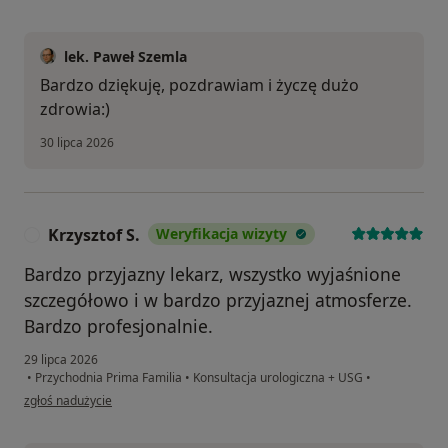
lek. Paweł Szemla
Bardzo dziękuję, pozdrawiam i życzę dużo
zdrowia:)
30 lipca 2026
Krzysztof S.
Weryfikacja wizyty
K
Bardzo przyjazny lekarz, wszystko wyjaśnione
szczegółowo i w bardzo przyjaznej atmosferze.
Bardzo profesjonalnie.
29 lipca 2026
•
Przychodnia Prima Familia
•
Konsultacja urologiczna + USG
•
w opinii użytkownika Krzysztof S.
zgłoś nadużycie