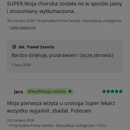
SUPER.Moja choroba została mi w sposób jasny
i zrozumiany wytłumaczona.
30 czerwca 2026
•
Przychodnia Prima Familia
•
konsultacja urologiczna
w opinii użytkownika Włodzimierz
•
zgłoś nadużycie
lek. Paweł Szemla
Bardzo dziękuję, pozdrawiam i życzę zdrowia:)
1 lipca 2026
Jaro
Weryfikacja wizyty
J
Moja pierwsza wizyta u urologa Super lekarz
wszystko wyjaśnił, zbadał. Polecam
24 czerwca 2026
•
Przychodnia Prima Familia
•
Konsultacja urologiczna + USG
•