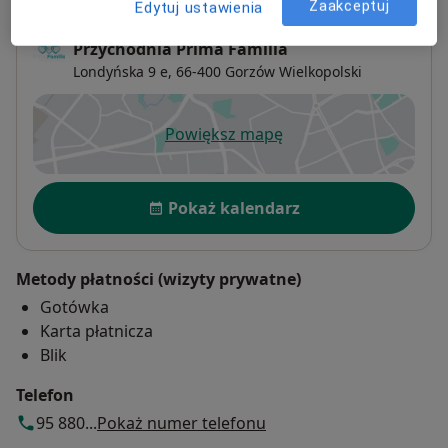
Zaakceptuj
Edytuj ustawienia
Przychodnia Prima Familia
Londyńska 9 e,
66-400
Gorzów Wielkopolski
Powiększ mapę
otwiera się w nowej karcie
Dostępność
Pokaż kalendarz
Metody płatności (wizyty prywatne)
Gotówka
Karta płatnicza
Blik
Telefon
95 880...
Pokaż numer telefonu