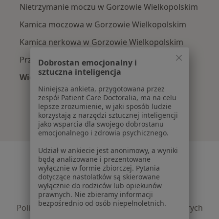
Nietrzymanie moczu w Gorzowie Wielkopolskim
Kamica moczowa w Gorzowie Wielkopolskim
Kamica nerkowa w Gorzowie Wielkopolskim
Przerost prostaty w Gorzowie Wielkopolskim
Dobrostan emocjonalny i
sztuczna inteligencja
Więcej (15)
Więcej w kategorii: Najczęście leczone chorob
Niniejsza ankieta, przygotowana przez
zespół Patient Care Doctoralia, ma na celu
lepsze zrozumienie, w jaki sposób ludzie
korzystają z narzędzi sztucznej inteligencji
jako wsparcia dla swojego dobrostanu
emocjonalnego i zdrowia psychicznego.
Udział w ankiecie jest anonimowy, a wyniki
Serwis
będą analizowane i prezentowane
wyłącznie w formie zbiorczej. Pytania
Regulamin
dotyczące nastolatków są skierowane
Polityka prywatności pacjentów
wyłącznie do rodziców lub opiekunów
prawnych. Nie zbieramy informacji
Polityka prywatności profesjonalistów
bezpośrednio od osób niepełnoletnich.
Polityka prywatności dla profesjonalistów, których