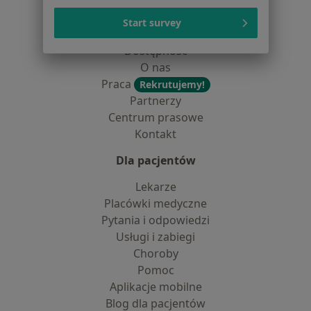
dane pozyskaliśmy samodzielnie
Polityka cookies
Start survey
Jak działają wyniki wyszukiwania
Dostępność
O nas
Praca
Rekrutujemy!
Partnerzy
Centrum prasowe
Kontakt
Dla pacjentów
Lekarze
Placówki medyczne
Pytania i odpowiedzi
Usługi i zabiegi
Choroby
Pomoc
Aplikacje mobilne
Blog dla pacjentów