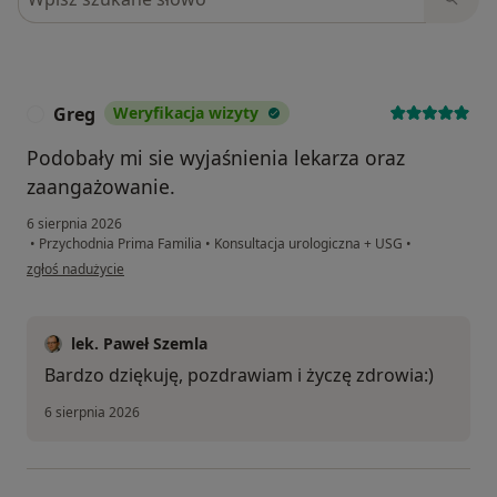
Greg
Weryfikacja wizyty
G
Podobały mi sie wyjaśnienia lekarza oraz
zaangażowanie.
6 sierpnia 2026
•
Przychodnia Prima Familia
•
Konsultacja urologiczna + USG
•
w opinii użytkownika Greg
zgłoś nadużycie
lek. Paweł Szemla
Bardzo dziękuję, pozdrawiam i życzę zdrowia:)
6 sierpnia 2026