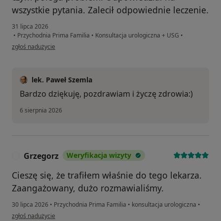
wszystkie pytania. Zalecił odpowiednie leczenie.
31 lipca 2026
•
Przychodnia Prima Familia
•
Konsultacja urologiczna + USG
•
w opinii użytkownika Anna
zgłoś nadużycie
lek. Paweł Szemla
Bardzo dziękuję, pozdrawiam i życzę zdrowia:)
6 sierpnia 2026
Grzegorz
Weryfikacja wizyty
G
Cieszę się, że trafiłem właśnie do tego lekarza.
Zaangażowany, dużo rozmawialiśmy.
30 lipca 2026
•
Przychodnia Prima Familia
•
konsultacja urologiczna
•
w opinii użytkownika Grzegorz
zgłoś nadużycie