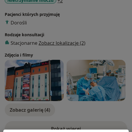
a11y_sr_more_diseases
Nietrzymanie moczu
+2
Pacjenci których przyjmuję
Dorośli
Rodzaje konsultacji
Stacjonarne
Zobacz lokalizacje (2)
Zdjęcia i filmy
Zobacz galerię (4)
Pokaż więcej
o doświadczeniu