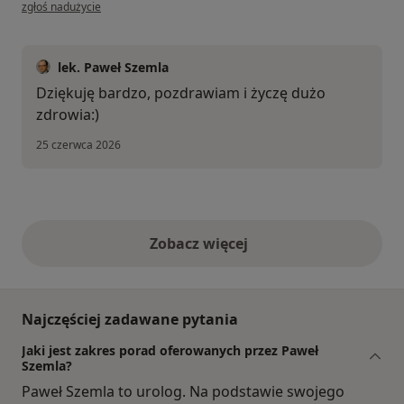
w opinii użytkownika Jaro
zgłoś nadużycie
lek. Paweł Szemla
Dziękuję bardzo, pozdrawiam i życzę dużo
zdrowia:)
25 czerwca 2026
Zobacz więcej
opinie powyżej
Najczęściej zadawane pytania
Jaki jest zakres porad oferowanych przez Paweł
Szemla?
Paweł Szemla to urolog. Na podstawie swojego