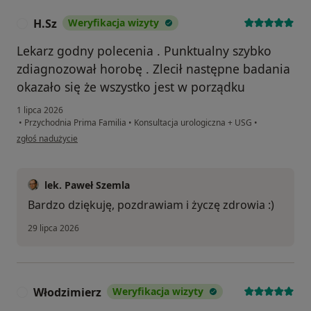
H.Sz
Weryfikacja wizyty
H
Lekarz godny polecenia . Punktualny szybko
zdiagnozował horobę . Zlecił następne badania
okazało się że wszystko jest w porządku
1 lipca 2026
•
Przychodnia Prima Familia
•
Konsultacja urologiczna + USG
•
w opinii użytkownika H.Sz
zgłoś nadużycie
lek. Paweł Szemla
Bardzo dziękuję, pozdrawiam i życzę zdrowia :)
29 lipca 2026
Włodzimierz
Weryfikacja wizyty
W