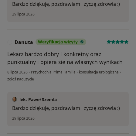
Bardzo dziękuję, pozdrawiam i życzę zdrowia :)
29 lipca 2026
Danuta
Weryfikacja wizyty
D
Lekarz bardzo dobry i konkretny oraz
punktualny i opiera sie na wlasnych wynikach
8 lipca 2026
•
Przychodnia Prima Familia
•
konsultacja urologiczna
•
w opinii użytkownika Danuta
zgłoś nadużycie
lek. Paweł Szemla
Bardzo dziękuję, pozdrawiam i życzę zdrowia :)
29 lipca 2026