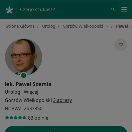
Me
Czego szukasz?
Strona Główna
Urolog
Gorzów Wielkopolski
Paweł 
Zmień miasto
lek.
Paweł Szemla
O specjalizacjach
Urolog
·
Więcej
Gorzów Wielkopolski
3 adresy
Nr PWZ: 2637850
83 opinie