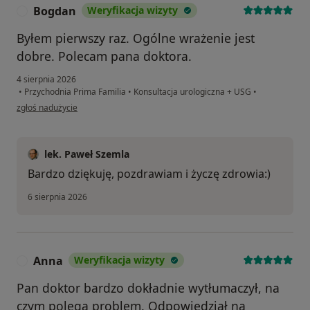
Bogdan
Weryfikacja wizyty
B
Byłem pierwszy raz. Ogólne wrażenie jest
dobre. Polecam pana doktora.
4 sierpnia 2026
•
Przychodnia Prima Familia
•
Konsultacja urologiczna + USG
•
w opinii użytkownika Bogdan
zgłoś nadużycie
lek. Paweł Szemla
Bardzo dziękuję, pozdrawiam i życzę zdrowia:)
6 sierpnia 2026
Anna
Weryfikacja wizyty
A
Pan doktor bardzo dokładnie wytłumaczył, na
czym polega problem. Odpowiedział na