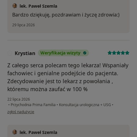
lek. Paweł Szemla
Bardzo dziękuję, pozdrawiam i życzę zdrowia:)
29 lipca 2026
Krystian
Weryfikacja wizyty
K
Z całego serca polecam tego lekarza! Wspaniały
fachowiec i genialne podejście do pacjenta.
Zdecydowanie jest to lekarz z powołania ,
któremu można zaufać w 100 %
22 lipca 2026
•
Przychodnia Prima Familia
•
Konsultacja urologiczna + USG
•
w opinii użytkownika Krystian
zgłoś nadużycie
lek. Paweł Szemla