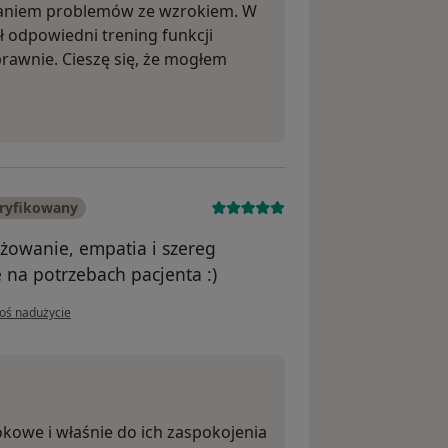
ązaniem problemów ze wzrokiem. W
ł odpowiedni trening funkcji
prawnie. Cieszę się, że mogłem
ryfikowany
żowanie, empatia i szereg
 na potrzebach pacjenta :)
pinii użytkownika Grzesiek Maciąg
łoś nadużycie
kowe i właśnie do ich zaspokojenia