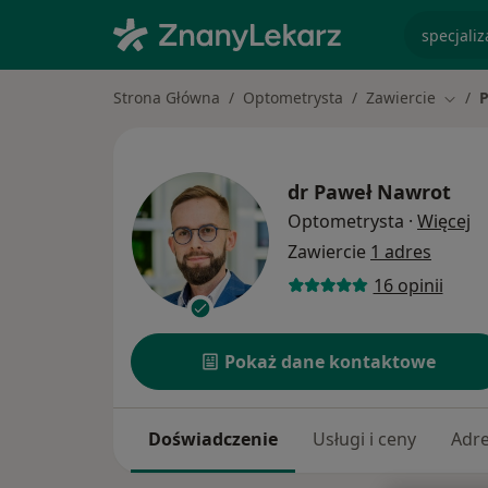
specjaliz
Strona Główna
Optometrysta
Zawiercie
Zmień
dr
Paweł Nawrot
O 
Optometrysta
·
Więcej
Zawiercie
1 adres
16 opinii
Pokaż dane kontaktowe
Doświadczenie
Usługi i ceny
Adr