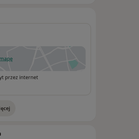
 mapę
wiera się w nowej karcie
t przez internet
ęcej
adresie
h