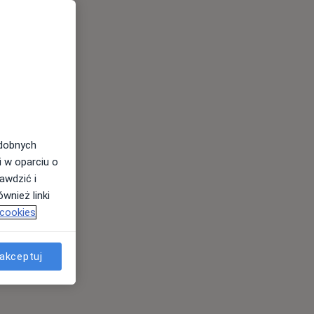
odobnych
i w oparciu o
awdzić i
wnież linki
 cookies
akceptuj