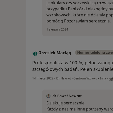
je okulary czy soczewki są rozwi
przypadku Pani córki niezbędny by
wzrokowych, które nie działały po
pomóc :) Pozdrawiam serdecznie.
1 sierpnia 2024
Grzesiek Maciąg
Numer telefonu zwe
G
Profesjonalista w 100 %, pełne zaanga
szczegółowych badań. Pełen skupienie
w o
14 marca 2022
•
Dr Nawrot - Centrum Wzroku
•
Inny
•
zg
dr Paweł Nawrot
Dziękuję serdecznie.
Każdy z nas ma inne potrzeby wzro