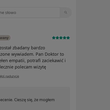
niach
owany
został zbadany bardzo
dzone wywiadem. Pan Doktor to
łen empatii, potrafi zaciekawić i
decznie polecam wizytę
opinii użytkownika Pacjent Jaś
głoś nadużycie
lecenie. Cieszę się, że mogłem