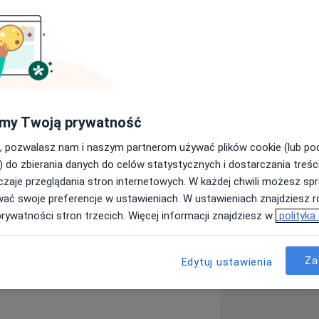
wy, kontaktolog, absolwent
utor kilku prac naukowych
lfijskiej. Uczestnik i prelegent wielu
owo-szkoleniowych.
.: „Deficyty motoryczne u osób z
my Twoją prywatność
ierownictwem prof. Ryszarda
-Krawyczk. Pracuje jako optometrysta
, pozwalasz nam i naszym partnerom używać plików cookie (lub p
oleniowiec branży optycznej i
) do zbierania danych do celów statystycznych i dostarczania treśc
Widzenia Obuocznego na studiach
zaje przeglądania stron internetowych. W każdej chwili możesz spr
cie Śląskim w Chorzowie, która
wać swoje preferencje w ustawieniach. W ustawieniach znajdziesz ró
prywatności stron trzecich. Więcej informacji znajdziesz w
polityka
metrii i Optyki oraz Polskiego
ęcej
doświadczeniu
Za
Edytuj ustawienia
ności konstrukcji wieloogniskowych