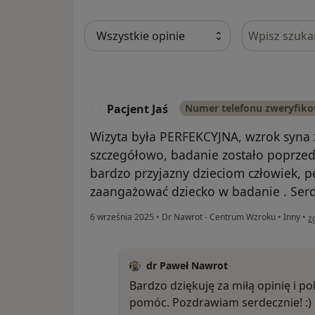
Szukaj w opi
Pacjent Jaś
Numer telefonu zweryfik
P
Wizyta była PERFEKCYJNA, wzrok syna 
szczegółowo, badanie zostało poprze
bardzo przyjazny dzieciom człowiek, pe
zaangażować dziecko w badanie . Ser
w 
6 września 2025
•
Dr Nawrot - Centrum Wzroku
•
Inny
•
z
dr Paweł Nawrot
Bardzo dziękuję za miłą opinię i po
pomóc. Pozdrawiam serdecznie! :)