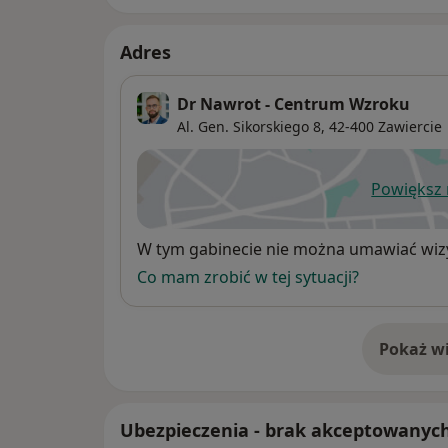
Adres
Dr Nawrot - Centrum Wzroku
Al. Gen. Sikorskiego 8,
42-400
Zawiercie
Powiększ
ot
Dostępność
W tym gabinecie nie można umawiać wizy
Co mam zrobić w tej sytuacji?
Pokaż wi
o 
Ubezpieczenia - brak akceptowanyc