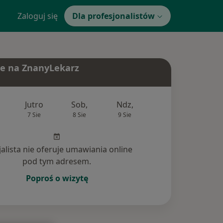
Zaloguj się
Dla profesjonalistów
e na ZnanyLekarz
Jutro
Sob,
Ndz,
Pon,
Wt,
7 Sie
8 Sie
9 Sie
10 Sie
11 Si
jalista nie oferuje umawiania online
pod tym adresem.
Poproś o wizytę
nia (8)