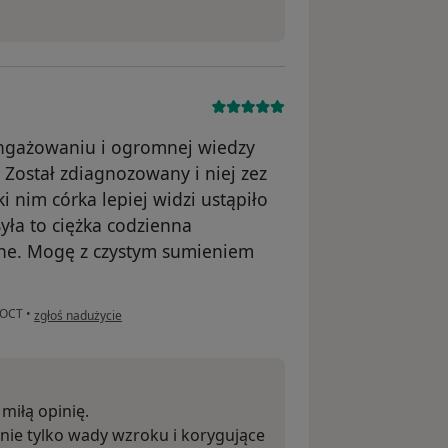
angażowaniu i ogromnej wiedzy
. Został zdiagnozowany i niej zez
ki nim córka lepiej widzi ustąpiło
yła to ciężka codzienna
mne. Mogę z czystym sumieniem
w opinii użytkownika Anna
 OCT
•
zgłoś nadużycie
miłą opinię.
 nie tylko wady wzroku i korygujące