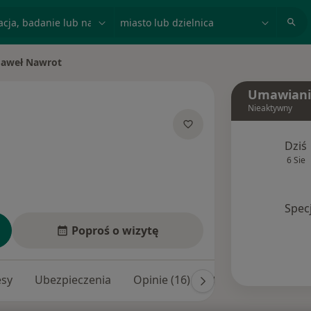
acja, badanie lub nazwisko
miasto lub dzielnica
Paweł Nawrot
 miasto
Umawiani
Nieaktywny
specjalizacjach
Dziś
6 Sie
Spec
Poproś o wizytę
esy
Ubezpieczenia
Opinie (16)
Odpowiedzi na pyta