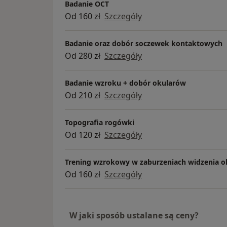
(soczewki progresywne, biurowe, relaksacy
Badanie OCT
- kompleksowa aplikacja soczewek kontak
Od 160 zł
Szczegóły
użytkowników soczewek,
- diagnostyka zaburzeń widzenia obuoczneg
Badanie oraz dobór soczewek kontaktowych
dyskomfortu wzrokowego,
Od 280 zł
Szczegóły
- trening wzrokowy w zaburzeniach akomoda
widzenie, podwójne widzenie, bóle i łzawi
Badanie wzroku + dobór okularów
- badanie dzieci i dorosłych.
Od 210 zł
Szczegóły
Badanie trwa średnio 45 minut i jest pro
Badania Optometrycznego i Doboru Miękk
Topografia rogówki
stworzonym przez Polskie Towarzystwo Opt
Od 120 zł
Szczegóły
kontaktu.
Trening wzrokowy w zaburzeniach widzenia 
Od 160 zł
Szczegóły
W jaki sposób ustalane są ceny?