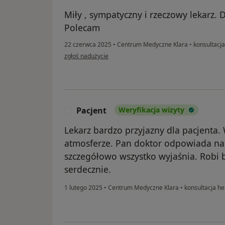
Miły , sympatyczny i rzeczowy lekarz.
Polecam
22 czerwca 2025
•
Centrum Medyczne Klara
•
konsultacja
w opinii użytkownika J.P.
zgłoś nadużycie
Pacjent
Weryfikacja wizyty
P
Lekarz bardzo przyjazny dla pacjenta. 
atmosferze. Pan doktor odpowiada na 
szczegółowo wszystko wyjaśnia. Robi
serdecznie.
1 lutego 2025
•
Centrum Medyczne Klara
•
konsultacja he