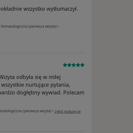
 Dokładnie wszystko wytłumaczył.
 hematologiczna (pierwsza wizyta)
•
Wizyta odbyła się w miłej
wszystkie nurtujące pytania,
 bardzo dogłębny wywiad. Polecam
w opinii użytkownika Pacjent
matologiczna (pierwsza wizyta)
•
zgłoś nadużycie