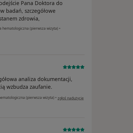
odejście Pana Doktora do
ów badań, szczegółowe
 stanem zdrowia,
a hematologiczna (pierwsza wizyta)
•
egółowa analiza dokumentacji,
ią wzbudza zaufanie.
w opinii użytkownika Paweł
hematologiczna (pierwsza wizyta)
•
zgłoś nadużycie