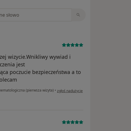
niach
ej wizycie.Wnikliwy wywiad i
zenia jest
jąca poczucie bezpieczeństwa a to
polecam
w opinii użytkownika Ewa
hematologiczna (pierwsza wizyta)
•
zgłoś nadużycie