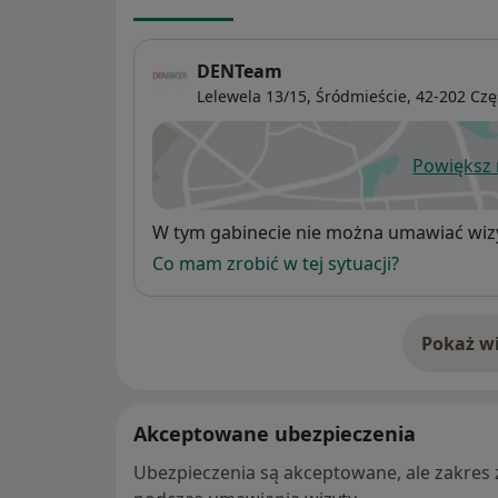
DENTeam
Lelewela 13/15,
Śródmieście
, 42-202
Czę
Powiększ
ot
Dostępność
W tym gabinecie nie można umawiać wizy
Co mam zrobić w tej sytuacji?
Pokaż wi
o 
Akceptowane ubezpieczenia
Ubezpieczenia są akceptowane, ale zakres za