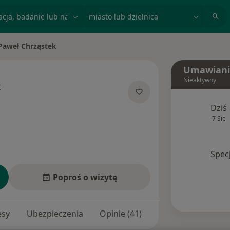
acja, badanie lub nazwisko
miasto lub dzielnica
Paweł Chrząstek
 miasto
Umawiani
Nieaktywny
k
cjalizacjach
Dziś
7 Sie
Spec
Poproś o wizytę
esy
Ubezpieczenia
Opinie (41)