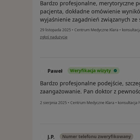
Bardzo profesjonalne, merytoryczne p
pacjenta, dokładne omówienie wynik
wyjaśnienie zagadnień związanych ze
29 listopada 2025
•
Centrum Medyczne Klara
•
konsultacj
w opinii użytkownika MJ
zgłoś nadużycie
Paweł
Weryfikacja wizyty
P
Bardzo profesjonalne podejście, szcz
zaangażowanie. Pan doktor z pewnośc
2 sierpnia 2025
•
Centrum Medyczne Klara
•
konsultacja 
J.P.
Numer telefonu zweryfikowany
J