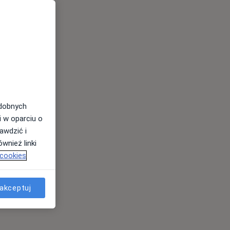
odobnych
i w oparciu o
awdzić i
wnież linki
 cookies
akceptuj