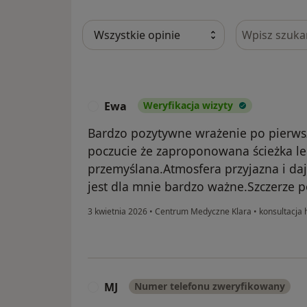
Szukaj w opi
Ewa
Weryfikacja wizyty
E
Bardzo pozytywne wrażenie po pierwsz
poczucie że zaproponowana ścieżka lec
przemyślana.Atmosfera przyjazna i da
jest dla mnie bardzo ważne.Szczerze 
3 kwietnia 2026
•
Centrum Medyczne Klara
•
konsultacja 
MJ
Numer telefonu zweryfikowany
M