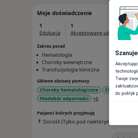
Moje doświadczenie
1
1
Edukacja
Akceptowane ubezpieczenia
Zakres porad
Szanuje
Hematologia
Choroby wewnętrzne
Akceptując
Transfuzjologia kliniczna
technologii
Twoje zwyc
Główne obszary pomocy
zaktualizo
Choroby hematologiczne
Choroby prze
do polityk 
a11y_sr_more_di
Niedobór odporności
+6
Pacjenci których przyjmuję
Dorośli (Tylko pod niektórymi adresami)