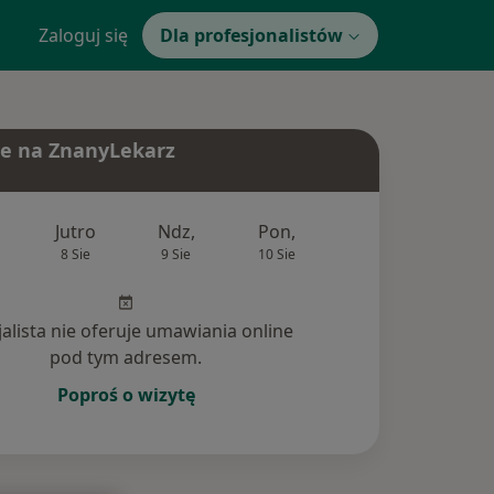
Zaloguj się
Dla profesjonalistów
e na ZnanyLekarz
Jutro
Ndz,
Pon,
Wt,
Śr,
8 Sie
9 Sie
10 Sie
11 Sie
12 Si
jalista nie oferuje umawiania online
pod tym adresem.
Poproś o wizytę