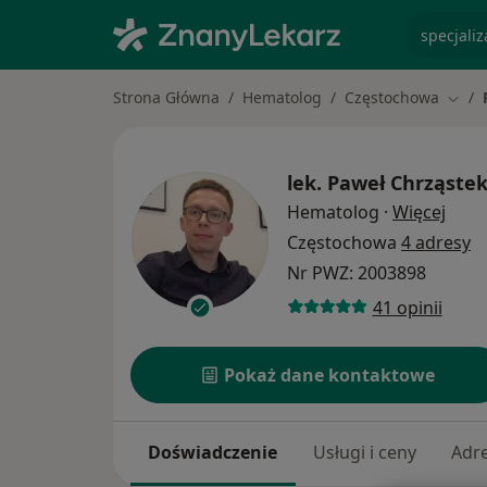
specjaliz
Strona Główna
Hematolog
Częstochowa
Zmień
lek.
Paweł Chrząste
O spe
Hematolog
·
Więcej
Częstochowa
4 adresy
Nr PWZ: 2003898
41 opinii
Pokaż dane kontaktowe
Doświadczenie
Usługi i ceny
Adr