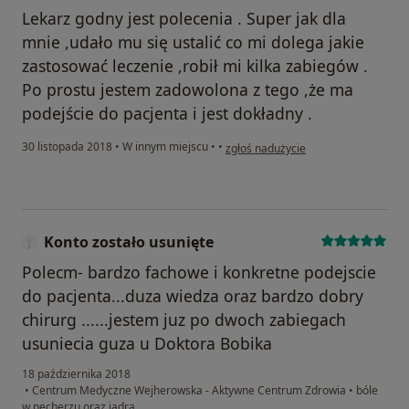
Lekarz godny jest polecenia . Super jak dla
mnie ,udało mu się ustalić co mi dolega jakie
zastosować leczenie ,robił mi kilka zabiegów .
Po prostu jestem zadowolona z tego ,że ma
podejście do pacjenta i jest dokładny .
w opinii użytkownika Konto zostało 
30 listopada 2018
•
W innym miejscu
•
•
zgłoś nadużycie
Konto zostało usunięte
Polecm- bardzo fachowe i konkretne podejscie
do pacjenta...duza wiedza oraz bardzo dobry
chirurg ......jestem juz po dwoch zabiegach
usuniecia guza u Doktora Bobika
18 października 2018
•
Centrum Medyczne Wejherowska - Aktywne Centrum Zdrowia
•
bóle
w pecherzu oraz jadra