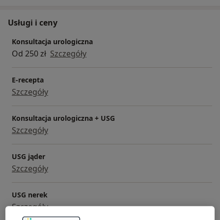
Usługi i ceny
Konsultacja urologiczna
Od 250 zł
Szczegóły
E-recepta
Szczegóły
Konsultacja urologiczna + USG
Szczegóły
USG jąder
Szczegóły
USG nerek
Szczegóły