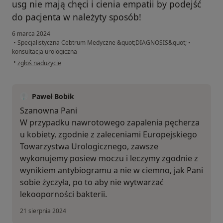
usg nie mają chęci i cienia empatii by podejść
do pacjenta w należyty sposób!
6 marca 2024
•
Specjalistyczna Cebtrum Medyczne &quot;DIAGNOSIS&quot;
•
konsultacja urologiczna
w opinii użytkownika Dorota
•
zgłoś nadużycie
Paweł Bobik
Szanowna Pani
W przypadku nawrotowego zapalenia pęcherza
u kobiety, zgodnie z zaleceniami Europejskiego
Towarzystwa Urologicznego, zawsze
wykonujemy posiew moczu i leczymy zgodnie z
wynikiem antybiogramu a nie w ciemno, jak Pani
sobie życzyła, po to aby nie wytwarzać
lekooporności bakterii.
21 sierpnia 2024