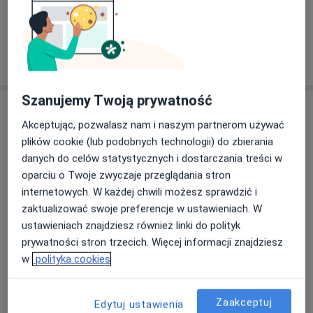
+ 2 usługi
W jaki sposób ustalane są ceny?
Szanujemy Twoją prywatność
Adresy (4)
Akceptując, pozwalasz nam i naszym partnerom używać
plików cookie (lub podobnych technologii) do zbierania
Adres 1
Adres 2
Adres 3
Adres 4
danych do celów statystycznych i dostarczania treści w
oparciu o Twoje zwyczaje przeglądania stron
internetowych. W każdej chwili możesz sprawdzić i
Diagnosis Adam Iwaszko
zaktualizować swoje preferencje w ustawieniach. W
Sikorskiego 11,
11-111
Dzierżoniów
ustawieniach znajdziesz również linki do polityk
prywatności stron trzecich. Więcej informacji znajdziesz
Powiększ mapę
w
polityka cookies
otwiera się w nowej karcie
Dostępność
W tym gabinecie nie można umawiać wizyt przez
Zaakceptuj
Edytuj ustawienia