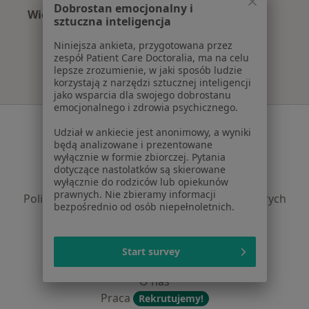
Dobrostan emocjonalny i
Więcej (15)
sztuczna inteligencja
Więcej w kategorii: Najczęście leczone chorob
Niniejsza ankieta, przygotowana przez
zespół Patient Care Doctoralia, ma na celu
lepsze zrozumienie, w jaki sposób ludzie
korzystają z narzędzi sztucznej inteligencji
jako wsparcia dla swojego dobrostanu
emocjonalnego i zdrowia psychicznego.
Serwis
Udział w ankiecie jest anonimowy, a wyniki
będą analizowane i prezentowane
Regulamin
wyłącznie w formie zbiorczej. Pytania
Polityka prywatności pacjentów
dotyczące nastolatków są skierowane
Polityka prywatności profesjonalistów
wyłącznie do rodziców lub opiekunów
prawnych. Nie zbieramy informacji
Polityka prywatności dla profesjonalistów, których
bezpośrednio od osób niepełnoletnich.
dane pozyskaliśmy samodzielnie
Polityka cookies
Jak działają wyniki wyszukiwania
Start survey
Dostępność
O nas
Praca
Rekrutujemy!