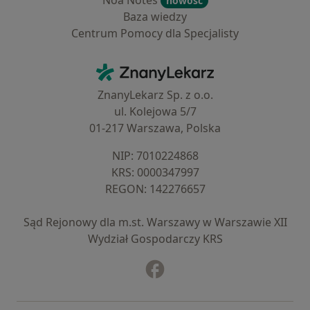
Noa Notes
nowość
Baza wiedzy
Centrum Pomocy dla Specjalisty
Kontakt
ZnanyLekarz - Strona główna
ZnanyLekarz Sp. z o.o.
ul. Kolejowa 5/7
01-217 Warszawa, Polska
NIP: ⁠7010224868
KRS: ⁠0000347997
REGON: ⁠142276657
Sąd Rejonowy dla m.st. Warszawy w Warszawie XII
Wydział Gospodarczy KRS
Facebook
otwiera się w nowej karcie