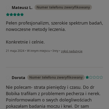
Mateusz L.
Numer telefonu zweryfikowany
M
Pełen profesjonalizm, szerokie spektrum badań,
nowoczesne metody leczenia.
Konkretnie i celnie.
w opinii użytkownika Mateusz L.
21 maja 2024
•
W innym miejscu
•
Inny
•
zgłoś nadużycie
Dorota
Numer telefonu zweryfikowany
D
Nie polecam- strata pieniędzy i czasu. Do dr
Bobika trafiłam z problemem pecherza i nerek.
Poinformowałam o swych dolegliwościach
pokazałam badania moczu i krwi. Dr sam