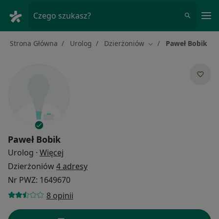
Me
Czego szukasz?
Strona Główna
Urolog
Dzierżoniów
Paweł Bobik
Zmień miasto
Paweł Bobik
O specjalizacjach
Urolog
·
Więcej
Dzierżoniów
4 adresy
Nr PWZ: 1649670
8 opinii