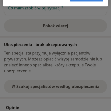
internet
Co mam zrobić w tej sytuacji?
Pokaż więcej
o adresie
Ubezpieczenia - brak akceptowanych
Ten specjalista przyjmuje wyłącznie pacjentów
prywatnych. Możesz opłacić wizytę samodzielnie lub
znaleźć innego specjalistę, który akceptuje Twoje
ubezpieczenie.
Szukaj specjalistów według ubezpieczenia
Opinie