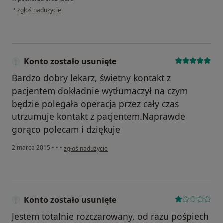
w opinii użytkownika Konto zostało usunięte
•
zgłoś nadużycie
Konto zostało usunięte
Bardzo dobry lekarz, świetny kontakt z
pacjentem dokładnie wytłumaczył na czym
będzie polegała operacja przez cały czas
utrzumuje kontakt z pacjentem.Naprawde
gorąco polecam i dziękuje
w opinii użytkownika Konto zostało usunięte
2 marca 2015
•
•
•
zgłoś nadużycie
Konto zostało usunięte
Jestem totalnie rozczarowany, od razu pośpiech