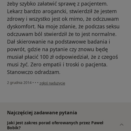
żeby szybko załatwić sprawę z pacjentem.
Lekarz bardzo arogancki, stwierdził że jestem
zdrowy i wszystko jest ok mimo, że odczuwam
dyskomfort. Na moje zdanie, że podczas seksu
odczuwam ból stwierdził że to jest normalne.
Dał skierowanie na podstawowe badania i
powrót, gdzie na pytanie czy znowu będę
musiał płacić 100 zł odpowiedział, że z czegoś
musi żyć. Zero empatii i troski o pacjenta.
Stanowczo odradzam.
w opinii użytkownika Konto zostało usunięte
2 grudnia 2014
•
•
•
zgłoś nadużycie
Najczęściej zadawane pytania
Jaki jest zakres porad oferowanych przez Paweł
Bobik?