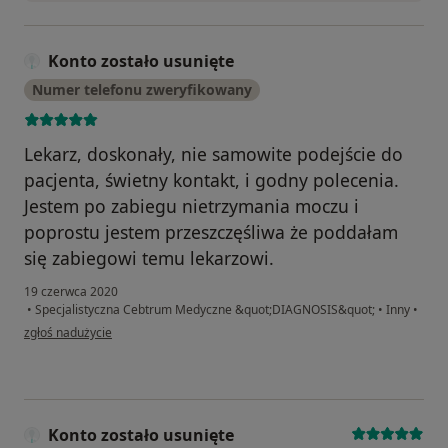
Konto zostało usunięte
Numer telefonu zweryfikowany
Lekarz, doskonały, nie samowite podejście do
pacjenta, świetny kontakt, i godny polecenia.
Jestem po zabiegu nietrzymania moczu i
poprostu jestem przeszczęśliwa że poddałam
się zabiegowi temu lekarzowi.
19 czerwca 2020
•
Specjalistyczna Cebtrum Medyczne &quot;DIAGNOSIS&quot;
•
Inny
•
w opinii użytkownika Konto zostało usunięte
zgłoś nadużycie
Konto zostało usunięte