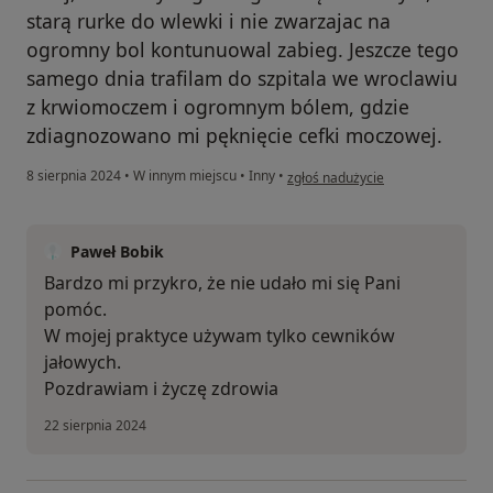
starą rurke do wlewki i nie zwarzajac na
ogromny bol kontunuowal zabieg. Jeszcze tego
samego dnia trafilam do szpitala we wroclawiu
z krwiomoczem i ogromnym bólem, gdzie
zdiagnozowano mi pęknięcie cefki moczowej.
w opinii użytkownika D.K.
8 sierpnia 2024
•
W innym miejscu
•
Inny
•
zgłoś nadużycie
Paweł Bobik
Bardzo mi przykro, że nie udało mi się Pani
pomóc.
W mojej praktyce używam tylko cewników
jałowych.
Pozdrawiam i życzę zdrowia
22 sierpnia 2024