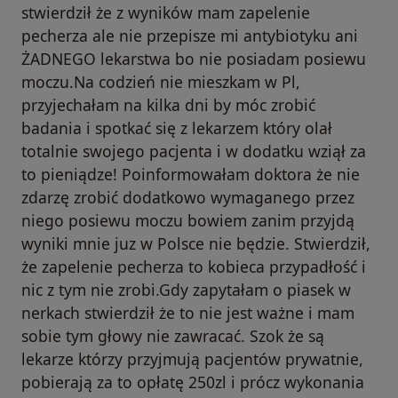
stwierdził że z wyników mam zapelenie
pecherza ale nie przepisze mi antybiotyku ani
ŻADNEGO lekarstwa bo nie posiadam posiewu
moczu.Na codzień nie mieszkam w Pl,
przyjechałam na kilka dni by móc zrobić
badania i spotkać się z lekarzem który olał
totalnie swojego pacjenta i w dodatku wziął za
to pieniądze! Poinformowałam doktora że nie
zdarzę zrobić dodatkowo wymaganego przez
niego posiewu moczu bowiem zanim przyjdą
wyniki mnie juz w Polsce nie będzie. Stwierdził,
że zapelenie pecherza to kobieca przypadłość i
nic z tym nie zrobi.Gdy zapytałam o piasek w
nerkach stwierdził że to nie jest ważne i mam
sobie tym głowy nie zawracać. Szok że są
lekarze którzy przyjmują pacjentów prywatnie,
pobierają za to opłatę 250zl i prócz wykonania