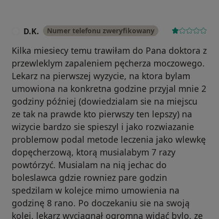
D.K.
Numer telefonu zweryfikowany
D
Kilka miesiecy temu trawiłam do Pana doktora z
przewleklym zapaleniem pęcherza moczowego.
Lekarz na pierwszej wyzycie, na ktora bylam
umowiona na konkretna godzine przyjal mnie 2
godziny później (dowiedzialam sie na miejscu
ze tak na prawde kto pierwszy ten lepszy) na
wizycie bardzo sie spieszyl i jako rozwiazanie
problemow podal metode leczenia jako wlewkę
dopęcherzową, ktorą musialabym 7 razy
powtórzyć. Musialam na nią jechac do
boleslawca gdzie rowniez pare godzin
spedzilam w kolejce mimo umowienia na
godzinę 8 rano. Po doczekaniu sie na swoją
kolej, lekarz wyciagnał ogromną widać bylo, ze