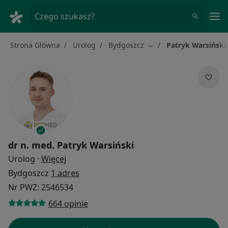
Me
Czego szukasz?
Strona Główna
Urolog
Bydgoszcz
Patryk Warsiński
Zmień miasto
dr n. med.
Patryk Warsiński
O specjalizacjach
Urolog
·
Więcej
Bydgoszcz
1 adres
Nr PWZ: 2546534
664 opinie