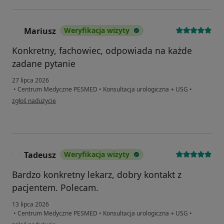
Mariusz
Weryfikacja wizyty
M
Konkretny, fachowiec, odpowiada na każde
zadane pytanie
27 lipca 2026
•
Centrum Medyczne PESMED
•
Konsultacja urologiczna + USG
•
w opinii użytkownika Mariusz
zgłoś nadużycie
Tadeusz
Weryfikacja wizyty
T
Bardzo konkretny lekarz, dobry kontakt z
pacjentem. Polecam.
13 lipca 2026
•
Centrum Medyczne PESMED
•
Konsultacja urologiczna + USG
•
w opinii użytkownika Tadeusz