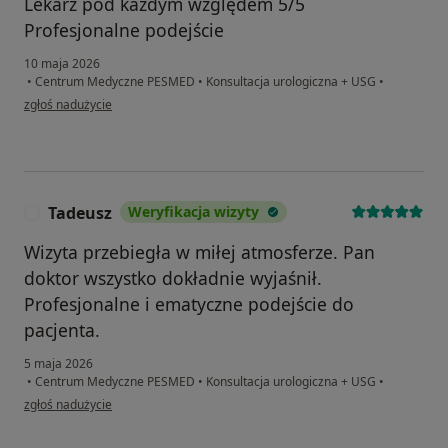
Lekarz pod każdym względem 5/5
Profesjonalne podejście
10 maja 2026
•
Centrum Medyczne PESMED
•
Konsultacja urologiczna + USG
•
w opinii użytkownika Patryk
zgłoś nadużycie
Tadeusz
Weryfikacja wizyty
T
Wizyta przebiegła w miłej atmosferze. Pan
doktor wszystko dokładnie wyjaśnił.
Profesjonalne i ematyczne podejście do
pacjenta.
5 maja 2026
•
Centrum Medyczne PESMED
•
Konsultacja urologiczna + USG
•
w opinii użytkownika Tadeusz
zgłoś nadużycie