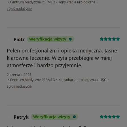
•
Centrum Medyczne PESMED
•
konsultacja urologiczna
•
w opinii użytkownika Zbigniew W.
zgłoś nadużycie
Piotr
Weryfikacja wizyty
P
Pełen profesjonalizm i opieka medyczna. Jasne i
klarowne leczenie. Wizyta przebiegła w miłej
atmosferze i bardzo przyjemnie
2 czerwca 2026
•
Centrum Medyczne PESMED
•
Konsultacja urologiczna + USG
•
w opinii użytkownika Piotr
zgłoś nadużycie
Patryk
Weryfikacja wizyty
P