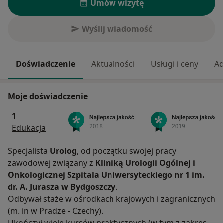
Umów wizytę
Wyślij wiadomość
Doświadczenie
Aktualności
Usługi i ceny
Ad
Moje doświadczenie
1
Edukacja
Specjalista
Urolog
, od początku swojej pracy
zawodowej związany z
Kliniką Urologii Ogólnej i
Onkologicznej Szpitala Uniwersyteckiego nr 1 im.
dr. A. Jurasza w Bydgoszczy
.
Odbywał staże w ośrodkach krajowych i zagranicznych
(m. in w Pradze - Czechy).
Ukończył wiele kursów praktycznych (w tym z zakresu