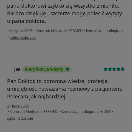
panu doktorowi szybko się wszystko zmieniło.
Bardzo dziękuję i szczerze mogę polecić wyzyty
u pana doktora.
1 sierpnia 2026
•
Centrum Medyczne PESMED
•
konsultacja urologiczna
w opinii użytkownika Waldek
•
zgłoś nadużycie
JW
Weryfikacja wizyty
J
Pan Doktor, to ogromna wiedza, profesja,
umiejętność nawiazania rozmowy z pacjentem.
Polecam jak najbardziej!
27 lipca 2026
•
Centrum Medyczne PESMED
•
Konsultacja urologiczna + USG
•
w opinii użytkownika JW
zgłoś nadużycie