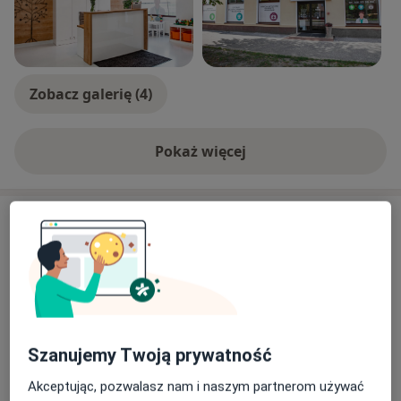
Zobacz galerię (4)
Pokaż więcej
o doświadczeniu
Aktualności
dr n. med. Patryk Warsiński
Józefa Sułkowskiego 15, 85-634 Bydgoszcz
Konsultacje urologiczne w Centrum Medycznym
PESMED po wcześniejszej rejestracji
Szanujemy Twoją prywatność
27/07/2022
Akceptując, pozwalasz nam i naszym partnerom używać