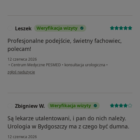
Leszek
Weryfikacja wizyty
L
Profesjonalne podejście, świetny fachowiec,
polecam!
12 czerwca 2026
•
Centrum Medyczne PESMED
•
konsultacja urologiczna
•
w opinii użytkownika Leszek
zgłoś nadużycie
Zbigniew W.
Weryfikacja wizyty
Z
Są lekarze utalentowani, i pan do nich należy.
Urologia w Bydgoszczy ma z czego być dumna.
12 czerwca 2026