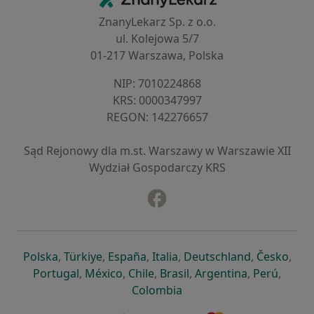
ZnanyLekarz Sp. z o.o.
ul. Kolejowa 5/7
01-217 Warszawa, Polska
NIP: ⁠7010224868
KRS: ⁠0000347997
REGON: ⁠142276657
Sąd Rejonowy dla m.st. Warszawy w Warszawie XII
Wydział Gospodarczy KRS
Facebook
otwiera się w nowej karcie
otwiera się w nowej karcie
otwiera się w nowej karcie
otwiera się w nowej karcie
otwiera się w nowej karci
otwiera się
otwi
Polska
,
Türkiye
,
España
,
Italia
,
Deutschland
,
Česko
,
otwiera się w nowej karcie
otwiera się w nowej karcie
otwiera się w nowej karcie
otwiera się w nowej kar
otwiera się 
otwier
Portugal
,
México
,
Chile
,
Brasil
,
Argentina
,
Perú
,
otwiera się w nowej karc
Colombia