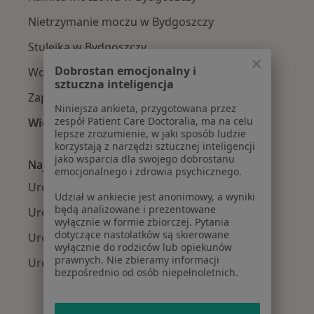
Nietrzymanie moczu w Bydgoszczy
Stulejka w Bydgoszczy
Dobrostan emocjonalny i
Wodniak jądra w Bydgoszczy
sztuczna inteligencja
Zapalenie prostaty w Bydgoszczy
Niniejsza ankieta, przygotowana przez
zespół Patient Care Doctoralia, ma na celu
Więcej (15)
lepsze zrozumienie, w jaki sposób ludzie
Więcej w kategorii: Najczęście leczone chorob
korzystają z narzędzi sztucznej inteligencji
jako wsparcia dla swojego dobrostanu
Najpopularniejsze ubezpieczenia
emocjonalnego i zdrowia psychicznego.
Urolodzy z Allianz w Bydgoszczy
Udział w ankiecie jest anonimowy, a wyniki
będą analizowane i prezentowane
Urolodzy z PZU Zdrowie w Bydgoszczy
wyłącznie w formie zbiorczej. Pytania
dotyczące nastolatków są skierowane
Urolodzy z Compensa w Bydgoszczy
wyłącznie do rodziców lub opiekunów
prawnych. Nie zbieramy informacji
Urolodzy z POLMED w Bydgoszczy
bezpośrednio od osób niepełnoletnich.