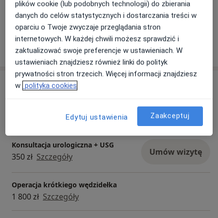
plików cookie (lub podobnych technologii) do zbierania
danych do celów statystycznych i dostarczania treści w
oparciu o Twoje zwyczaje przeglądania stron
internetowych. W każdej chwili możesz sprawdzić i
zaktualizować swoje preferencje w ustawieniach. W
ustawieniach znajdziesz również linki do polityk
prywatności stron trzecich. Więcej informacji znajdziesz
Usługi i ceny
w
polityka cookies
Konsultacja urologiczna
Umów wizytę
350 zł
Szczegóły
Zaakceptuj
Edytuj ustawienia
Konsultacja urologiczna + USG
Umów wizytę
350 zł
Szczegóły
Operacja krótkiego wędzidełka
1 800 zł
Szczegóły