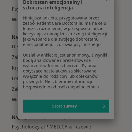
Dobrostan emocjonalny i
sztuczna inteligencja
Psycholodzy w Pruszczu Gdańskim
Niniejsza ankieta, przygotowana przez
Więcej (13)
zespół Patient Care Doctoralia, ma na celu
Więcej w kategorii: W pobliżu Tczewa
lepsze zrozumienie, w jaki sposób ludzie
korzystają z narzędzi sztucznej inteligencji
Najczęście leczone choroby
jako wsparcia dla swojego dobrostanu
emocjonalnego i zdrowia psychicznego.
Depresja w Tczewie
Udział w ankiecie jest anonimowy, a wyniki
Zaburzenia lękowe w Tczewie
będą analizowane i prezentowane
wyłącznie w formie zbiorczej. Pytania
Kryzys emocjonalny w Tczewie
dotyczące nastolatków są skierowane
wyłącznie do rodziców lub opiekunów
Lęki w Tczewie
prawnych. Nie zbieramy informacji
bezpośrednio od osób niepełnoletnich.
Zaburzenia emocjonalne w Tczewie
Więcej (15)
Więcej w kategorii: Najczęście leczone chorob
Start survey
Najpopularniejsze ubezpieczenia
Psycholodzy z JP MEDICA w Tczewie