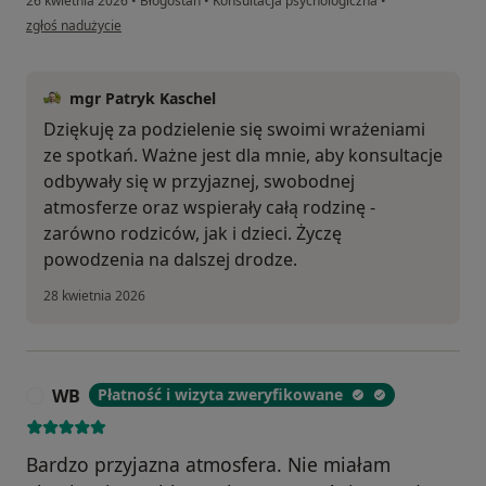
26 kwietnia 2026
•
Błogostan
•
Konsultacja psychologiczna
•
w opinii użytkownika Ania
zgłoś nadużycie
mgr Patryk Kaschel
Dziękuję za podzielenie się swoimi wrażeniami
ze spotkań. Ważne jest dla mnie, aby konsultacje
odbywały się w przyjaznej, swobodnej
atmosferze oraz wspierały całą rodzinę -
zarówno rodziców, jak i dzieci. Życzę
powodzenia na dalszej drodze.
28 kwietnia 2026
WB
Płatność i wizyta zweryfikowane
W
Bardzo przyjazna atmosfera. Nie miałam