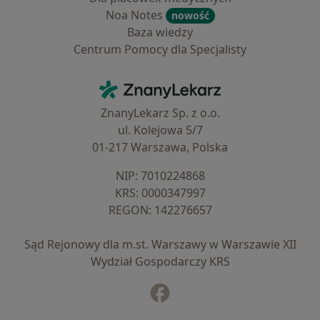
Noa Notes
nowość
Baza wiedzy
Centrum Pomocy dla Specjalisty
Kontakt
ZnanyLekarz - Strona główna
ZnanyLekarz Sp. z o.o.
ul. Kolejowa 5/7
01-217 Warszawa, Polska
NIP: ⁠7010224868
KRS: ⁠0000347997
REGON: ⁠142276657
Sąd Rejonowy dla m.st. Warszawy w Warszawie XII
Wydział Gospodarczy KRS
Facebook
otwiera się w nowej karcie