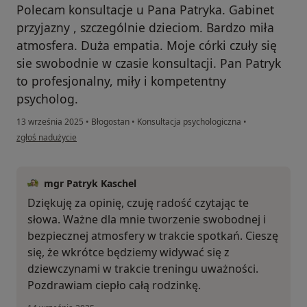
Polecam konsultacje u Pana Patryka. Gabinet
przyjazny , szczególnie dzieciom. Bardzo miła
atmosfera. Duża empatia. Moje córki czuły się
sie swobodnie w czasie konsultacji. Pan Patryk
to profesjonalny, miły i kompetentny
psycholog.
13 września 2025
•
Błogostan
•
Konsultacja psychologiczna
•
w opinii użytkownika Żaneta
zgłoś nadużycie
mgr Patryk Kaschel
Dziękuję za opinię, czuję radość czytając te
słowa. Ważne dla mnie tworzenie swobodnej i
bezpiecznej atmosfery w trakcie spotkań. Cieszę
się, że wkrótce będziemy widywać się z
dziewczynami w trakcie treningu uważności.
Pozdrawiam ciepło całą rodzinkę.