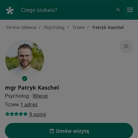
Me
Czego szukasz?
Strona Główna
Psycholog
Tczew
Patryk Kaschel
mgr
Patryk Kaschel
O specjalizacjach
Psycholog
·
Więcej
Tczew
1 adres
9 opinii
Umów wizytę