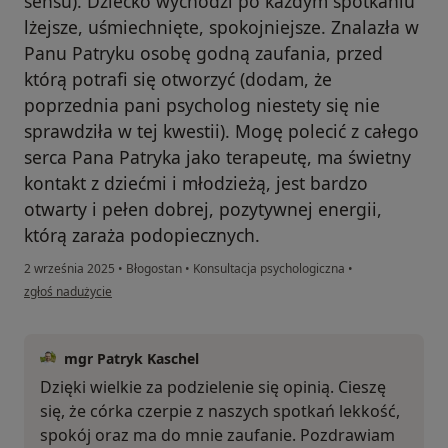
sensu). Dziecko wychodzi po każdym spotkaniu
lżejsze, uśmiechnięte, spokojniejsze. Znalazła w
Panu Patryku osobę godną zaufania, przed
którą potrafi się otworzyć (dodam, że
poprzednia pani psycholog niestety się nie
sprawdziła w tej kwestii). Mogę polecić z całego
serca Pana Patryka jako terapeutę, ma świetny
kontakt z dziećmi i młodzieżą, jest bardzo
otwarty i pełen dobrej, pozytywnej energii,
którą zaraża podopiecznych.
2 września 2025
•
Błogostan
•
Konsultacja psychologiczna
•
w opinii użytkownika Magda
zgłoś nadużycie
mgr Patryk Kaschel
Dzięki wielkie za podzielenie się opinią. Cieszę
się, że córka czerpie z naszych spotkań lekkość,
spokój oraz ma do mnie zaufanie. Pozdrawiam