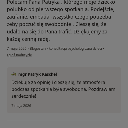
Polecam Pana Patryka , którego moje dziecko
polubiło od pierwszego spotkania. Podejście,
zaufanie, empatia -wszystko czego potrzeba
żeby poczuć się swobodnie . Cieszę się, że
udało na się do Pana trafić. Dziękujemy za
każdą cenną radę.
7 maja 2026
•
Błogostan
•
konsultacja psychologiczna dzieci
•
w opinii użytkownika Karolina
zgłoś nadużycie
mgr Patryk Kaschel
Dziękuję za opinię i cieszę się, że atmosfera
podczas spotkania była swobodna. Pozdrawiam
serdecznie!
7 maja 2026