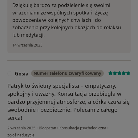
Dziękuję bardzo za podzielenie się swoimi
wrażeniami ze wspólnych spotkań. Życzę
powodzenia w kolejnych chwilach i do
zobaczenia przy kolejnych okazjach do relaksu
lub medytacji.
14 września 2025
Gosia
Numer telefonu zweryfikowany
G
Patryk to świetny specjalista – empatyczny,
spokojny i uważny. Konsultacja przebiegła w
bardzo przyjemnej atmosferze, a córka czuła się
swobodnie i bezpiecznie. Polecam z całego
serca!
2 września 2025
•
Błogostan
•
Konsultacja psychologiczna
•
w opinii użytkownika Gosia
zgłoś nadużycie