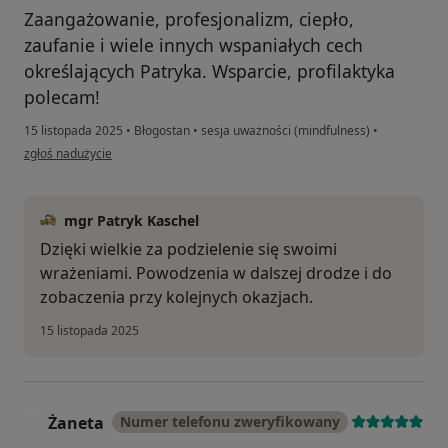
Zaangażowanie, profesjonalizm, ciepło,
zaufanie i wiele innych wspaniałych cech
określających Patryka. Wsparcie, profilaktyka
polecam!
15 listopada 2025
•
Błogostan
•
sesja uważności (mindfulness)
•
w opinii użytkownika Asia
zgłoś nadużycie
mgr Patryk Kaschel
Dzięki wielkie za podzielenie się swoimi
wrażeniami. Powodzenia w dalszej drodze i do
zobaczenia przy kolejnych okazjach.
15 listopada 2025
Żaneta
Numer telefonu zweryfikowany
Ż