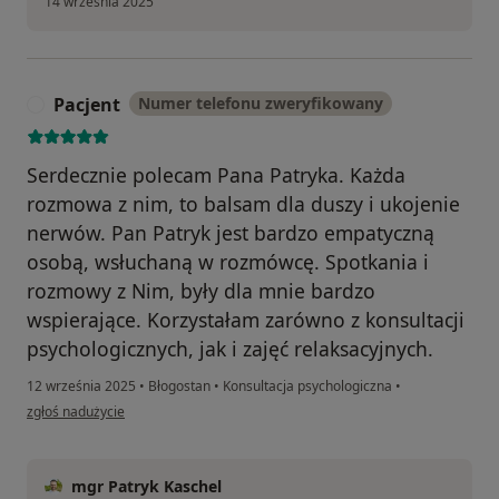
14 września 2025
Pacjent
Numer telefonu zweryfikowany
P
Serdecznie polecam Pana Patryka. Każda
rozmowa z nim, to balsam dla duszy i ukojenie
nerwów. Pan Patryk jest bardzo empatyczną
osobą, wsłuchaną w rozmówcę. Spotkania i
rozmowy z Nim, były dla mnie bardzo
wspierające. Korzystałam zarówno z konsultacji
psychologicznych, jak i zajęć relaksacyjnych.
12 września 2025
•
Błogostan
•
Konsultacja psychologiczna
•
w opinii użytkownika Pacjent
zgłoś nadużycie
mgr Patryk Kaschel