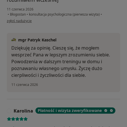
11 czerwca 2026
•
Błogostan
•
konsultacja psychologiczna (pierwsza wizyta)
•
w opinii użytkownika Ms
zgłoś nadużycie
mgr Patryk Kaschel
Dziękuję za opinię. Cieszę się, że mogłem
wesprzeć Pana w lepszym zrozumieniu siebie.
Powodzenia w dalszym treningu w domu i
poznawaniu własnego umysłu. Życzę dużo
cierpliwości i życzliwości dla siebie.
11 czerwca 2026
Karolina
Płatność i wizyta zweryfikowane
K