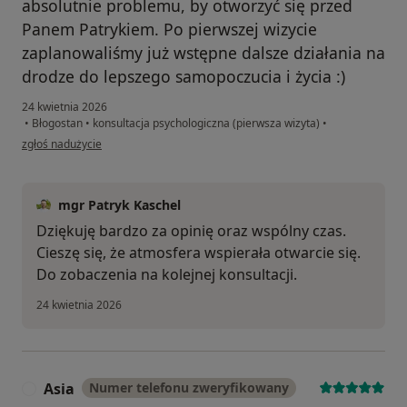
absolutnie problemu, by otworzyć się przed
Panem Patrykiem. Po pierwszej wizycie
zaplanowaliśmy już wstępne dalsze działania na
drodze do lepszego samopoczucia i życia :)
24 kwietnia 2026
•
Błogostan
•
konsultacja psychologiczna (pierwsza wizyta)
•
w opinii użytkownika WB
zgłoś nadużycie
mgr Patryk Kaschel
Dziękuję bardzo za opinię oraz wspólny czas.
Cieszę się, że atmosfera wspierała otwarcie się.
Do zobaczenia na kolejnej konsultacji.
24 kwietnia 2026
Asia
Numer telefonu zweryfikowany
A