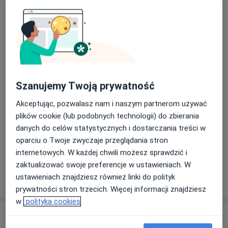
Szanujemy Twoją prywatność
Zobacz galerię (4)
Akceptując, pozwalasz nam i naszym partnerom używać
plików cookie (lub podobnych technologii) do zbierania
Płatność online akceptowana
danych do celów statystycznych i dostarczania treści w
Oszczędź swój czas przed wizytą.
oparciu o Twoje zwyczaje przeglądania stron
internetowych. W każdej chwili możesz sprawdzić i
zaktualizować swoje preferencje w ustawieniach. W
Pokaż więcej
ustawieniach znajdziesz również linki do polityk
o doświadczeniu
prywatności stron trzecich. Więcej informacji znajdziesz
w
polityka cookies
Usługi i ceny