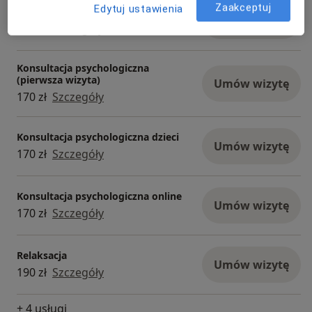
Zaakceptuj
Edytuj ustawienia
Konsultacja psychologiczna
Umów wizytę
170 zł
Szczegóły
Konsultacja psychologiczna
(pierwsza wizyta)
Umów wizytę
170 zł
Szczegóły
Konsultacja psychologiczna dzieci
Umów wizytę
170 zł
Szczegóły
Konsultacja psychologiczna online
Umów wizytę
170 zł
Szczegóły
Relaksacja
Umów wizytę
190 zł
Szczegóły
+ 4 usługi