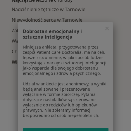
Najczęście leczone choroby
Nadciśnienie tętnicze w Tarnowie
Niewydolność serca w Tarnowie
Zaburzenia rytmu serca w Tarnowie
Dobrostan emocjonalny i
sztuczna inteligencja
Wady serca w Tarnowie
Niniejsza ankieta, przygotowana przez
Choroba wieńcowa w Tarnowie
zespół Patient Care Doctoralia, ma na celu
lepsze zrozumienie, w jaki sposób ludzie
Więcej (15)
korzystają z narzędzi sztucznej inteligencji
jako wsparcia dla swojego dobrostanu
Więcej w kategorii: Najczęście leczone chorob
emocjonalnego i zdrowia psychicznego.
Udział w ankiecie jest anonimowy, a wyniki
będą analizowane i prezentowane
wyłącznie w formie zbiorczej. Pytania
dotyczące nastolatków są skierowane
wyłącznie do rodziców lub opiekunów
Serwis
prawnych. Nie zbieramy informacji
bezpośrednio od osób niepełnoletnich.
Regulamin
Polityka prywatności pacjentów