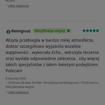
wizyta)
w opinii użytkownika Wiktoria
•
zgłoś nadużycie
Remigiusz
Weryfikacja wizyty
R
Wizyta przebiegła w bardzo miłej atmosferze,
doktor szczegółowo wyjaśniła wszelkie
wątpliwości , wykonała Echo , wdrożyła leczenie
oraz wydała odpowiednie zalecenia , oby więcej
takich specjalistów z takim świeżym podejściem
Polecam
8 stycznia 2026
•
Centrum Zdrowia Tarnów
•
konsultacja kardiologiczna + ECHO serca +
EKG (pierwsza wizyta)
w opinii użytkownika Remigiusz
•
zgłoś nadużycie