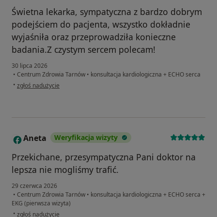
Świetna lekarka, sympatyczna z bardzo dobrym
podejściem do pacjenta, wszystko dokładnie
wyjaśniła oraz przeprowadziła konieczne
badania.Z czystym sercem polecam!
30 lipca 2026
•
Centrum Zdrowia Tarnów
•
konsultacja kardiologiczna + ECHO serca
w opinii użytkownika Łukasz
•
zgłoś nadużycie
Aneta
Weryfikacja wizyty
A
Przekichane, przesympatyczna Pani doktor na
lepsza nie mogliśmy trafić.
29 czerwca 2026
•
Centrum Zdrowia Tarnów
•
konsultacja kardiologiczna + ECHO serca +
EKG (pierwsza wizyta)
w opinii użytkownika Aneta
•
zgłoś nadużycie