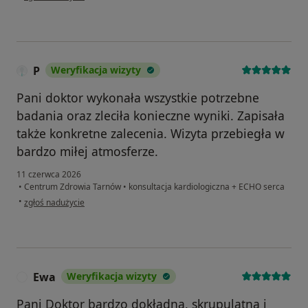
P
Weryfikacja wizyty
Pani doktor wykonała wszystkie potrzebne
badania oraz zleciła konieczne wyniki. Zapisała
także konkretne zalecenia. Wizyta przebiegła w
bardzo miłej atmosferze.
11 czerwca 2026
•
Centrum Zdrowia Tarnów
•
konsultacja kardiologiczna + ECHO serca
w opinii użytkownika P
•
zgłoś nadużycie
Ewa
Weryfikacja wizyty
E
Pani Doktor bardzo dokładna, skrupulatna i