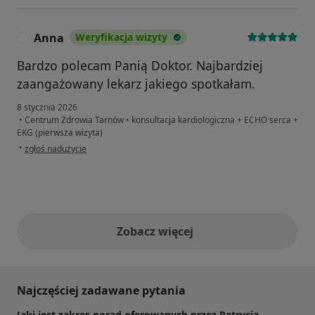
Anna
Weryfikacja wizyty
A
Bardzo polecam Panią Doktor. Najbardziej
zaangażowany lekarz jakiego spotkałam.
8 stycznia 2026
•
Centrum Zdrowia Tarnów
•
konsultacja kardiologiczna + ECHO serca +
EKG (pierwsza wizyta)
w opinii użytkownika Anna
•
zgłoś nadużycie
Zobacz więcej
opinie powyżej
Najczęściej zadawane pytania
Jaki jest zakres porad oferowanych przez Patrycja