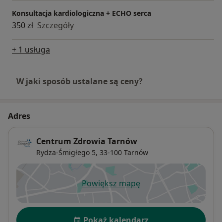
Konsultacja kardiologiczna + ECHO serca
350 zł
Szczegóły
+ 1 usługa
W jaki sposób ustalane są ceny?
Adres
Centrum Zdrowia Tarnów
Rydza-Śmigłego 5,
33-100
Tarnów
Powiększ mapę
otwiera się w nowej karcie
Dostępność
Pokaż kalendarz