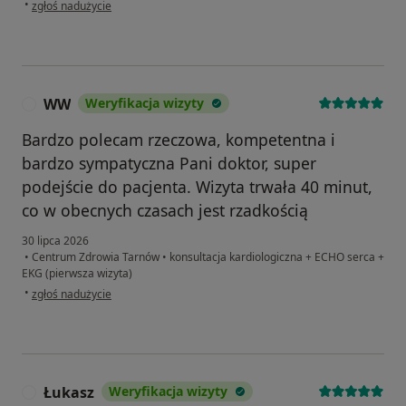
w opinii użytkownika JW
•
zgłoś nadużycie
WW
Weryfikacja wizyty
W
Bardzo polecam rzeczowa, kompetentna i
bardzo sympatyczna Pani doktor, super
podejście do pacjenta. Wizyta trwała 40 minut,
co w obecnych czasach jest rzadkością
30 lipca 2026
•
Centrum Zdrowia Tarnów
•
konsultacja kardiologiczna + ECHO serca +
EKG (pierwsza wizyta)
w opinii użytkownika WW
•
zgłoś nadużycie
Łukasz
Weryfikacja wizyty
Ł