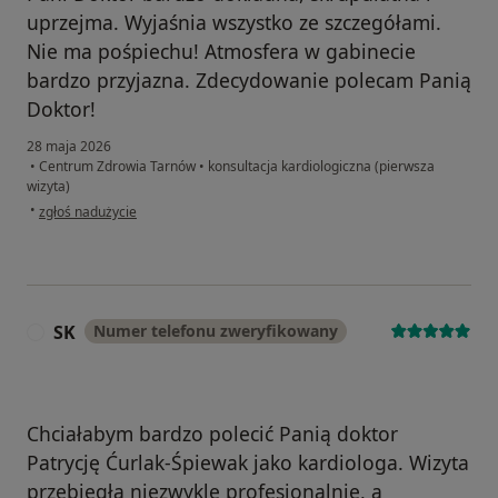
uprzejma. Wyjaśnia wszystko ze szczegółami.
Nie ma pośpiechu! Atmosfera w gabinecie
bardzo przyjazna. Zdecydowanie polecam Panią
Doktor!
28 maja 2026
•
Centrum Zdrowia Tarnów
•
konsultacja kardiologiczna (pierwsza
wizyta)
w opinii użytkownika Ewa
•
zgłoś nadużycie
SK
Numer telefonu zweryfikowany
S
Chciałabym bardzo polecić Panią doktor
Patrycję Ćurlak-Śpiewak jako kardiologa. Wizyta
przebiegła niezwykle profesjonalnie, a