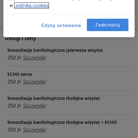
w
polityka cookies
Pokaż więcej
o doświadczeniu
Zaakceptuj
Edytuj ustawienia
Usługi i ceny
Konsultacja kardiologiczna (pierwsza wizyta)
250 zł
Szczegóły
ECHO serca
250 zł
Szczegóły
Konsultacja kardiologiczna (kolejna wizyta)
250 zł
Szczegóły
Konsultacja kardiologiczna (kolejna wizyta) + ECHO
350 zł
Szczegóły