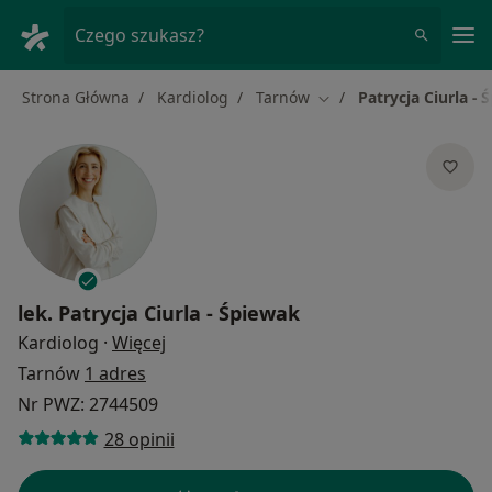
Me
Czego szukasz?
Strona Główna
Kardiolog
Tarnów
Patrycja Ciurla -
Zmień miasto
lek.
Patrycja Ciurla - Śpiewak
O specjalizacjach
Kardiolog
·
Więcej
Tarnów
1 adres
Nr PWZ: 2744509
28 opinii