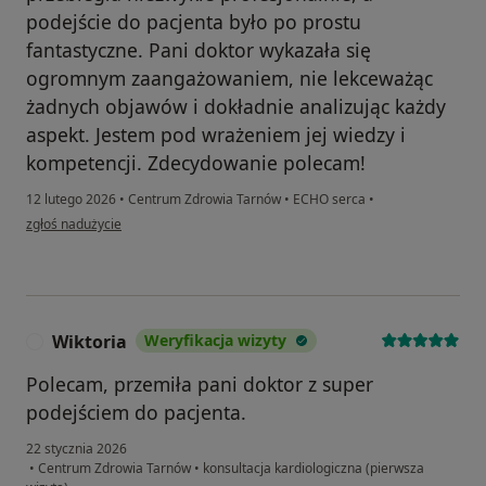
podejście do pacjenta było po prostu
fantastyczne. Pani doktor wykazała się
ogromnym zaangażowaniem, nie lekceważąc
żadnych objawów i dokładnie analizując każdy
aspekt. Jestem pod wrażeniem jej wiedzy i
kompetencji. Zdecydowanie polecam!
12 lutego 2026
•
Centrum Zdrowia Tarnów
•
ECHO serca
•
w opinii użytkownika SK
zgłoś nadużycie
Wiktoria
Weryfikacja wizyty
W
Polecam, przemiła pani doktor z super
podejściem do pacjenta.
22 stycznia 2026
•
Centrum Zdrowia Tarnów
•
konsultacja kardiologiczna (pierwsza