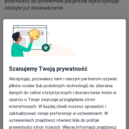
podchodzić do problemów pacjentów wykorzystując
zdobyte już doświadczenie.
O mnie
więcej
Zakres porad
Kardiologia
Główne obszary pomocy
Szanujemy Twoją prywatność
Niewydolność serca
Zaburzenia rytmu serca
Nadciśnienie tętnicze
Akceptując, pozwalasz nam i naszym partnerom używać
a11y_sr_m
Choroba niedokrwienna serca
Arytmia
+5
plików cookie (lub podobnych technologii) do zbierania
danych do celów statystycznych i dostarczania treści w
Pacjenci których przyjmuję
oparciu o Twoje zwyczaje przeglądania stron
Dorośli
internetowych. W każdej chwili możesz sprawdzić i
zaktualizować swoje preferencje w ustawieniach. W
Rodzaje konsultacji
ustawieniach znajdziesz również linki do polityk
Stacjonarne
Zobacz lokalizacje (1)
prywatności stron trzecich. Więcej informacji znajdziesz