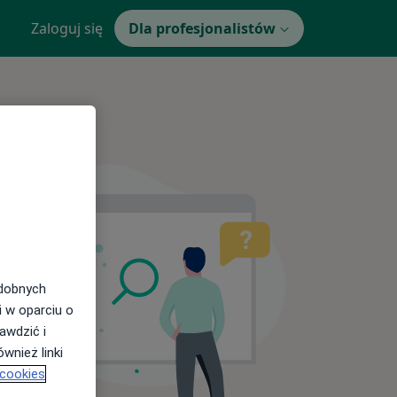
Zaloguj się
Dla profesjonalistów
odobnych
i w oparciu o
awdzić i
wnież linki
 cookies