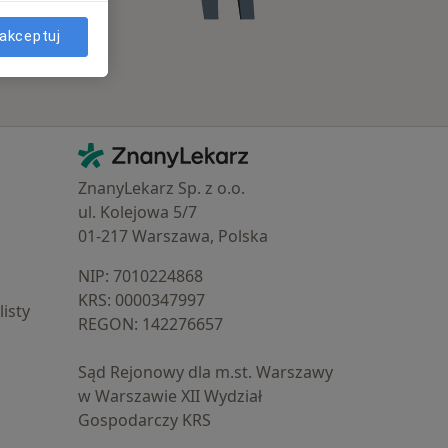
akceptuj
Kontakt
ZnanyLekarz - Strona główna
ZnanyLekarz Sp. z o.o.
ul. Kolejowa 5/7
01-217 Warszawa, Polska
NIP: ⁠7010224868
KRS: ⁠0000347997
isty
REGON: ⁠142276657
Sąd Rejonowy dla m.st. Warszawy
w Warszawie XII Wydział
Gospodarczy KRS