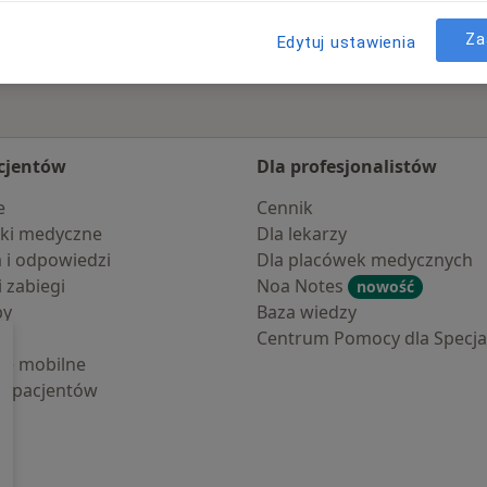
Za
Edytuj ustawienia
cjentów
Dla profesjonalistów
e
Cennik
ki medyczne
Dla lekarzy
a i odpowiedzi
Dla placówek medycznych
i zabiegi
Noa Notes
nowość
by
Baza wiedzy
Centrum Pomocy dla Specjal
cje mobilne
la pacjentów