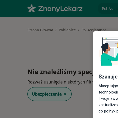
specjaliz
Strona Główna
Pabianice
Pol-Assistance
Nie znaleźliśmy specjalistów
Szanuje
Rozważ usunięcie niektórych filtrów:
Akceptując
technologii
Ubezpieczenia
Twoje zwyc
zaktualizo
do polityk 