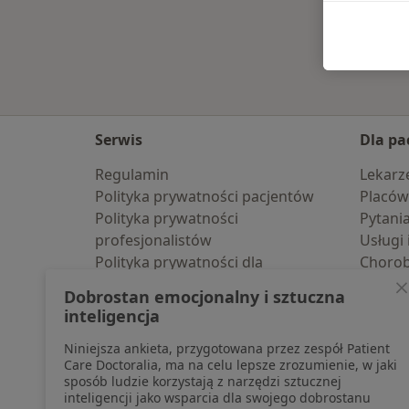
Serwis
Dla pa
Regulamin
Lekarz
Polityka prywatności pacjentów
Placów
Polityka prywatności
Pytani
profesjonalistów
Usługi 
Polityka prywatności dla
Choro
profesjonalistów, których dane
Pomoc
Dobrostan emocjonalny i sztuczna
pozyskaliśmy samodzielnie
Aplika
inteligencja
Polityka cookies
Blog d
Niniejsza ankieta, przygotowana przez zespół Patient
Jak działają wyniki wyszukiwania
Care Doctoralia, ma na celu lepsze zrozumienie, w jaki
Dostępność
sposób ludzie korzystają z narzędzi sztucznej
O nas
inteligencji jako wsparcia dla swojego dobrostanu