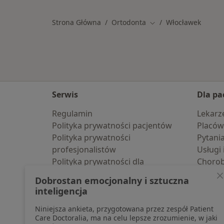
Strona Główna
Ortodonta
Włocławek
Zmień miasto
Serwis
Dla pa
Regulamin
Lekarz
Polityka prywatności pacjentów
Placów
Polityka prywatności
Pytani
profesjonalistów
Usługi 
Polityka prywatności dla
Choro
profesjonalistów, których dane
Pomoc
Dobrostan emocjonalny i sztuczna
pozyskaliśmy samodzielnie
Aplika
inteligencja
Polityka cookies
Blog d
Niniejsza ankieta, przygotowana przez zespół Patient
Jak działają wyniki wyszukiwania
Care Doctoralia, ma na celu lepsze zrozumienie, w jaki
Dostępność