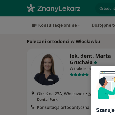
specjaliz
Konsultacje online
Dostępne t
Polecani ortodonci w Włocławku
lek. dent. Marta
Gruchała
W trakcie specjalizacji (Or
22 opinie
Okrężna 23A, Włocławek
•
Mapa
Dental Park
Konsultacja ortodontyczna
B
Szanuje