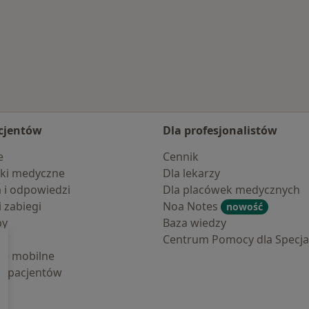
cjentów
Dla profesjonalistów
e
Cennik
ki medyczne
Dla lekarzy
a i odpowiedzi
Dla placówek medycznych
i zabiegi
Noa Notes
nowość
by
Baza wiedzy
Centrum Pomocy dla Specjal
cje mobilne
la pacjentów