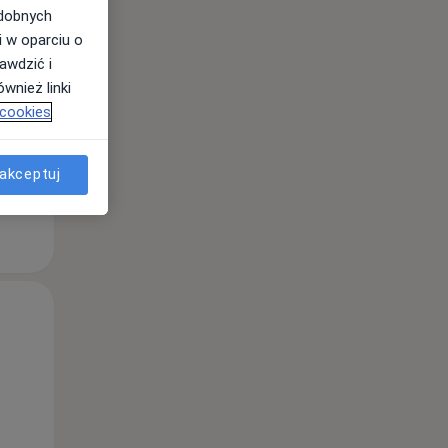
odobnych
i w oparciu o
Pon,
Wt,
Śr,
awdzić i
10 Sie
11 Sie
12 Sie
wnież linki
 cookies
akceptuj
Pon,
Wt,
Śr,
10 Sie
11 Sie
12 Sie