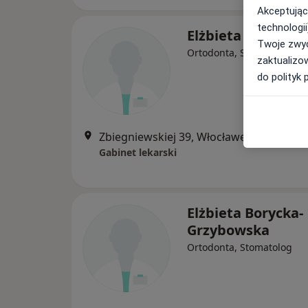
Akceptując
technologii
Elżbieta Kołucka
Twoje zwyc
Ortodonta, Stomatolog
zaktualizo
do polityk 
Zbiegniewskiej 39, Włocławek
•
Mapa
Gabinet lekarski
Elżbieta Borycka-
Grzybowska
Ortodonta, Stomatolog