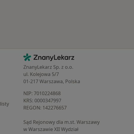
Kontakt
ZnanyLekarz - Strona główna
ZnanyLekarz Sp. z o.o.
ul. Kolejowa 5/7
01-217 Warszawa, Polska
NIP: ⁠7010224868
KRS: ⁠0000347997
isty
REGON: ⁠142276657
Sąd Rejonowy dla m.st. Warszawy
w Warszawie XII Wydział