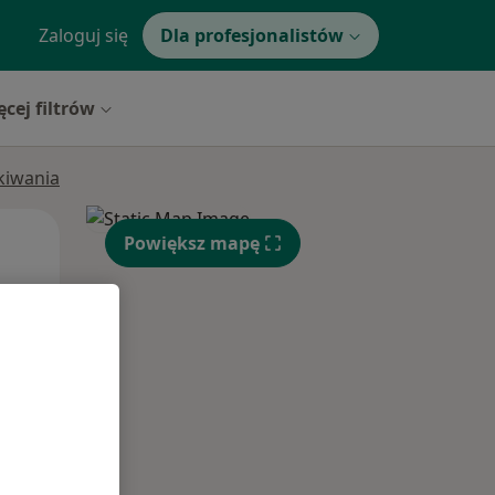
Zaloguj się
Dla profesjonalistów
ęcej filtrów
ukiwania
Pon,
Wt,
Śr,
Powiększ mapę
10 Sie
11 Sie
12 Sie