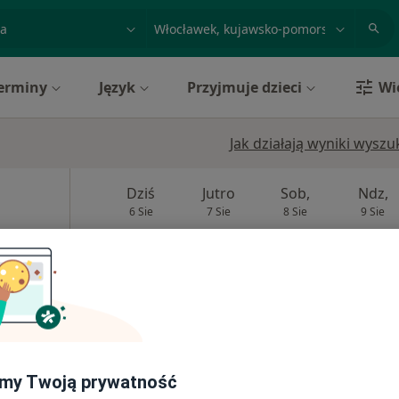
acja, badanie lub nazwisko
miasto lub dzielnica
erminy
Język
Przyjmuje dzieci
Wi
Jak działają wyniki wysz
Dziś
Jutro
Sob,
Ndz,
6 Sie
7 Sie
8 Sie
9 Sie
todonta)
Umawianie online nie jest dostępne
Poproś o wizytę
rak ceny
my Twoją prywatność