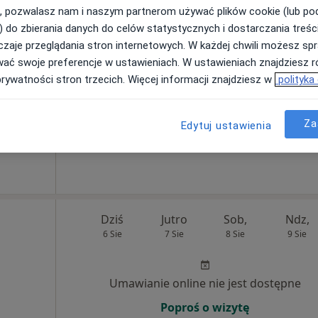
, pozwalasz nam i naszym partnerom używać plików cookie (lub p
) do zbierania danych do celów statystycznych i dostarczania treśc
Dziś
Jutro
Sob,
Ndz,
zaje przeglądania stron internetowych. W każdej chwili możesz spr
6 Sie
7 Sie
8 Sie
9 Sie
wać swoje preferencje w ustawieniach. W ustawieniach znajdziesz ró
prywatności stron trzecich. Więcej informacji znajdziesz w
polityka
Umawianie online nie jest dostępne
Poproś o wizytę
Za
Edytuj ustawienia
Dziś
Jutro
Sob,
Ndz,
6 Sie
7 Sie
8 Sie
9 Sie
Umawianie online nie jest dostępne
Poproś o wizytę