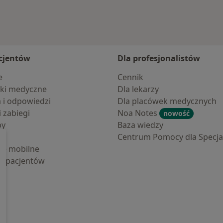
cjentów
Dla profesjonalistów
e
Cennik
ki medyczne
Dla lekarzy
a i odpowiedzi
Dla placówek medycznych
i zabiegi
Noa Notes
nowość
by
Baza wiedzy
Centrum Pomocy dla Specjal
cje mobilne
la pacjentów