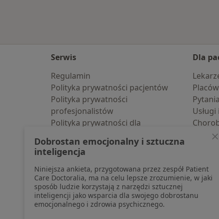
Serwis
Dla pa
Regulamin
Lekarz
Polityka prywatności pacjentów
Placów
Polityka prywatności
Pytani
profesjonalistów
Usługi 
Polityka prywatności dla
Choro
profesjonalistów, których dane
Pomoc
Dobrostan emocjonalny i sztuczna
pozyskaliśmy samodzielnie
Aplika
inteligencja
Polityka cookies
Blog d
Niniejsza ankieta, przygotowana przez zespół Patient
Jak działają wyniki wyszukiwania
Care Doctoralia, ma na celu lepsze zrozumienie, w jaki
Dostępność
sposób ludzie korzystają z narzędzi sztucznej
O nas
inteligencji jako wsparcia dla swojego dobrostanu
emocjonalnego i zdrowia psychicznego.
Praca
Rekrutujemy!
Partnerzy