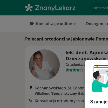
specjaliz
Konsultacje online
Dostępne t
Polecani ortodonci w Jabłonowie Pom
lek. dent. Agnies
Dzierżanowska
·
W
Ortodonta, Stomatolog
17 opinii
Kochanowskiego 2a, Brodnica
•
Mapa
Konsultacja ortodontyczna
Szanuje