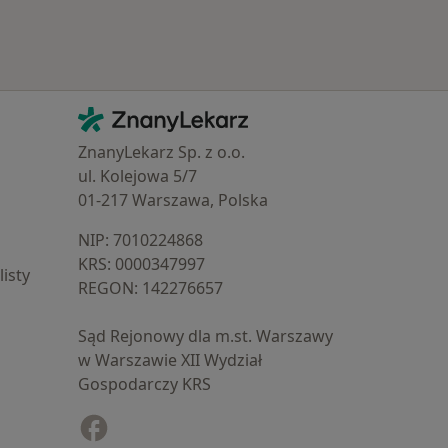
Kontakt
ZnanyLekarz - Strona główna
ZnanyLekarz Sp. z o.o.
ul. Kolejowa 5/7
01-217 Warszawa, Polska
NIP: ⁠7010224868
KRS: ⁠0000347997
isty
REGON: ⁠142276657
Sąd Rejonowy dla m.st. Warszawy
w Warszawie XII Wydział
Gospodarczy KRS
Facebook
otwiera się w nowej karcie