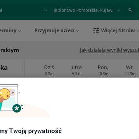
acja, badanie lub nazwisko
miasto lub dzielnica
erminy
Przyjmuje dzieci
Więcej filtrów
orskiym
Jak działają wyniki wysz
zka
Dziś
Jutro
Pon,
Wt,
8 Sie
9 Sie
10 Sie
11 Sie
ięcej
Umawianie online nie jest dostępne
Poproś o wizytę
VillaDent (Specjalistyczny Gabinet Stomatologiczny Anna Kamińska)
150 zł
my Twoją prywatność