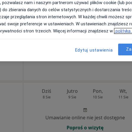
, pozwalasz nam i naszym partnerom używać plików cookie (lub p
) do zbierania danych do celów statystycznych i dostarczania treśc
Dziś
Jutro
Pon,
Wt,
zaje przeglądania stron internetowych. W każdej chwili możesz spr
8 Sie
9 Sie
10 Sie
11 Sie
wać swoje preferencje w ustawieniach. W ustawieniach znajdziesz ró
·
a
prywatności stron trzecich. Więcej informacji znajdziesz w
polityka
Umawianie online nie jest dostępne
Za
Edytuj ustawienia
Pokaż profil
Dziś
Jutro
Pon,
Wt,
8 Sie
9 Sie
10 Sie
11 Sie
Umawianie online nie jest dostępne
Poproś o wizytę