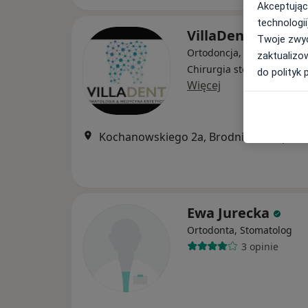
Akceptując
technologii
VillaDent
Twoje zwyc
Ortodoncja, Stomatologia,
zaktualizo
Chirurgia stomatologiczn
do polityk 
Więcej
Kochanowskiego 2a, Brodnica
•
Mapa
Ewa Jurecka
Ortodonta, Stomatolog
3 opinie