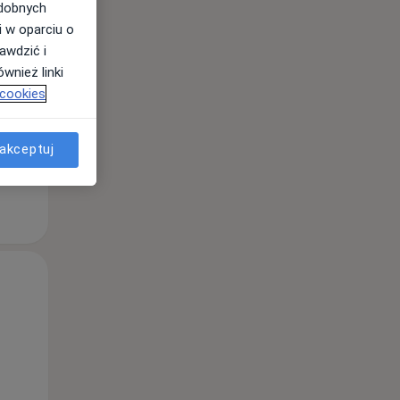
odobnych
i w oparciu o
Śr,
Czw,
Pt,
awdzić i
12 Sie
13 Sie
14 Sie
wnież linki
 cookies
akceptuj
Śr,
Czw,
Pt,
12 Sie
13 Sie
14 Sie