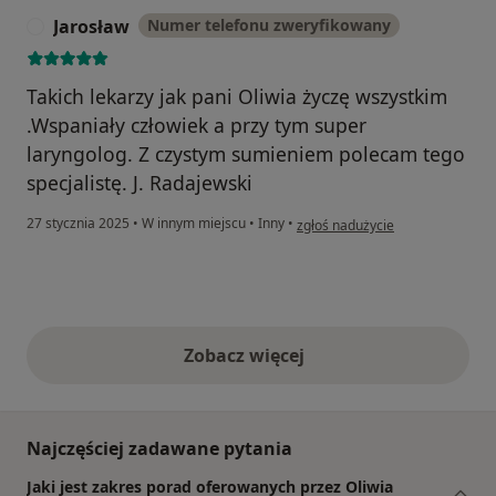
Jarosław
Numer telefonu zweryfikowany
J
Takich lekarzy jak pani Oliwia życzę wszystkim
.Wspaniały człowiek a przy tym super
laryngolog. Z czystym sumieniem polecam tego
specjalistę. J. Radajewski
w opinii użytkownika Jarosław
27 stycznia 2025
•
W innym miejscu
•
Inny
•
zgłoś nadużycie
Zobacz więcej
opinie powyżej
Najczęściej zadawane pytania
Jaki jest zakres porad oferowanych przez Oliwia