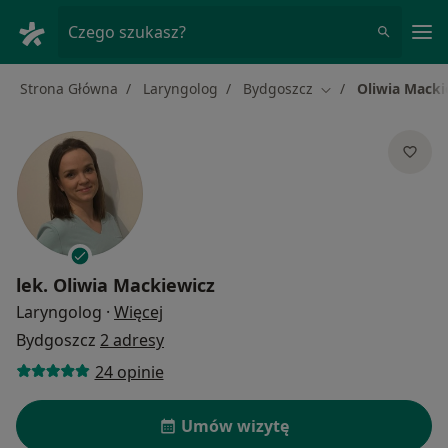
Me
Czego szukasz?
Strona Główna
Laryngolog
Bydgoszcz
Oliwia Macki
Zmień miasto
lek.
Oliwia Mackiewicz
O specjalizacjach
Laryngolog
·
Więcej
Bydgoszcz
2 adresy
24 opinie
Umów wizytę