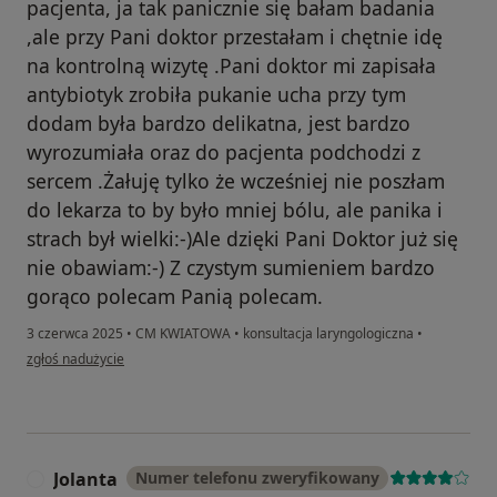
pacjenta, ja tak panicznie się bałam badania
,ale przy Pani doktor przestałam i chętnie idę
na kontrolną wizytę .Pani doktor mi zapisała
antybiotyk zrobiła pukanie ucha przy tym
dodam była bardzo delikatna, jest bardzo
wyrozumiała oraz do pacjenta podchodzi z
sercem .Żałuję tylko że wcześniej nie poszłam
do lekarza to by było mniej bólu, ale panika i
strach był wielki:-)Ale dzięki Pani Doktor już się
nie obawiam:-) Z czystym sumieniem bardzo
gorąco polecam Panią polecam.
3 czerwca 2025
•
CM KWIATOWA
•
konsultacja laryngologiczna
•
w opinii użytkownika Pacjent
zgłoś nadużycie
Jolanta
Numer telefonu zweryfikowany
J