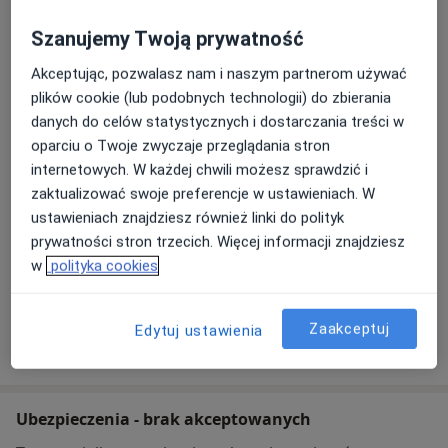
Adres 1
Adres 2
Szanujemy Twoją prywatność
Akceptując, pozwalasz nam i naszym partnerom używać
CM KWIATOWA
plików cookie (lub podobnych technologii) do zbierania
Kwiatowa 1K,
85-047
Bydgoszcz
danych do celów statystycznych i dostarczania treści w
oparciu o Twoje zwyczaje przeglądania stron
internetowych. W każdej chwili możesz sprawdzić i
Powiększ mapę
otwiera się w nowej karcie
zaktualizować swoje preferencje w ustawieniach. W
ustawieniach znajdziesz również linki do polityk
Dostępność
prywatności stron trzecich. Więcej informacji znajdziesz
Pokaż kalendarz
w
polityka cookies
Zaakceptuj
Edytuj ustawienia
Pokaż więcej
o adresie
Ubezpieczenia - brak akceptowanych