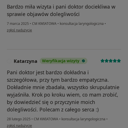
Bardzo miła wizyta i pani doktor dociekliwa w
sprawie objawów dolegliwości
7 marca 2025
•
CM KWIATOWA
•
konsultacja laryngologiczna
•
w opinii użytkownika Jolanta
zgłoś nadużycie
Katarzyna
Weryfikacja wizyty
K
Pani doktor jest bardzo dokładna i
szczegółowa, przy tym bardzo empatyczna.
Dokładnie mnie zbadała, wszystko skrupulatnie
wyjaśniła. Krok po kroku wiem, co mam zrobić,
by dowiedzieć się o przyczynie moich
dolegliwości. Polecam z całego serca :)
28 lutego 2025
•
CM KWIATOWA
•
konsultacja laryngologiczna
•
w opinii użytkownika Katarzyna
zgłoś nadużycie