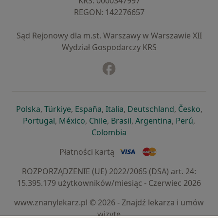
KRS: ⁠0000347997
REGON: ⁠142276657
Sąd Rejonowy dla m.st. Warszawy w Warszawie XII
Wydział Gospodarczy KRS
Facebook
otwiera się w nowej karcie
otwiera się w nowej karcie
otwiera się w nowej karcie
otwiera się w nowej karcie
otwiera się w nowej karci
otwiera się
otwi
Polska
,
Türkiye
,
España
,
Italia
,
Deutschland
,
Česko
,
otwiera się w nowej karcie
otwiera się w nowej karcie
otwiera się w nowej karcie
otwiera się w nowej kar
otwiera się 
otwier
Portugal
,
México
,
Chile
,
Brasil
,
Argentina
,
Perú
,
otwiera się w nowej karc
Colombia
Płatności kartą
ROZPORZĄDZENIE (UE) 2022/2065 (DSA) art. 24:
15.395.179 użytkowników/miesiąc - Czerwiec 2026
www.znanylekarz.pl © 2026 - Znajdź lekarza i umów
wizytę