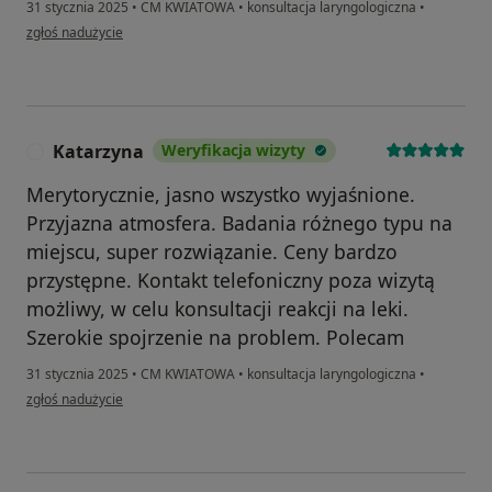
31 stycznia 2025
•
CM KWIATOWA
•
konsultacja laryngologiczna
•
w opinii użytkownika Mariusz
zgłoś nadużycie
Katarzyna
Weryfikacja wizyty
K
Merytorycznie, jasno wszystko wyjaśnione.
Przyjazna atmosfera. Badania różnego typu na
miejscu, super rozwiązanie. Ceny bardzo
przystępne. Kontakt telefoniczny poza wizytą
możliwy, w celu konsultacji reakcji na leki.
Szerokie spojrzenie na problem. Polecam
31 stycznia 2025
•
CM KWIATOWA
•
konsultacja laryngologiczna
•
w opinii użytkownika Katarzyna
zgłoś nadużycie