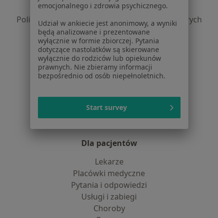
emocjonalnego i zdrowia psychicznego.
Polityka prywatności profesjonalistów
Polityka prywatności dla profesjonalistów, których
Udział w ankiecie jest anonimowy, a wyniki
dane pozyskaliśmy samodzielnie
będą analizowane i prezentowane
wyłącznie w formie zbiorczej. Pytania
Polityka cookies
dotyczące nastolatków są skierowane
Jak działają wyniki wyszukiwania
wyłącznie do rodziców lub opiekunów
Dostępność
prawnych. Nie zbieramy informacji
bezpośrednio od osób niepełnoletnich.
O nas
Praca
Rekrutujemy!
Partnerzy
Start survey
Centrum prasowe
Kontakt
Dla pacjentów
Lekarze
Placówki medyczne
Pytania i odpowiedzi
Usługi i zabiegi
Choroby