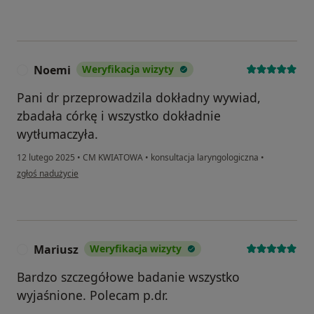
Noemi
Weryfikacja wizyty
N
Pani dr przeprowadzila dokładny wywiad,
zbadała córkę i wszystko dokładnie
wytłumaczyła.
12 lutego 2025
•
CM KWIATOWA
•
konsultacja laryngologiczna
•
w opinii użytkownika Noemi
zgłoś nadużycie
Mariusz
Weryfikacja wizyty
M
Bardzo szczegółowe badanie wszystko
wyjaśnione. Polecam p.dr.