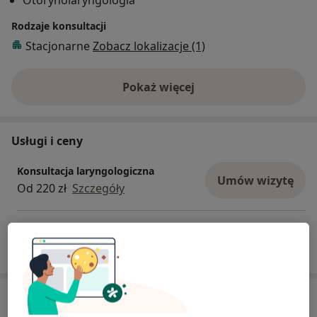
Otorynolaryngologia
Rodzaje konsultacji
Stacjonarne
Zobacz lokalizacje (1)
Pokaż więcej
o doświadczeniu
Usługi i ceny
Konsultacja laryngologiczna
Umów wizytę
Od 220 zł
Szczegóły
W jaki sposób ustalane są ceny?
Adresy (2)