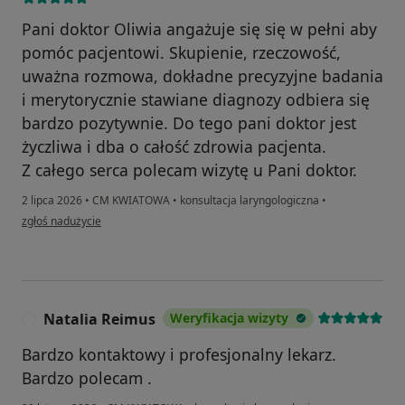
Pani doktor Oliwia angażuje się się w pełni aby
pomóc pacjentowi. Skupienie, rzeczowość,
uważna rozmowa, dokładne precyzyjne badania
i merytorycznie stawiane diagnozy odbiera się
bardzo pozytywnie. Do tego pani doktor jest
życzliwa i dba o całość zdrowia pacjenta.
Z całego serca polecam wizytę u Pani doktor.
2 lipca 2026
•
CM KWIATOWA
•
konsultacja laryngologiczna
•
w opinii użytkownika Kamil Frydryszek
zgłoś nadużycie
Natalia Reimus
Weryfikacja wizyty
N
Bardzo kontaktowy i profesjonalny lekarz.
Bardzo polecam .