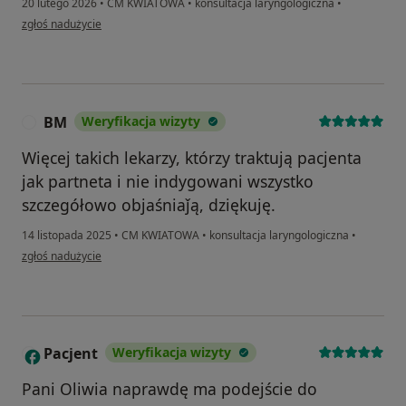
20 lutego 2026
•
CM KWIATOWA
•
konsultacja laryngologiczna
•
w opinii użytkownika Natalia Reimus
zgłoś nadużycie
BM
Weryfikacja wizyty
B
Więcej takich lekarzy, którzy traktują pacjenta
jak partneta i nie indygowani wszystko
szczegółowo objaśniaǰą, dziękuję.
14 listopada 2025
•
CM KWIATOWA
•
konsultacja laryngologiczna
•
w opinii użytkownika BM
zgłoś nadużycie
Pacjent
Weryfikacja wizyty
P
Pani Oliwia naprawdę ma podejście do